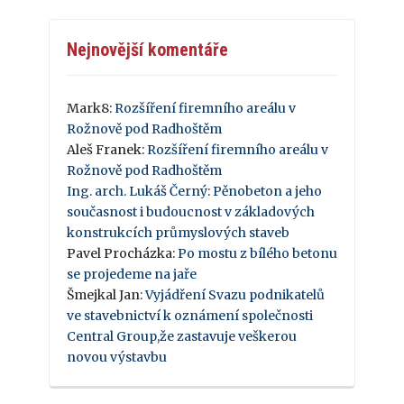
Nejnovější komentáře
Mark8
:
Rozšíření firemního areálu v
Rožnově pod Radhoštěm
Aleš Franek
:
Rozšíření firemního areálu v
Rožnově pod Radhoštěm
Ing. arch. Lukáš Černý
:
Pěnobeton a jeho
současnost i budoucnost v základových
konstrukcích průmyslových staveb
Pavel Procházka
:
Po mostu z bílého betonu
se projedeme na jaře
Šmejkal Jan
:
Vyjádření Svazu podnikatelů
ve stavebnictví k oznámení společnosti
Central Group,že zastavuje veškerou
novou výstavbu