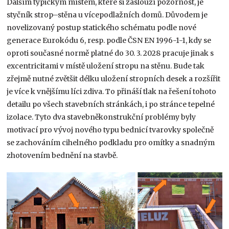
Dalším typickým místem, které si zaslouží pozornost, je
styčník strop–stěna u vícepodlažních domů. Důvodem je
novelizovaný postup statického schématu podle nové
generace Eurokódu 6, resp. podle ČSN EN 1996-1-1, kdy se
oproti současné normě platné do 30. 3. 2028 pracuje jinak s
excentricitami v místě uložení stropu na stěnu. Bude tak
zřejmě nutné zvětšit délku uložení stropních desek a rozšířit
je více k vnějšímu líci zdiva. To přináší tlak na řešení tohoto
detailu po všech stavebních stránkách, i po stránce tepelné
izolace. Tyto dva stavebněkonstrukční problémy byly
motivací pro vývoj nového typu bednicí tvarovky společně
se zachováním cihelného podkladu pro omítky a snadným
zhotovením bednění na stavbě.