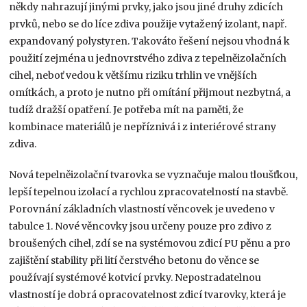
někdy nahrazují jinými prvky, jako jsou jiné druhy zdicích
prvků, nebo se do líce zdiva použije vytažený izolant, např.
expandovaný polystyren. Takováto řešení nejsou vhodná k
použití zejména u jednovrstvého zdiva z tepelněizolačních
cihel, neboť vedou k většímu riziku trhlin ve vnějších
omítkách, a proto je nutno při omítání přijmout nezbytná, a
tudíž dražší opatření. Je potřeba mít na paměti, že
kombinace materiálů je nepříznivá i z interiérové strany
zdiva.
Nová tepelněizolační tvarovka se vyznačuje malou tloušťkou,
lepší tepelnou izolací a rychlou zpracovatelností na stavbě.
Porovnání základních vlastností věncovek je uvedeno v
tabulce 1. Nové věncovky jsou určeny pouze pro zdivo z
broušených cihel, zdí se na systémovou zdicí PU pěnu a pro
zajištění stability při lití čerstvého betonu do věnce se
používají systémové kotvicí prvky. Nepostradatelnou
vlastností je dobrá opracovatelnost zdicí tvarovky, která je