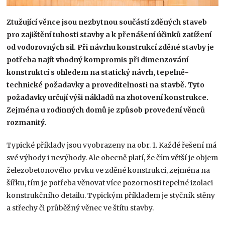
Ztužující věnce jsou nezbytnou součástí zděných staveb
pro zajištění tuhosti stavby a k přenášení účinků zatížení
od vodorovných sil. Při návrhu konstrukcí zděné stavby je
potřeba najít vhodný kompromis při dimenzování
konstruktcí s ohledem na statický návrh, tepelně-
technické požadavky a proveditelnosti na stavbě. Tyto
požadavky určují výši nákladů na zhotovení konstrukce.
Zejména u rodinných domů je způsob provedení věnců
rozmanitý.
Typické příklady jsou vyobrazeny na obr. 1. Každé řešení má
své výhody i nevýhody. Ale obecně platí, že čím větší je objem
železobetonového prvku ve zděné konstrukci, zejména na
šířku, tím je potřeba věnovat více pozornosti tepelné izolaci
konstrukčního detailu. Typickým příkladem je styčník stěny
a střechy či průběžný věnec ve štítu stavby.