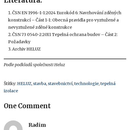
Literatura:
ČSN EN 1996-1-1:2024 Eurokód 6: Navrhování zděných
konstrukcí – Část 1-1: Obecná pravidla pro vyztužené a
nevyztužené zděné konstrukce
ČSN 73 0540-2:2011 Tepelná ochrana budov – Část 2:
Požadavky
Archiv HELUZ
Podle podkladů společnosti Heluz
Štítky:
HELUZ
,
stavba
,
stavebnictví
,
technologie
,
tepelná
izolace
One Comment
Radim