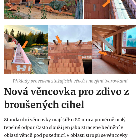
Příklady provedení ztužujících věnců s novými tvarovkami
Nová věncovka pro zdivo z
broušených cihel
Standardní věncovky mají šířku 80 mm a poměrně malý
tepelný odpor. Často slouží jen jako ztracené bednění v
oblasti věnců pod pozednicí. V oblasti stropů se věncovky