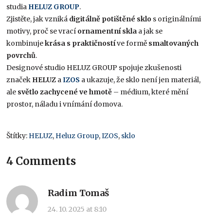
studia
HELUZ GROUP
.
Zjistěte, jak vzniká
digitálně potištěné sklo
s originálními
motivy, proč se vrací
ornamentní skla
a jak se
kombinuje
krása s praktičností
ve formě
smaltovaných
povrchů
.
Designové studio HELUZ GROUP spojuje zkušenosti
značek
HELUZ
a
IZOS
a ukazuje, že sklo není jen materiál,
ale
světlo zachycené ve hmotě
– médium, které mění
prostor, náladu i vnímání domova.
Štítky:
HELUZ
,
Heluz Group
,
IZOS
,
sklo
4 Comments
Radim Tomaš
24. 10. 2025 at 8:10