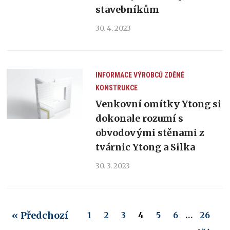
stavebníkům
30. 4. 2023
INFORMACE VÝROBCŮ
ZDĚNÉ
KONSTRUKCE
Venkovní omítky Ytong si
dokonale rozumí s
obvodovými stěnami z
tvárnic Ytong a Silka
30. 3. 2023
« Předchozí
1
2
3
4
5
6
…
26