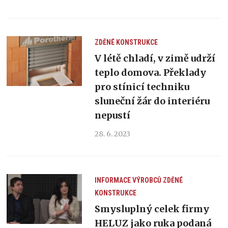
ZDĚNÉ KONSTRUKCE
V létě chladí, v zimě udrží
teplo domova. Překlady
pro stínicí techniku
sluneční žár do interiéru
nepustí
28. 6. 2023
INFORMACE VÝROBCŮ
ZDĚNÉ
KONSTRUKCE
Smysluplný celek firmy
HELUZ jako ruka podaná