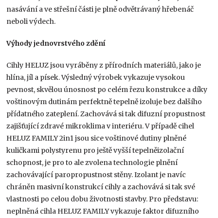
nasávání a ve střešní části je plně odvětrávaný hřebenáč
neboli výdech.
Výhody jednovrstvého zdění
Cihly HELUZ jsou vyráběny z přírodních materiá­lů, jako je
hlína, jíl a písek. Výsledný výrobek vykazuje vysokou
pevnost, skvělou únosnost po celém řezu konstrukce a díky
voštinovým dutinám perfektně tepelně izoluje bez dalšího
přídatného zateplení. Zachovává si tak difuzní propustnost
zajišťující zdravé mikroklima v interiéru. V případě cihel
HELUZ FAMILY 2in1 jsou sice voštinové dutiny plněné
kuličkami polystyrenu pro ještě vyšší tepelněizolační
schopnost, je pro to ale zvolena technologie plnění
zachovávající paropropustnost stěny. Izolant je navíc
chráněn masivní konstrukcí cihly a zachovává si tak své
vlastnosti po celou dobu životnosti stavby. Pro představu:
neplněná cihla HELUZ FAMILY vykazuje faktor difuzního