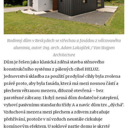
Rodinný dům v Beskydech se střechou a fasádou z válcovaného
aluminia, autor: Ing. arch. Adam Lokajíček / Van Stajpen
Architecture
Dům je řešen jako klasická zděná stavba stěnového
konstrukčního systému z pálených cihel HELUZ.
Jednovrstvá skladba za použití prodyšné cihly byla zvolena
právě proto, aby byla fasáda, která má mezi nosnou částí a
plechem větranou mezeru, difuzně otevřená – bez
parotěsné zábrany. I když nemá dům dodatečné zateplení,
vyhoví pasivnímu standardu třídy A a navíc dům tzv. „dýchá“.
Vzduchová mezera mezi plechem a zdivem zabraňuje
přehřívání, protože v ní vzduch neustále cirkuluje
komínovým efektem. U soklové partie domu je skryté