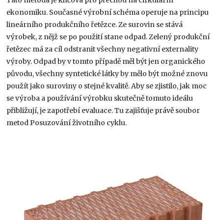
Tato metoda je klíčová pro přechod na cirkulární
ekonomiku. Současné výrobní schéma operuje na principu
lineárního produkčního řetězce. Ze surovin se stává
výrobek, z nějž se po použití stane odpad. Zelený produkční
řetězec má za cíl odstranit všechny negativní externality
výroby. Odpad by v tomto případě měl být jen organického
původu, všechny syntetické látky by mělo být možné znovu
použít jako suroviny o stejné kvalitě. Aby se zjistilo, jak moc
se výroba a používání výrobku skutečně tomuto ideálu
přibližují, je zapotřebí evaluace. Tu zajišťuje právě soubor
metod Posuzování životního cyklu.