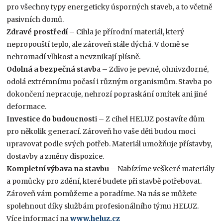
pro všechny typy energeticky úsporných staveb, a to včetně
pasivních domů.
Zdravé prostředí
– Cihla je přírodní materiál, který
nepropouští teplo, ale zároveň stále dýchá. V domě se
nehromadí vlhkost a nevznikají plísně.
Odolná a bezpečná stavb
a – Zdivo je pevné, ohnivzdorné,
odolá extrémnímu počasí i různým organismům. Stavba po
dokončení nepracuje, nehrozí popraskání omítek ani jiné
deformace.
Investice do budoucnost
i – Z cihel HELUZ postavíte dům
pro několik generací. Zároveň ho vaše děti budou moci
upravovat podle svých potřeb. Materiál umožňuje přístavby,
dostavby a změny dispozice.
Kompletní výbava na stavbu
– Nabízíme veškeré materiály
a pomůcky pro zdění, které budete při stavbě potřebovat.
Zároveň vám pomůžeme a poradíme. Na nás se můžete
spolehnout díky službám profesionálního týmu HELUZ.
Více informací na
www.heluz.cz