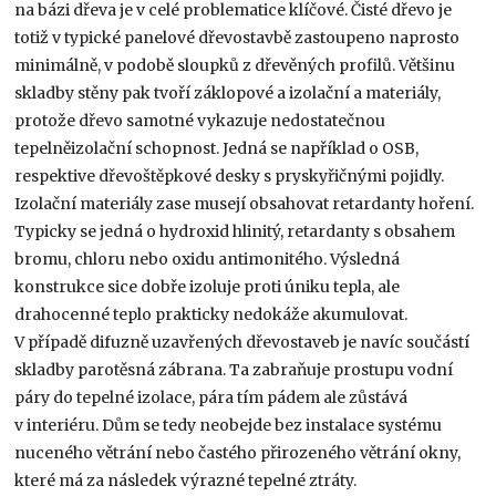
na bázi dřeva je v celé problematice klíčové. Čisté dřevo je
totiž v typické panelové dřevostavbě zastoupeno naprosto
minimálně, v podobě sloupků z dřevěných profilů. Většinu
skladby stěny pak tvoří záklopové a izolační a materiály,
protože dřevo samotné vykazuje nedostatečnou
tepelněizolační schopnost. Jedná se například o OSB,
respektive dřevoštěpkové desky s pryskyřičnými pojidly.
Izolační materiály zase musejí obsahovat retardanty hoření.
Typicky se jedná o hydroxid hlinitý, retardanty s obsahem
bromu, chloru nebo oxidu antimonitého. Výsledná
konstrukce sice dobře izoluje proti úniku tepla, ale
drahocenné teplo prakticky nedokáže akumulovat.
V případě difuzně uzavřených dřevostaveb je navíc součástí
skladby parotěsná zábrana. Ta zabraňuje prostupu vodní
páry do tepelné izolace, pára tím pádem ale zůstává
v interiéru. Dům se tedy neobejde bez instalace systému
nuceného větrání nebo častého přirozeného větrání okny,
které má za následek výrazné tepelné ztráty.