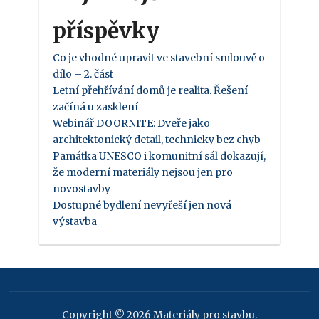
příspěvky
Co je vhodné upravit ve stavební smlouvě o
dílo – 2. část
Letní přehřívání domů je realita. Řešení
začíná u zasklení
Webinář DOORNITE: Dveře jako
architektonický detail, technicky bez chyb
Památka UNESCO i komunitní sál dokazují,
že moderní materiály nejsou jen pro
novostavby
Dostupné bydlení nevyřeší jen nová
výstavba
Copyright © 2026 Materiály pro stavbu.