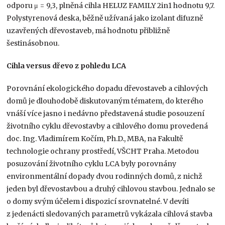
odporu μ = 9,3, plněná cihla HELUZ FAMILY 2in1 hodnotu 9,7.
Polystyrenová deska, běžně užívaná jako izolant difuzně
uzavřených dřevostaveb, má hodnotu přibližně
šestinásobnou.
Cihla versus dřevo z pohledu LCA
Porovnání ekologického dopadu dřevostaveb a cihlových
domů je dlouhodobě diskutovaným tématem, do kterého
vnáší více jasno i nedávno představená studie posouzení
životního cyklu dřevostavby a cihlového domu provedená
doc. Ing. Vladimírem Kočím, Ph.D., MBA, na Fakultě
technologie ochrany prostředí, VŠCHT Praha. Metodou
posuzování životního cyklu LCA byly porovnány
environmentální dopady dvou rodinných domů, z nichž
jeden byl dřevostavbou a druhý cihlovou stavbou. Jednalo se
o domy svým účelem i dispozicí srovnatelné. V devíti
z jedenácti sledovaných parametrů vykázala cihlová stavba