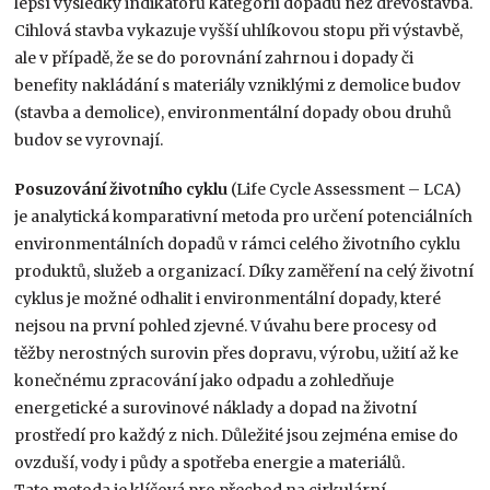
lepší výsledky indikátorů kategorií dopadu než dřevostavba.
Cihlová stavba vykazuje vyšší uhlíkovou stopu při výstavbě,
ale v případě, že se do porovnání zahrnou i dopady či
benefity nakládání s materiály vzniklými z demolice budov
(stavba a demolice), environmentální dopady obou druhů
budov se vyrovnají.
Posuzování životního cyklu
(Life Cycle Assessment – LCA)
je analytická komparativní metoda pro určení potenciálních
environmentálních dopadů v rámci celého životního cyklu
produktů, služeb a organizací. Díky zaměření na celý životní
cyklus je možné odhalit i environmentální dopady, které
nejsou na první pohled zjevné. V úvahu bere procesy od
těžby nerostných surovin přes dopravu, výrobu, užití až ke
konečnému zpracování jako odpadu a zohledňuje
energetické a surovinové náklady a dopad na životní
prostředí pro každý z nich. Důležité jsou zejména emise do
ovzduší, vody i půdy a spotřeba energie a materiálů.