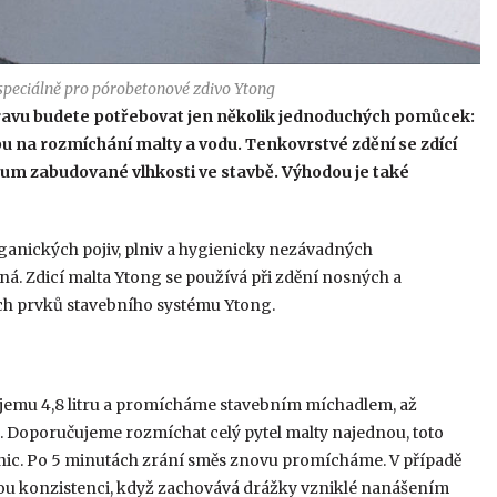
 speciálně pro pórobetonové zdivo Ytong
ípravu budete potřebovat jen několik jednoduchých pomůcek:
u na rozmíchání malty a vodu. Tenkovrstvé zdění se zdící
m zabudované vlhkosti ve stavbě. Výhodou je také
rganických pojiv, plniv a hygienicky nezávadných
ná. Zdicí malta Ytong se používá při zdění nosných a
ích prvků stavebního systému Ytong.
objemu 4,8 litru a promícháme stavebním míchadlem, až
. Doporučujeme rozmíchat celý pytel malty najednou, toto
nic. Po 5 minutách zrání směs znovu promícháme. V případě
vnou konzistenci, když zachovává drážky vzniklé nanášením