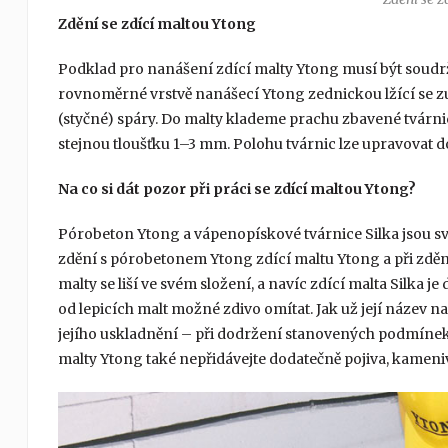
Zdění se zdící maltou Ytong
Podklad pro nanášení zdící malty Ytong musí být soudrž
rovnoměrné vrstvě nanášecí Ytong zednickou lžící se zu
(styčné) spáry. Do malty klademe prachu zbavené tvárn
stejnou tloušťku 1–3 mm. Polohu tvárnic lze upravovat d
Na co si dát pozor při práci se zdící maltou Ytong?
Pórobeton Ytong a vápenopískové tvárnice Silka jsou sv
zdění s pórobetonem Ytong zdící maltu Ytong a při zdě
malty se liší ve svém složení, a navíc zdící malta Silka j
od lepicích malt možné zdivo omítat. Jak už její název n
jejího uskladnění – při dodržení stanovených podmínek 
malty Ytong také nepřidávejte dodatečně pojiva, kameniva