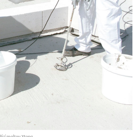
dící maltou Ytong