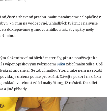
ný, čistý a zbavený prachu. Maltu natahujeme celoplošně v
by 5 × 5 mm na vodorovné, u hladkých tvárnic i na svislé
ice a doklepáváme gumovou hůlkou tak, aby spáry měly
o 5 minut.
ým složením velmi blízké materiály, přesto používejte ke
ní s vápenopískovými tvárnicemi
Silka
zdící maltu Silka. Obě
e dvakrát únosnější. Se zdící maltou Ytong také není na rozdíl
apovídá, je určena pouze pro zdění. Dávejte pozor i na délku
je skladovatelnost zdící malty Ytong 12 měsíců. Do zdící
 a jiné přísady.