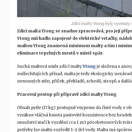
Zdící malty Ytong byly vyvinuty
Zdicí malta Ytong se snadno zpracovává, pro její př
Ytong míchadlo zapojené do elektrické vrtačky, nádob
maltou Ytong znamená minimum malty a tím i minimu
eliminace tepelných mostů v místě spár.
Suchá maltová směs zdící malty
Ytong
je složena z ano
zušlechťujících přísad, malta je tedy ekologicky nezávad
nenosných stěn, příček, překladů, schodů, stropů a dalš
Pracovní postup při přípravě zdící malty Ytong
Obsah pytle (17 kg) postupně vsypeme do čisté vody o 
vznikne vláčná hmota pastovité konzistence bez hrudek
množství stačí k vyzdění cca 1 m3 pórobetonových tvár
potřeby lze maltu rozředit 1–2 dcl vody. Malta má sprá