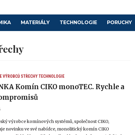
MIKA
MATERIÁLY
TECHNOLOGIE
PORUCHY
řechy
E VÝROBCŮ
STŘECHY
TECHNOLOGIE
NKA Komín CIKO monoTEC. Rychle a
kompromisů
5
eský výrobce komínových systémů, společnost CIKO,
uje novinku ve své nabídce, monolitický komín CIKO