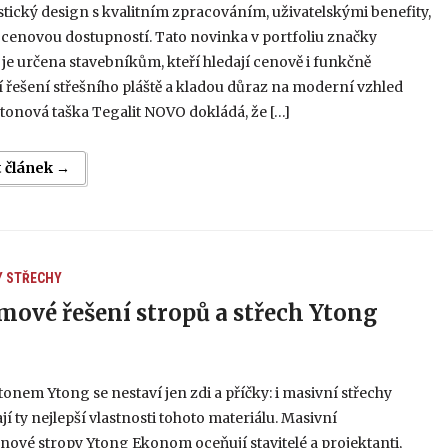
tický design s kvalitním zpracováním, uživatelskými benefity,
s cenovou dostupností. Tato novinka v portfoliu značky
e určena stavebníkům, kteří hledají cenově i funkčně
 řešení střešního pláště a kladou důraz na moderní vzhled
tonová taška Tegalit NOVO dokládá, že […]
t článek →
Y
STŘECHY
mové řešení stropů a střech Ytong
5
onem Ytong se nestaví jen zdi a příčky: i masivní střechy
í ty nejlepší vlastnosti tohoto materiálu. Masivní
ové stropy Ytong Ekonom oceňují stavitelé a projektanti,