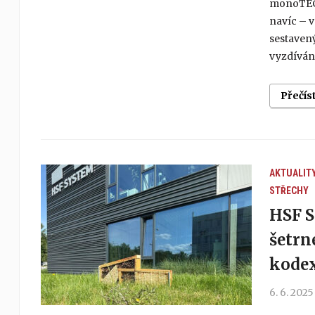
monoTEC.
navíc – 
sestavený
vyzdívání
Přečís
AKTUALIT
STŘECHY
HSF S
šetrn
kodex
6. 6. 2025