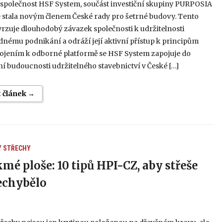
 společnost HSF System, součást investiční skupiny PURPOSIA
e stala novým členem České rady pro šetrné budovy. Tento
rzuje dlouhodobý závazek společnosti k udržitelnosti
nému podnikání a odráží její aktivní přístup k principům
pojením k odborné platformě se HSF System zapojuje do
 budoucnosti udržitelného stavebnictví v České […]
t článek →
Y
STŘECHY
kmé ploše: 10 tipů HPI-CZ, aby střeše
echybělo