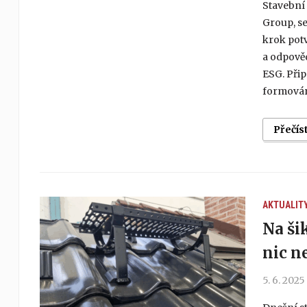
Stavební
Group, s
krok potv
a odpověd
ESG. Při
formování
Přečís
AKTUALIT
Na ši
nic n
5. 6. 2025