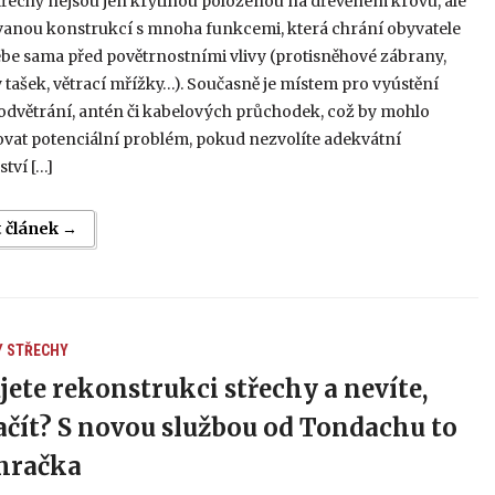
třechy nejsou jen krytinou položenou na dřevěném krovu, ale
ovanou konstrukcí s mnoha funkcemi, která chrání obyvatele
be sama před povětrnostními vlivy (protisněhové zábrany,
 tašek, větrací mřížky…). Současně je místem pro vyústění
odvětrání, antén či kabelových průchodek, což by mohlo
ovat potenciální problém, pokud nezvolíte adekvátní
ství […]
t článek →
Y
STŘECHY
jete rekonstrukci střechy a nevíte,
ačít? S novou službou od Tondachu to
hračka