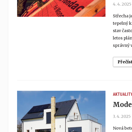
4. 4. 2025
Střecha j
tepelný k
stav čast
letos plá
správný v
Přečís
AKTUALIT
Moder
3. 4. 2025
Nová bet