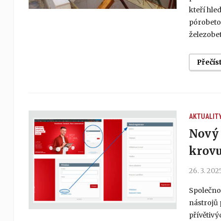
kteří hle
pórobeto
železobe
Přečís
AKTUALIT
Nový 
krovu
26. 3. 202
Společnos
nástrojů 
přívětivý