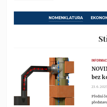
NOMENKLATURA
EKONO
St
INFORMAC
NOVI
bez 
23. 6. 202
Přední č
představ