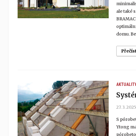
minimalis
ale také 
BRAMAC j
optimální
domu. Be
Přečís
AKTUALIT
Systé
27. 3. 202
S pórobet
Ytong maj
pórobeton