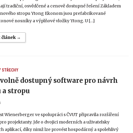
dají tradiční, osvědčené a cenově dostupné řešení Základem
nového stropu Ytong Ekonom jsou prefabrikované
tonové nosníky a výplňové vložky Ytong. U […]
t článek →
Y
STŘECHY
volně dostupný software pro návrh
 a stropu
5
t Wienerberger ve spolupráci s ČVUT připravila rozšíření
pro projektanty. Jde o dvojici moderních a uživatelsky
ch aplikací, díky nimž lze provést hospodárný a spolehlivý