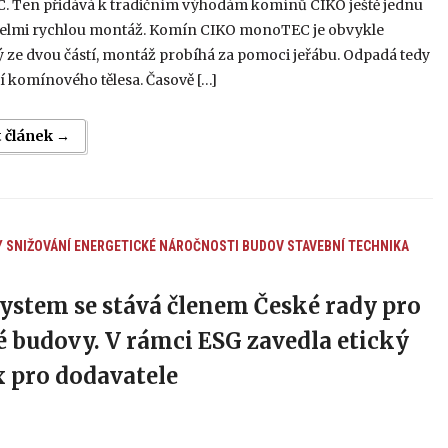
 Ten přidává k tradičním výhodám komínů CIKO ještě jednu
velmi rychlou montáž. Komín CIKO monoTEC je obvykle
 ze dvou částí, montáž probíhá za pomoci jeřábu. Odpadá tedy
 komínového tělesa. Časově […]
t článek →
Y
SNIŽOVÁNÍ ENERGETICKÉ NÁROČNOSTI BUDOV
STAVEBNÍ TECHNIKA
ystem se stává členem České rady pro
é budovy. V rámci ESG zavedla etický
 pro dodavatele