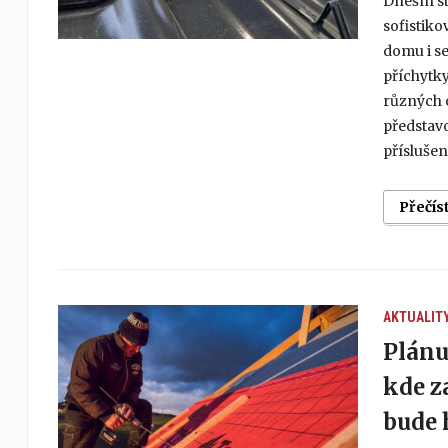
Dnešní s
sofistik
domu i se
příchytky
různých 
představ
příslušen
Přečís
AKTUALIT
Plánu
kde z
bude 