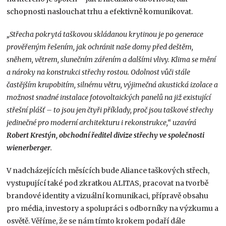
schopnosti naslouchat trhu a efektivně komunikovat.
„Střecha pokrytá taškovou skládanou krytinou je po generace
prověřeným řešením, jak ochránit naše domy před deštěm,
sněhem, větrem, slunečním zářením a dalšími vlivy. Klima se mění
a nároky na konstrukci střechy rostou. Odolnost vůči stále
častějším krupobitím, silnému větru, výjimečná akustická izolace a
možnost snadné instalace fotovoltaických panelů na již existující
střešní plášť – to jsou jen čtyři příklady, proč jsou taškové střechy
jedinečné pro moderní architekturu i rekonstrukce,“ uzavírá
Robert Krestýn, obchodní ředitel divize střechy ve společnosti
wienerberger
.
V nadcházejících měsících bude Aliance taškových střech,
vystupující také pod zkratkou ALITAS, pracovat na tvorbě
brandové identity a vizuální komunikaci, přípravě obsahu
pro média, investory a spolupráci s odborníky na výzkumu a
osvětě. Věříme, že se nám tímto krokem podaří dále