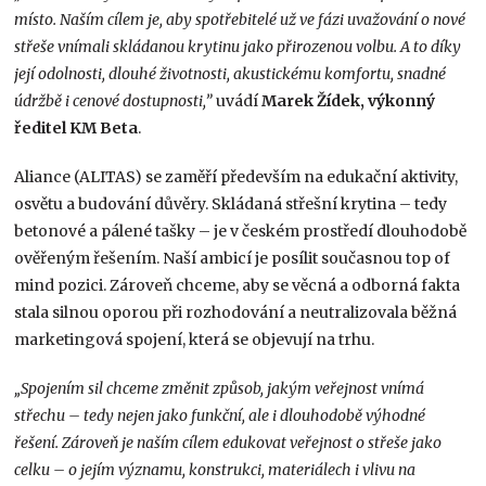
místo. Naším cílem je, aby spotřebitelé už ve fázi uvažování o nové
střeše vnímali skládanou krytinu jako přirozenou volbu. A to díky
její odolnosti, dlouhé životnosti, akustickému komfortu, snadné
údržbě i cenové dostupnosti,”
uvádí
Marek Žídek, výkonný
ředitel KM Beta
.
Aliance (ALITAS) se zaměří především na edukační aktivity,
osvětu a budování důvěry. Skládaná střešní krytina – tedy
betonové a pálené tašky – je v českém prostředí dlouhodobě
ověřeným řešením. Naší ambicí je posílit současnou top of
mind pozici. Zároveň chceme, aby se věcná a odborná fakta
stala silnou oporou při rozhodování a neutralizovala běžná
marketingová spojení, která se objevují na trhu.
„Spojením sil chceme změnit způsob, jakým veřejnost vnímá
střechu – tedy nejen jako funkční, ale i dlouhodobě výhodné
řešení. Zároveň je naším cílem edukovat veřejnost o střeše jako
celku – o jejím významu, konstrukci, materiálech i vlivu na