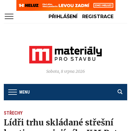
PŘIHLÁŠENÍ
REGISTRACE
Sobota, 8 srpna 2026
MENU
STŘECHY
Lídři trhu skládané střešní