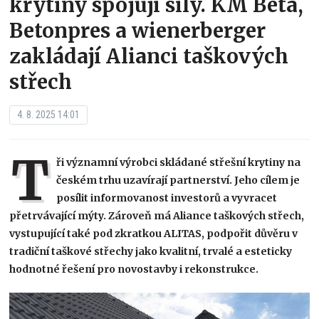
krytiny spojují síly. KM Beta,
Betonpres a wienerberger
zakládají Alianci taškových
střech
4. 8. 2025 14:01
T
ři významní výrobci skládané střešní krytiny na
českém trhu uzavírají partnerství. Jeho cílem je
posílit informovanost investorů a vyvracet
přetrvávající mýty. Zároveň má Aliance taškových střech,
vystupující také pod zkratkou ALITAS, podpořit důvěru v
tradiční taškové střechy jako kvalitní, trvalé a esteticky
hodnotné řešení pro novostavby i rekonstrukce.