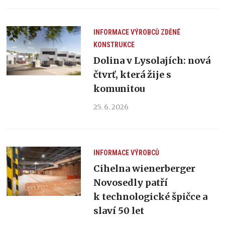
INFORMACE VÝROBCŮ
ZDĚNÉ
KONSTRUKCE
Dolina v Lysolajích: nová
čtvrť, která žije s
komunitou
25. 6. 2026
INFORMACE VÝROBCŮ
Cihelna wienerberger
Novosedly patří
k technologické špičce a
slaví 50 let