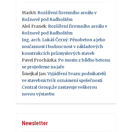
Mark8
:
Rozšíření firemního areálu v
Rožnově pod Radhoštěm
Aleš Franek
:
Rozšíření firemního areálu v
Rožnově pod Radhoštěm
Ing. arch. Lukáš Černý
:
Pěnobeton a jeho
současnost i budoucnost v základových
konstrukcích průmyslových staveb
Pavel Procházka
:
Po mostu z bílého betonu
se projedeme na jaře
Šmejkal Jan
:
Vyjádření Svazu podnikatelů
ve stavebnictví k oznámení společnosti
Central Group,že zastavuje veškerou
novou výstavbu
Newsletter