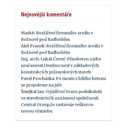
Nejnovější komentáře
Mark8
:
Rozšíření firemního areálu v
Rožnově pod Radhoštěm
Aleš Franek
:
Rozšíření firemního areálu v
Rožnově pod Radhoštěm
Ing. arch. Lukáš Černý
:
Pěnobeton a jeho
současnost i budoucnost v základových
konstrukcích průmyslových staveb
Pavel Procházka
:
Po mostu z bílého betonu
se projedeme na jaře
Šmejkal Jan
:
Vyjádření Svazu podnikatelů
ve stavebnictví k oznámení společnosti
Central Group,že zastavuje veškerou
novou výstavbu