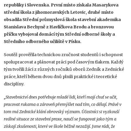
republiky i Slovenska. První místo získala Masarykova
střední škola z jihomoravských Letovic, druhé místo
obsadila Střední průmyslová škola stavební akademika
Stanislava Bechyně z Havlíčkova Brodu a bronzovou
příčku vybojoval domácí tým Střední odborné školy a
Středního odborného učiliště v Písku.
Soutěž prověřila technickou zručnost studentů i schopnost
spolupracovat a plánovat práci pod časovým tlakem. Každý
tým tvořili žáci z různých ročníků oborů Zedník a Zednické
práce, kteří během dvou dnů plnili praktické i teoretické
disciplíny.
„Stavebnictví dnes potřebuje mladé lidi, kteří mají chuť se učit,
pracovat rukama a zároveň přemýšlet nad tím, co dělají. Právě v
tom má Zednické klání obrovský význam. Účastníci si vyzkouší
reálné situace ze stavební praxe, naučí se fungovat jako tým a
získají zkušenosti, které ve škole běžně nezažijí. Jsme rádi, že