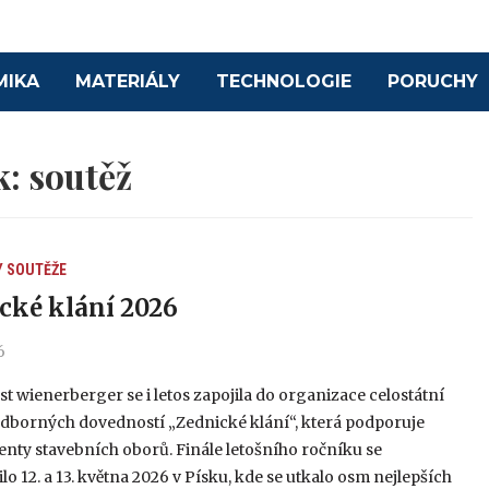
MIKA
MATERIÁLY
TECHNOLOGIE
PORUCHY
k:
soutěž
Y
SOUTĚŽE
cké klání 2026
6
t wienerberger se i letos zapojila do organizace celostátní
odborných dovedností „Zednické klání“, která podporuje
enty stavebních oborů. Finále letošního ročníku se
lo 12. a 13. května 2026 v Písku, kde se utkalo osm nejlepších