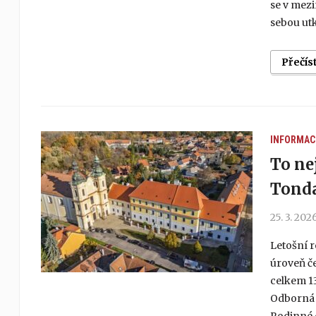
se v mez
sebou ut
Přečís
INFORMAC
To ne
Tonda
25. 3. 202
Letošní r
úroveň če
celkem 13
Odborná p