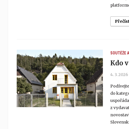
platform
Přečís
SOUTĚŽE
Kdo v
4. 3. 2026
Podívejte
do katego
uspořáda
z vydavat
novostavb
Slovensku