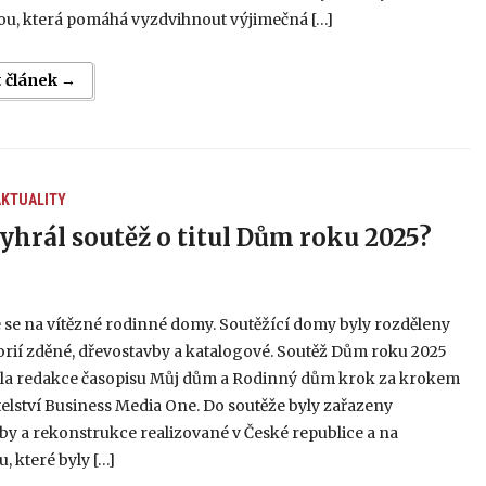
ou, která pomáhá vyzdvihnout výjimečná […]
t článek →
AKTUALITY
yhrál soutěž o titul Dům roku 2025?
 se na vítězné rodinné domy. Soutěžící domy byly rozděleny
rií zděné, dřevostavby a katalogové. Soutěž Dům roku 2025
la redakce časopisu Můj dům a Rodinný dům krok za krokem
elství Business Media One. Do soutěže byly zařazeny
y a rekonstrukce realizované v České republice a na
, které byly […]