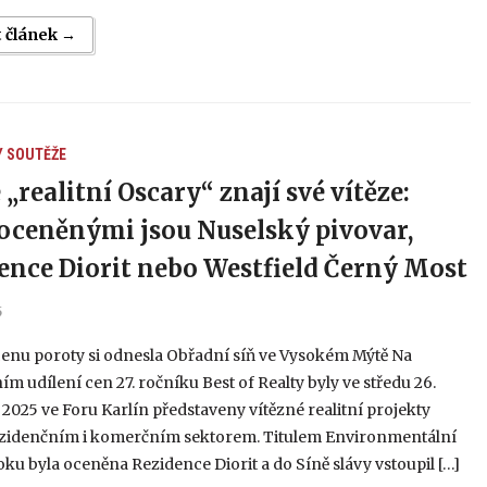
t článek →
Y
SOUTĚŽE
„realitní Oscary“ znají své vítěze:
oceněnými jsou Nuselský pivovar,
ence Diorit nebo Westfield Černý Most
5
cenu poroty si odnesla Obřadní síň ve Vysokém Mýtě Na
ím udílení cen 27. ročníku Best of Realty byly ve středu 26.
 2025 ve Foru Karlín představeny vítězné realitní projekty
ezidenčním i komerčním sektorem. Titulem Environmentální
oku byla oceněna Rezidence Diorit a do Síně slávy vstoupil […]