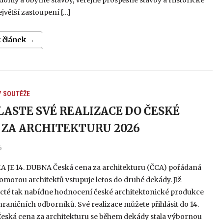
omy a obytné stavby, Veřejně prospěšné stavby a Historické
ejvětší zastoupení […]
t článek →
Y
SOUTĚŽE
LASTE SVÉ REALIZACE DO ČESKÉ
 ZA ARCHITEKTURU 2026
6
 JE 14. DUBNA Česká cena za architekturu (ČCA) pořádaná
morou architektů vstupuje letos do druhé dekády. Již
cté tak nabídne hodnocení české architektonické produkce
raničních odborníků. Své realizace můžete přihlásit do 14.
Česká cena za architekturu se během dekády stala výbornou