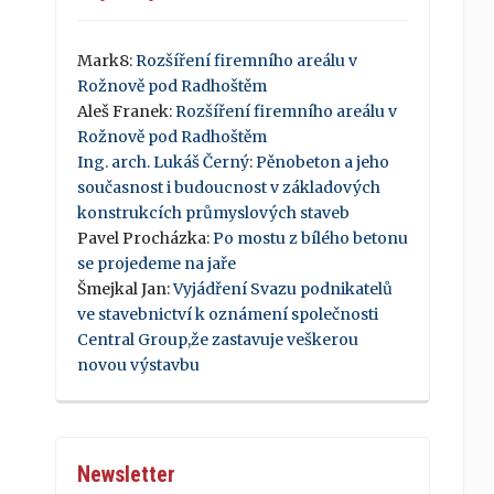
Mark8
:
Rozšíření firemního areálu v
Rožnově pod Radhoštěm
Aleš Franek
:
Rozšíření firemního areálu v
Rožnově pod Radhoštěm
Ing. arch. Lukáš Černý
:
Pěnobeton a jeho
současnost i budoucnost v základových
konstrukcích průmyslových staveb
Pavel Procházka
:
Po mostu z bílého betonu
se projedeme na jaře
Šmejkal Jan
:
Vyjádření Svazu podnikatelů
ve stavebnictví k oznámení společnosti
Central Group,že zastavuje veškerou
novou výstavbu
Newsletter