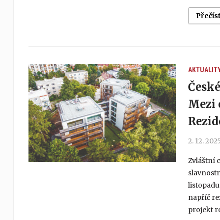
Přečís
AKTUALIT
České 
Mezi 
Rezid
2. 12. 202
Zvláštní 
slavnostn
listopadu
napříč r
projekt r