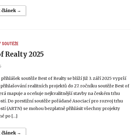
t článek →
Y
SOUTĚŽE
of Realty 2025
5
přihlášek soutěže Best of Realty se blíží Již 3. září 2025 vyprší
 přihlašování realitních projektů do 27. ročníku soutěže Best of
terá mapuje a oceňuje nejkvalitnější stavby na českém trhu
tí. Do prestižní soutěže pořádané Asociací pro rozvoj trhu
tí (ARTN) se mohou bezplatně přihlásit všechny projekty
é po […]
t článek →