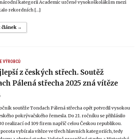
inárodní kategorii Academic určené vysokoškolákům mezi
kalo rekordních […]
t článek →
E VÝROBCŮ
jlepší z českých střech. Soutěž
ch Pálená střecha 2025 zná vítěze
6
očník soutěže Tondach Pálená střecha opět potvrdil vysokou
ského pokrývačského řemesla. Do 21. ročníku se přihlásilo
0 realizací od 109 firem napříč celou Českou republikou.
orota vybírala vítěze ve třech hlavních kategoriích, tedy