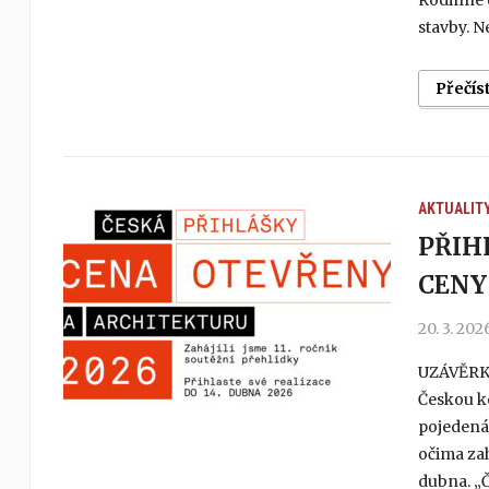
Rodinné d
stavby. N
Přečís
AKTUALIT
PŘIH
CENY
20. 3. 202
UZÁVĚRKA
Českou ko
pojedená
očima zah
dubna. „