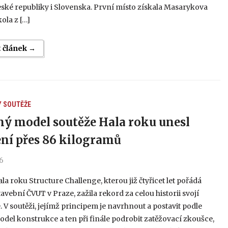
ské republiky i Slovenska. První místo získala Masarykova
kola z […]
t článek →
Y
SOUTĚŽE
ný model soutěže Hala roku unesl
ení přes 86 kilogramů
26
la roku Structure Challenge, kterou již čtyřicet let pořádá
tavební ČVUT v Praze, zažila rekord za celou historii svojí
. V soutěži, jejímž principem je navrhnout a postavit podle
del konstrukce a ten při finále podrobit zatěžovací zkoušce,