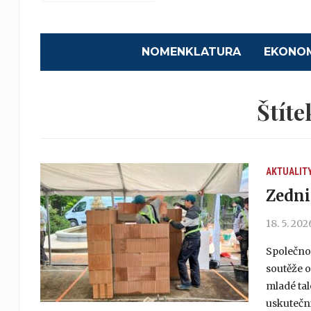
NOMENKLATURA
EKONO
Štíte
AKTUALIT
Zedni
18. 5. 202
Společnos
soutěže 
mladé tal
uskutečni