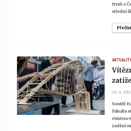
týmů z Če
střední š
Přečís
AKTUALIT
Vítěz
zatíž
24. 4. 20
Soutěž Ha
Fakulta s
existence
zadání mo