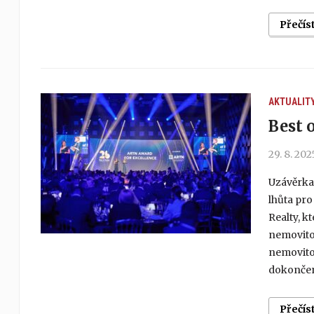
Přečís
AKTUALIT
Best 
29. 8. 202
Uzávěrka 
lhůta pro
Realty, k
nemovitos
nemovitos
dokončen
Přečís