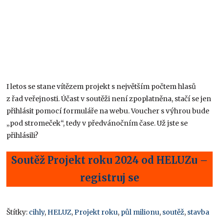
I letos se stane vítězem projekt s největším počtem hlasů
z řad veřejnosti. Účast v soutěži není zpoplatněna, stačí se jen
přihlásit pomocí formuláře na webu. Voucher s výhrou bude
„pod stromeček“, tedy v předvánočním čase. Už jste se
přihlásili?
Soutěž Projekt roku 2024 od HELUZu –
registruj se
Štítky:
cihly
,
HELUZ
,
Projekt roku
,
půl milionu
,
soutěž
,
stavba