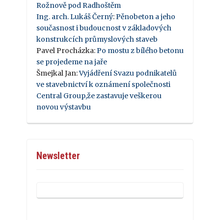
Rožnově pod Radhoštěm
Ing. arch. Lukáš Černý
:
Pěnobeton a jeho
současnost i budoucnost v základových
konstrukcích průmyslových staveb
Pavel Procházka
:
Po mostu z bílého betonu
se projedeme na jaře
Šmejkal Jan
:
Vyjádření Svazu podnikatelů
ve stavebnictví k oznámení společnosti
Central Group,že zastavuje veškerou
novou výstavbu
Newsletter