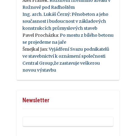
Aleš Franek
:
Rozšíření firemního areálu v
Rožnově pod Radhoštěm
Ing. arch. Lukáš Černý
:
Pěnobeton a jeho
současnost i budoucnost v základových
konstrukcích průmyslových staveb
Pavel Procházka
:
Po mostu z bílého betonu
se projedeme na jaře
Šmejkal Jan
:
Vyjádření Svazu podnikatelů
ve stavebnictví k oznámení společnosti
Central Group,že zastavuje veškerou
novou výstavbu
Newsletter