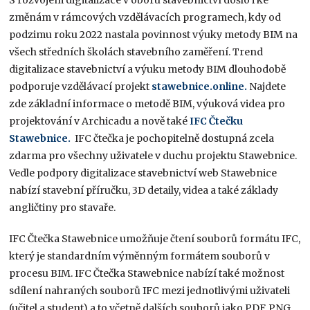
S rozvojem digitalizace v oboru stavebnictví došlo i ke
změnám v rámcových vzdělávacích programech, kdy od
podzimu roku 2022 nastala povinnost výuky metody BIM na
všech středních školách stavebního zaměření. Trend
digitalizace stavebnictví a výuku metody BIM dlouhodobě
podporuje vzdělávací projekt
stawebnice.online.
Najdete
zde základní informace o metodě BIM, výuková videa pro
projektování v Archicadu a nově také
IFC Čtečku
Stawebnice.
IFC čtečka je pochopitelně dostupná zcela
zdarma pro všechny uživatele v duchu projektu Stawebnice.
Vedle podpory digitalizace stavebnictví web Stawebnice
nabízí stavební příručku, 3D detaily, videa a také základy
angličtiny pro stavaře.
IFC Čtečka Stawebnice umožňuje čtení souborů formátu IFC,
který je standardním výměnným formátem souborů v
procesu BIM. IFC Čtečka Stawebnice nabízí také možnost
sdílení nahraných souborů IFC mezi jednotlivými uživateli
(učitel a student) a to včetně dalších souborů jako PDF, PNG,