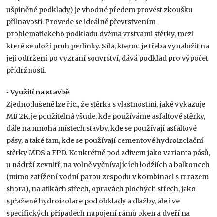
ušpiněné podklady) je vhodné předem provést zkoušku
přilnavosti. Provede se ideálně převrstvením
problematického podkladu dvěma vrstvami stěrky, mezi
které se uloží pruh perlinky. Síla, kterou je třeba vynaložit na
její odtržení po vyzrání souvrství, dává podklad pro výpočet
přídržnosti.
▪ Využití na stavbě
Zjednodušeně lze říci, že stěrka s vlastnostmi, jaké vykazuje
MB 2K, je použitelná všude, kde používáme asfaltové stěrky,
dále na mnoha místech stavby, kde se používají asfaltové
pásy, a také tam, kde se používají cementové hydroizolační
stěrky MDS a FPD. Konkrétně pod zdivem jako varianta pásů,
u nádrží zevnitř, na volně vyčnívajících lodžiích a balkonech
(mimo zatížení vodní parou zespodu v kombinaci s mrazem
shora), na atikách střech, opravách plochých střech, jako
spřažené hydroizolace pod obklady a dlažby, ale i ve
specifických případech napojení rámů oken a dveří na