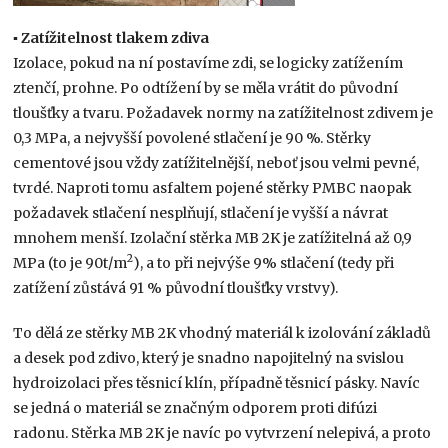
▪ Zatížitelnost tlakem zdiva
Izolace, pokud na ní postavíme zdi, se logicky zatížením
ztenčí, prohne. Po odtížení by se měla vrátit do původní
tloušťky a tvaru. Požadavek normy na zatížitelnost zdivem je
0,3 MPa, a nejvyšší povolené stlačení je 90 %. Stěrky
cementové jsou vždy zatížitelnější, neboť jsou velmi pevné,
tvrdé. Naproti tomu asfaltem pojené stěrky PMBC naopak
požadavek stlačení nesplňují, stlačení je vyšší a návrat
mnohem menší. Izolační stěrka MB 2K je zatížitelná až 0,9
2
MPa (to je 90t/m
), a to při nejvýše 9% stlačení (tedy při
zatížení zůstává 91 % původní tloušťky vrstvy).
To dělá ze stěrky MB 2K vhodný materiál k izolování základů
a desek pod zdivo, který je snadno napojitelný na svislou
hydroizolaci přes těsnicí klín, případně těsnicí pásky. Navíc
se jedná o materiál se značným odporem proti difúzi
radonu. Stěrka MB 2K je navíc po vytvrzení nelepivá, a proto