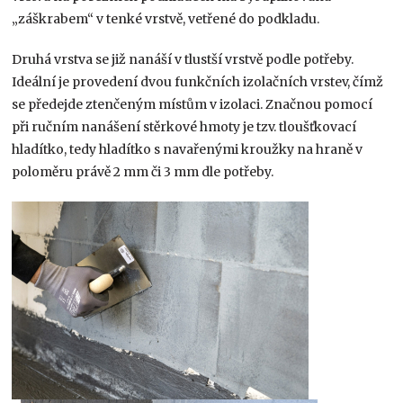
„záškrabem“ v tenké vrstvě, vetřené do podkladu.
Druhá vrstva se již nanáší v tlustší vrstvě podle potřeby.
Ideální je provedení dvou funkčních izolačních vrstev, čímž
se předejde ztenčeným místům v izolaci. Značnou pomocí
při ručním nanášení stěrkové hmoty je tzv. tloušťkovací
hladítko, tedy hladítko s navařenými kroužky na hraně v
poloměru právě 2 mm či 3 mm dle potřeby.