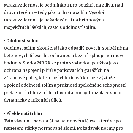
Mrazuvzdornost je podmínkou pro použití i na zdivu, nad
úrovní terénu – tedy jako ochrana soklu. Vysoká
mrazuvzdornost je požadována i na betonových
inspekčních lávkách, často s odolností solím.
▪ Odolnost solím
Odolnost solím, zkoušená jako odpadlý povrch, souběžně na
betonových tělesech s ochranou a bez ní, splňuje normové
hodnoty. Stěrka MB 2K se proto s výhodou používá jako
ochrana napojení pilířů v parkovacích garážích na
základové patky, kde hrozí chloridová koroze výztuže.
Spojení odolnosti solím a pružnosti společně se schopností
překlenutí trhlin z ní dělá favorita pro hydroizolace spojů
dynamicky zatíženích dílců.
▪ Překlenutí trhlin
Tato vlastnost se zkouší na betonovém tělese, které se po
nanesení stěrky normovaně zlomí. Požadavek normy pro