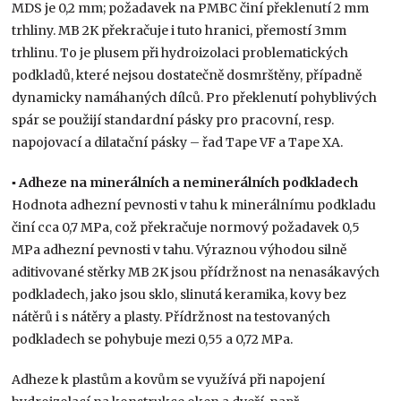
MDS je 0,2 mm; požadavek na PMBC činí překlenutí 2 mm
trhliny. MB 2K překračuje i tuto hranici, přemostí 3mm
trhlinu. To je plusem při hydroizolaci problematických
podkladů, které nejsou dostatečně dosmrštěny, případně
dynamicky namáhaných dílců. Pro překlenutí pohyblivých
spár se použijí standardní pásky pro pracovní, resp.
napojovací a dilatační pásky – řad Tape VF a Tape XA.
▪ Adheze na minerálních a neminerálních podkladech
Hodnota adhezní pevnosti v tahu k minerálnímu podkladu
činí cca 0,7 MPa, což překračuje normový požadavek 0,5
MPa adhezní pevnosti v tahu. Výraznou výhodou silně
aditivované stěrky MB 2K jsou přídržnost na nenasákavých
podkladech, jako jsou sklo, slinutá keramika, kovy bez
nátěrů i s nátěry a plasty. Přídržnost na testovaných
podkladech se pohybuje mezi 0,55 a 0,72 MPa.
Adheze k plastům a kovům se využívá při napojení