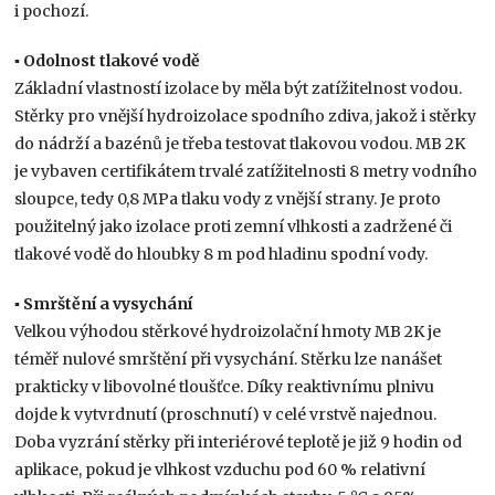
i pochozí.
▪ Odolnost tlakové vodě
Základní vlastností izolace by měla být zatížitelnost vodou.
Stěrky pro vnější hydroizolace spodního zdiva, jakož i stěrky
do nádrží a bazénů je třeba testovat tlakovou vodou. MB 2K
je vybaven certifikátem trvalé zatížitelnosti 8 metry vodního
sloupce, tedy 0,8 MPa tlaku vody z vnější strany. Je proto
použitelný jako izolace proti zemní vlhkosti a zadržené či
tlakové vodě do hloubky 8 m pod hladinu spodní vody.
▪ Smrštění a vysychání
Velkou výhodou stěrkové hydroizolační hmoty MB 2K je
téměř nulové smrštění při vysychání. Stěrku lze nanášet
prakticky v libovolné tloušťce. Díky reaktivnímu plnivu
dojde k vytvrdnutí (proschnutí) v celé vrstvě najednou.
Doba vyzrání stěrky při interiérové teplotě je již 9 hodin od
aplikace, pokud je vlhkost vzduchu pod 60 % relativní