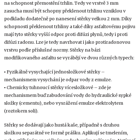
na schopnost přemostění trhlin. Tedy ve vrstvě 3 mm
zasucha musí být schopny překlenout trhlinu vzniklou v
podkladu dodatečně po nanesení stěrky velkou 2 mm. Díky
schopnosti překlenout trhliny a také díky asfaltovému pojivu
mají tyto stěrky vyšší odpor proti difúzi plynů, tedy i proti
difúzi radonu. Lze je tedy navrhovat i jako protiradonovou
vrstvu podle příslušné normy. Stěrky na bázi
modifikovaného asfaltu se vyrábějí ve dvou různých typech:
▪ Fyzikálně vysychající jednosložkové stěrky –
mechanismem vysychání je odpar vody z emulze.
▪ Chemicky tuhnoucí stěrky vícesložkové – zde je
mechanismem buď zabudování vody do hydraulické sypké
složky (cementu), nebo vysrážení emulze elektrolytem
(roztokem soli).
Stěrky se dodávají jako hustá kaše, případně s druhou
složkou separátně ve formě prášku. Aplikují se tmelením,