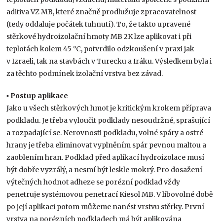
aditiva VZ MB, které značně prodlužuje zpracovatelnost
(tedy oddaluje počátek tuhnutí). To, že takto upravené
stěrkové hydroizolační hmoty MB 2K lze aplikovat i při
teplotách kolem 45 °C, potvrdilo odzkoušení v praxi jak
v Izraeli, tak na stavbách v Turecku a Iráku. Výsledkem byla i
za těchto podmínek izolační vrstva bez závad.
▪ Postup aplikace
Jako u všech stěrkových hmot je kritickým krokem příprava
podkladu. Je třeba vyloučit podklady nesoudržné, sprašující
a rozpadající se. Nerovnosti podkladu, volné spáry a ostré
hrany je třeba eliminovat vyplněním spár pevnou maltou a
zaoblením hran. Podklad před aplikací hydroizolace musí
být dobře vyzrálý, a nesmí být leskle mokrý. Pro dosažení
výtečných hodnot adheze se porézní podklad vždy
penetruje systémovou penetrací Kiesol MB. V libovolné době
po její aplikaci potom můžeme nanést vrstvu stěrky. První
vrstva na porézních podkladech má být aplikována