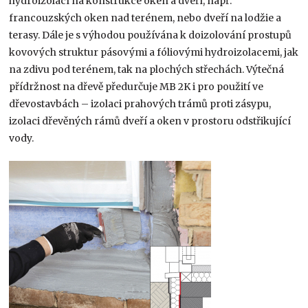
hydroizolací na konstrukce oken a dveří, např.
francouzských oken nad terénem, nebo dveří na lodžie a
terasy. Dále je s výhodou používána k doizolování prostupů
kovových struktur pásovými a fóliovými hydroizolacemi, jak
na zdivu pod terénem, tak na plochých střechách. Výtečná
přídržnost na dřevě předurčuje MB 2K i pro použití ve
dřevostavbách – izolaci prahových trámů proti zásypu,
izolaci dřevěných rámů dveří a oken v prostoru odstřikující
vody.