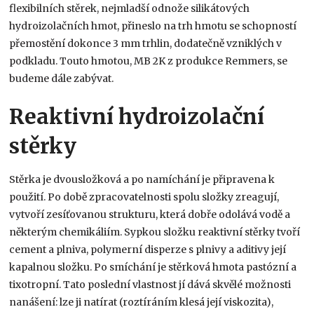
flexibilních stěrek, nejmladší odnože silikátových
hydroizolačních hmot, přineslo na trh hmotu se schopností
přemostění dokonce 3 mm trhlin, dodatečně vzniklých v
podkladu. Touto hmotou, MB 2K z produkce Remmers, se
budeme dále zabývat.
Reaktivní hydroizolační
stěrky
Stěrka je dvousložková a po namíchání je připravena k
použití. Po době zpracovatelnosti spolu složky zreagují,
vytvoří zesíťovanou strukturu, která dobře odolává vodě a
některým chemikáliím. Sypkou složku reaktivní stěrky tvoří
cement a plniva, polymerní disperze s plnivy a aditivy její
kapalnou složku. Po smíchání je stěrková hmota pastózní a
tixotropní. Tato poslední vlastnost jí dává skvělé možnosti
nanášení: lze ji natírat (roztíráním klesá její viskozita),