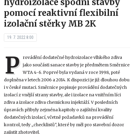
hydroizolace spodní stavby
pomocí reaktivní flexibilní
izolační stěrky MB 2K
19. 7. 2022 8:00
P
rovádění dodatečné hydroizolace vlhkého zdiva
jako součásti sanace stavby je předmětem Směrnice
WTA 4-6. Poprvé byla vydaná v roce 1998, poté
doplněna v letech 2006 a 2014. K dispozici je již dlouhou dobu
i v české mutaci. Směrnice popisuje provádění dodatečných
izolací z vnější strany stavby, ale i izolace na vnitřním líci
zdiva a izolace zdiva chemickou injektáží. V posledních
úpravách přibyly zejména kapitoly o zajištění kvality
dodatečných izolací, včetně požadavků na provádění
kontrol, tedy „checklistů“, které by měl pro stavební dozor
zajistit zhotovitel.