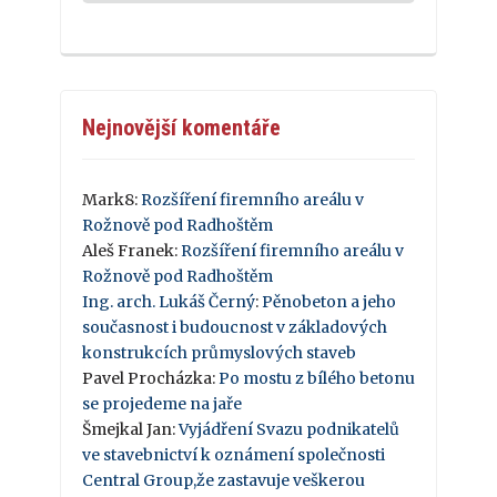
Nejnovější komentáře
Mark8
:
Rozšíření firemního areálu v
Rožnově pod Radhoštěm
Aleš Franek
:
Rozšíření firemního areálu v
Rožnově pod Radhoštěm
Ing. arch. Lukáš Černý
:
Pěnobeton a jeho
současnost i budoucnost v základových
konstrukcích průmyslových staveb
Pavel Procházka
:
Po mostu z bílého betonu
se projedeme na jaře
Šmejkal Jan
:
Vyjádření Svazu podnikatelů
ve stavebnictví k oznámení společnosti
Central Group,že zastavuje veškerou