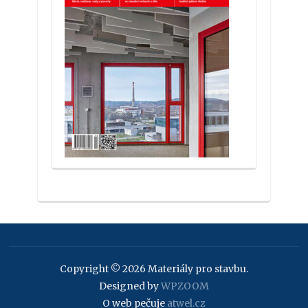
Copyright © 2026 Materiály pro stavbu.
Designed by
WPZOOM
O web pečuje
atwel.cz