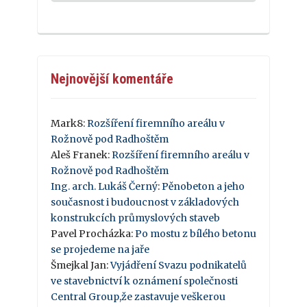
Nejnovější komentáře
Mark8
:
Rozšíření firemního areálu v
Rožnově pod Radhoštěm
Aleš Franek
:
Rozšíření firemního areálu v
Rožnově pod Radhoštěm
Ing. arch. Lukáš Černý
:
Pěnobeton a jeho
současnost i budoucnost v základových
konstrukcích průmyslových staveb
Pavel Procházka
:
Po mostu z bílého betonu
se projedeme na jaře
Šmejkal Jan
:
Vyjádření Svazu podnikatelů
ve stavebnictví k oznámení společnosti
Central Group,že zastavuje veškerou