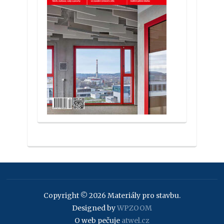
Copyright © 2026 Materiály pro stavbu.
Designed by
WPZOOM
O web pečuje
atwel.cz