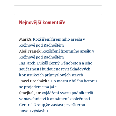
Nejnovější komentáře
Mark8
:
Rozšíření firemního areálu v
Rožnově pod Radhoštěm
Aleš Franek
:
Rozšíření firemního areálu v
Rožnově pod Radhoštěm
Ing. arch. Lukáš Černý
:
Pěnobeton a jeho
současnost i budoucnost v základových
konstrukcích průmyslových staveb
Pavel Procházka
:
Po mostu z bílého betonu
se projedeme na jaře
Šmejkal Jan
:
Vyjádření Svazu podnikatelů
ve stavebnictví k oznámení společnosti
Central Group,že zastavuje veškerou
novou výstavbu