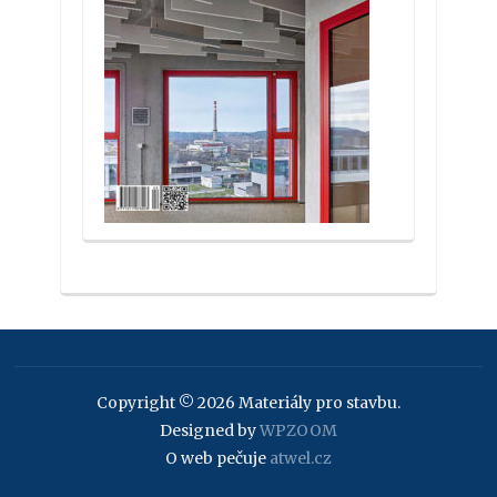
Copyright © 2026 Materiály pro stavbu.
Designed by
WPZOOM
O web pečuje
atwel.cz