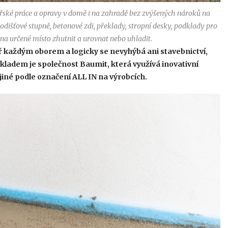
řské práce a opravy v domě i na zahradě bez zvýšených nároků na
dišťové stupně, betonové zdi, překlady, stropní desky, podklady pro
na určené místo zhutnit a urovnat nebo uhladit.
ř každým oborem a logicky se nevyhýbá ani stavebnictví,
adem je společnost Baumit, která využívá inovativní
iné podle označení ALL IN na výrobcích.