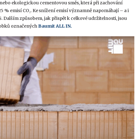
ebo ekologickou cementovou směs, která při zachování
25 % emisí CO₂. Ke snížení emisí významně napomáhají – a i
 Dalším způsobem, jak přispět k celkové udržitelnosti, jsou
výrobků označených
Baumit ALL IN
.