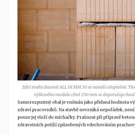
Zdicí malta Baumit ALL IN MM 50 se nanáší celoplošně. Tlo
výškového modulu cihel 250 mm se doporučuje tlouš
Samorozpustný obal je vnímán jako přidaná hodnota výr
zdraví pracovníků. Na stavbě nevzniká nepořádek, není tř
pouze jej vloží do míchačky. Prašnost při přípravě beton
zdravotních potíží způsobených vdechováním prachový