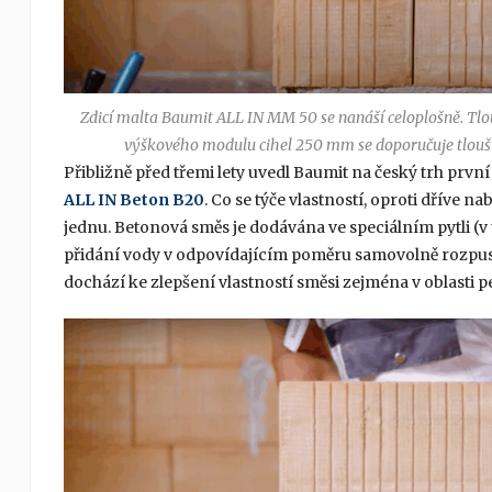
Zdicí malta Baumit ALL IN MM 50 se nanáší celoplošně. Tlo
výškového modulu cihel 250 mm se doporučuje tlouš
Přibližně před třemi lety uvedl Baumit na český trh prv
ALL IN Beton B20
. Co se týče vlastností, oproti dříve
jednu. Betonová směs je dodávána ve speciálním pytli (v
přidání vody v odpovídajícím poměru samovolně rozpust
dochází ke zlepšení vlastností směsi zejména v oblasti p