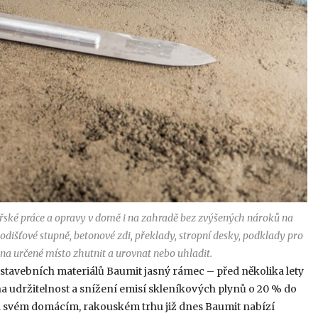
řské práce a opravy v domě i na zahradě bez zvýšených nároků na
dišťové stupně, betonové zdi, překlady, stropní desky, podklady pro
na určené místo zhutnit a urovnat nebo uhladit.
stavebních materiálů Baumit jasný rámec – před několika lety
na udržitelnost a snížení emisí skleníkových plynů o 20 % do
 Na svém domácím, rakouském trhu již dnes Baumit nabízí