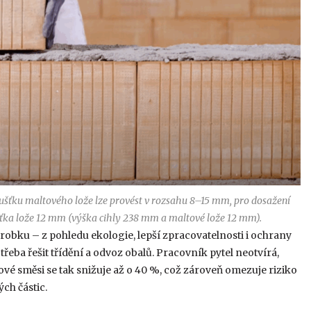
ušťku maltového lože lze provést v rozsahu 8–15 mm, pro dosažení
ťka lože 12 mm (výška cihly 238 mm a maltové lože 12 mm).
obku – z pohledu ekologie, lepší zpracovatelnosti i ochrany
eba řešit třídění a odvoz obalů. Pracovník pytel neotvírá,
ové směsi se tak snižuje až o 40 %, což zároveň omezuje riziko
ch částic.