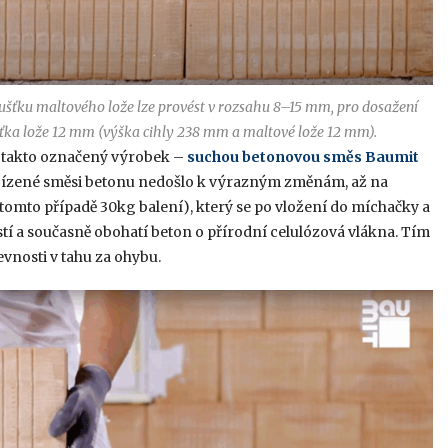
ušťku maltového lože lze provést v rozsahu 8–15 mm, pro dosažení
ťka lože 12 mm (výška cihly 238 mm a maltové lože 12 mm).
ní takto označený výrobek –
suchou betonovou směs Baumit
 nabízené směsi betonu nedošlo k výrazným změnám, až na
 tomto případě 30kg balení), který se po vložení do míchačky a
í a současně obohatí beton o přírodní celulózová vlákna. Tím
evnosti v tahu za ohybu.