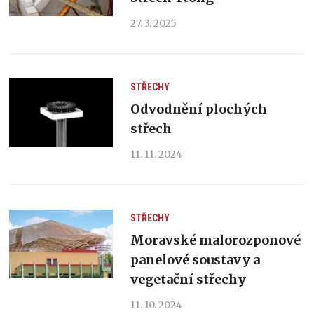
27. 3. 2025
STŘECHY
Odvodnění plochých
střech
11. 11. 2024
STŘECHY
Moravské malorozponové
panelové soustavy a
vegetační střechy
11. 10. 2024