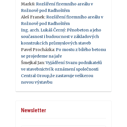
Mark8
:
Rozšíření firemního areálu v
Rožnově pod Radhoštěm
Aleš Franek
:
Rozšíření firemního areálu v
Rožnově pod Radhoštěm
Ing. arch. Lukáš Černý
:
Pěnobeton a jeho
současnost i budoucnost v základových
konstrukcích průmyslových staveb
Pavel Procházka
:
Po mostu z bílého betonu
se projedeme na jaře
Šmejkal Jan
:
Vyjádření Svazu podnikatelů
ve stavebnictví k oznámení společnosti
Central Group,že zastavuje veškerou
novou výstavbu
Newsletter