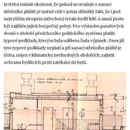
Je třeba zmínit okolnost, že pokud se uvažuje o sanaci
střešního pláště, je nutné vzít v potaz důležitý fakt, že i pod
nejvyšším stropem (střechou) trvale bydlí lidé. A musí proto
být zajištěn jejich bezpečný pobyt. Pro výstavbu panelových
domů v období předchozího politického systému platily
typové podklady, kterým byla udělena řada výjimek. Dnes již
tyto typové podklady neplatí a při sanaci střešního pláště je
třeba, nejen v klimaticky nevhodných obdobích, zajistit
ochranu bydlících proti zatékání do bytů.