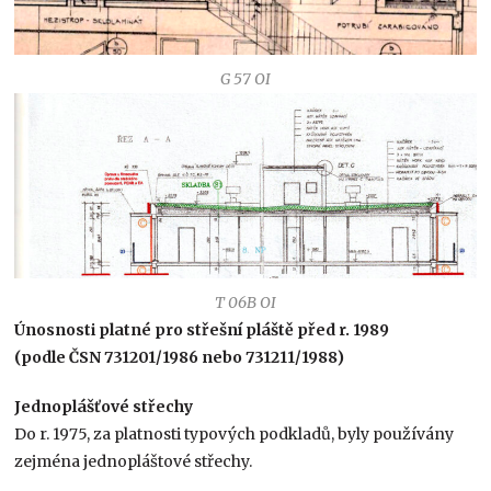
G 57 OI
T 06B OI
Únosnosti platné pro střešní pláště před r. 1989
(podle ČSN 731201/1986 nebo 731211/1988)
Jednoplášťové střechy
Do r. 1975, za platnosti typových podkladů, byly používány
zejména jednopláštové střechy.