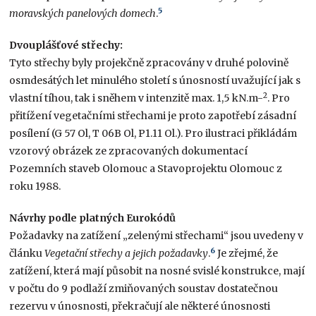
5
moravských panelových domech
.
Dvouplášťové střechy:
Tyto střechy byly projekčně zpracovány v druhé polovině
osmdesátých let minulého století s únosností uvažující jak s
2
vlastní tíhou, tak i sněhem v intenzitě max. 1,5 kN.m-
. Pro
přitížení vegetačními střechami je proto zapotřebí zásadní
posílení (G 57 Ol, T 06B Ol, P1.11 Ol.). Pro ilustraci přikládám
vzorový obrázek ze zpracovaných dokumentací
Pozemních staveb Olomouc a Stavoprojektu Olomouc z
roku 1988.
Návrhy podle platných Eurokódů
Požadavky na zatížení „zelenými střechami“ jsou uvedeny v
6
článku
Vegetační střechy a jejich požadavky
.
Je zřejmé, že
zatížení, která mají působit na nosné svislé konstrukce, mají
v počtu do 9 podlaží zmiňovaných soustav dostatečnou
rezervu v únosnosti, překračují ale některé únosnosti