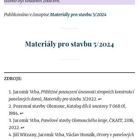
staveb byl soudním znalcem.
Publikováno v časopise
Materiály pro stavbu 5/2024
Materiály pro stavbu 5/2024
ZDROJE:
Jaromír Vrba,
Přibližné posouzení únosnosti stropních konstrukcí
panelových domů, Materiály pro stavbu
3/2022.
↩︎
Pozemní stavby Olomouc,
Katalog dílců soustavy T O6B Ol
,
1984.
↩︎
Jaromír Vrba,
Panelové stavby Olomouckého kraje
, ČKAIT, 2016,
2022.
↩︎
Jiří Witzany, Jaromír Vrba, Václav Honzík,
Otvory v panelových