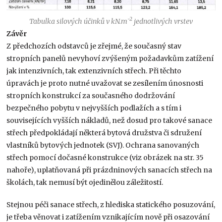
-2
Tabulka silových účinků v kN.m
jednotlivých vrstev
Závěr
Z předchozích odstavců je zřejmé, že současný stav
stropních panelů nevyhoví zvýšeným požadavkům zatížení
jak intenzivních, tak extenzivních střech. Při těchto
úpravách je proto nutné uvažovat se zesílením únosnosti
stropních konstrukcí za současného dodržování
bezpečného pobytu v nejvyšších podlažích a s tím i
souvisejících vyšších nákladů, než dosud pro takové sanace
střech předpokládají některá bytová družstva či sdružení
vlastníků bytových jednotek (SVJ). Ochrana sanovaných
střech pomocí dočasné konstrukce (viz obrázek na str. 35
nahoře), uplatňovaná při prázdninových sanacích střech na
školách, tak nemusí být ojedinělou záležitostí.
Stejnou péči sanace střech, z hlediska statického posuzování,
je třeba věnovat i zatížením vznikajícím nově při osazování