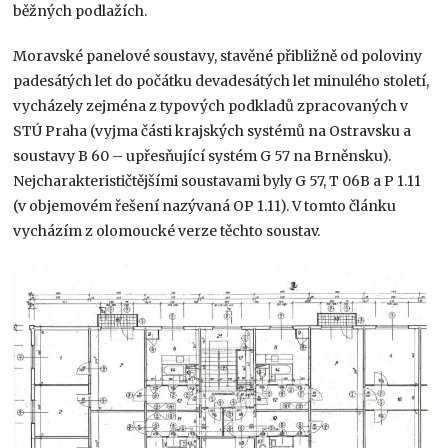
běžných podlažích.
Moravské panelové soustavy, stavěné přibližně od poloviny
padesátých let do počátku devadesátých let minulého století,
vycházely zejména z typových podkladů zpracovaných v
STÚ Praha (vyjma části krajských systémů na Ostravsku a
soustavy B 60 – upřesňující systém G 57 na Brněnsku).
Nejcharakterističtějšími soustavami byly G 57, T 06B a P 1.11
(v objemovém řešení nazývaná OP 1.11). V tomto článku
vycházím z olomoucké verze těchto soustav.