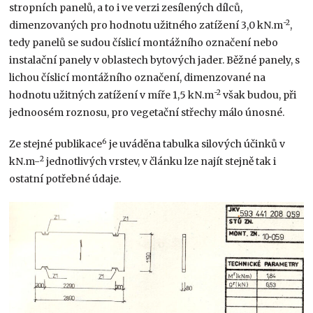
stropních panelů, a to i ve verzi zesílených dílců,
-2
dimenzovaných pro hodnotu užitného zatížení 3,0 kN.m
,
tedy panelů se sudou číslicí montážního označení nebo
instalační panely v oblastech bytových jader. Běžné panely, s
lichou číslicí montážního označení, dimenzované na
-2
hodnotu užitných zatížení v míře 1,5 kN.m
však budou, při
jednoosém roznosu, pro vegetační střechy málo únosné.
6
Ze stejné publikace
je uváděna tabulka silových účinků v
2
kN.m-
jednotlivých vrstev, v článku lze najít stejně tak i
ostatní potřebné údaje.