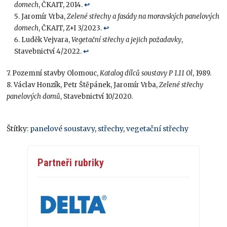
domech
, ČKAIT, 2014.
↩︎
Jaromír Vrba,
Zelené střechy a fasády na moravských panelových
domech
, ČKAIT, Z+I 3/2023.
↩︎
Luděk Vejvara,
Vegetační střechy a jejich požadavky
,
Stavebnictví 4/2022.
↩︎
7. Pozemní stavby Olomouc,
Katalog dílců soustavy P 1.11 Ol
, 1989.
8. Václav Honzík, Petr Štěpánek, Jaromír Vrba,
Zelené střechy
panelových domů
, Stavebnictví 10/2020.
Štítky:
panelové soustavy
,
střechy
,
vegetační střechy
Partneři rubriky