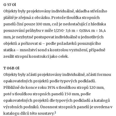
G 57 Ol
Objekty byly projektovány individuálně, skladba střešního
pláště je zřejmá z obrázku. Protože tloušťka stropních
panelů činí pouze 100 mm, což je nedostačující z hlediska
posuzování průhybu v míře 1/250 · 3,6 m = 0,0144 m = 14,4
mm, je nezbytné postupovat individuálně u jednotlivých
objektů a pořizovat si – podle požadavků posuzujícího
statika – množství sond s kontrolou vyztužení, případně
zesílit stropní konstrukci jako celek.
T 06B Ol
Objekty byly zčásti projektovány individuálně, zčásti formou
opakovatelných projektů podle typových podkladů.
Přibližně do konce roku 1974 s tloušťkou stropů 120 mm,
poté s tloušťkou stropních panelů 150 mm, podle
opakovatelných projektů dle typových podkladů a katalogů
výrobních podniků. Únosnost stropních panelů je uvedena v
2
katalogu dílců této soustavy.