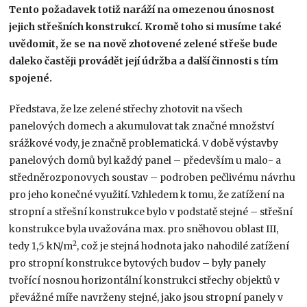
Tento požadavek totiž naráží na omezenou únosnost
jejich střešních konstrukcí. Kromě toho si musíme také
uvědomit, že se na nově zhotovené zelené střeše bude
daleko častěji provádět její údržba a další činnosti s tím
spojené.
Představa, že lze zelené střechy zhotovit na všech
panelových domech a akumulovat tak značné množství
srážkové vody, je značně problematická. V době výstavby
panelových domů byl každý panel – především u malo- a
středněrozponovych soustav – podroben pečlivému návrhu
pro jeho konečné využití. Vzhledem k tomu, že zatížení na
stropní a střešní konstrukce bylo v podstatě stejné – střešní
konstrukce byla uvažována max. pro sněhovou oblast III,
2
tedy 1,5 kN/m
, což je stejná hodnota jako nahodilé zatížení
pro stropní konstrukce bytových budov – byly panely
tvořící nosnou horizontální konstrukci střechy objektů v
převážné míře navrženy stejné, jako jsou stropní panely v