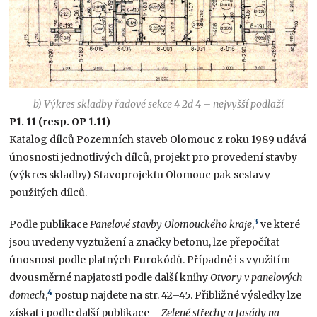
b) Výkres skladby řadové sekce 4 2d 4 – nejvyšší podlaží
P1. 11 (resp. OP 1.11)
Katalog dílců Pozemních staveb Olomouc z roku 1989 udává
únosnosti jednotlivých dílců, projekt pro provedení stavby
(výkres skladby) Stavoprojektu Olomouc pak sestavy
použitých dílců.
3
Podle publikace
Panelové stavby Olomouckého kraje
,
ve které
jsou uvedeny vyztužení a značky betonu, lze přepočítat
únosnost podle platných Eurokódů. Případně i s využitím
dvousměrné napjatosti podle další knihy
Otvory v panelových
4
domech
,
postup najdete na str. 42–45. Přibližné výsledky lze
získat i podle další publikace –
Zelené střechy a fasády na