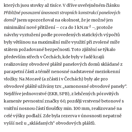
kterých jsou stovky až tisíce. V dříve uveřejněném článku
Přibližné posouzení únosnosti stropních konstrukcí panelových
1
domů
jsem upozorňoval na okolnost, že je možné jen
-2
minimální nové přitížení – cca do 1 kN.m
–, protože
návrhy vyztužení podle provedených statických výpočtů
byly většinou na maximální míře využití při zvolené míře
státem požadované bezpečnosti. Toto zjištění se týkalo
především střech v Čechách, kde byly v řadě krajů
realizovány obvodové pláště panelových domů skládané z
parapetní části a téměř nenosné nadstavené meziokenní
vložky. Na Moravě (a zčásti i v Čechách) byly ale pro
obvodové pláště užívány tzv. „samonosné obvodové panely“.
Nejdříve jednovrstvé (EKB, SPB), z lehčených pórovitých
kameniv pevnostní značky 60, později vrstvené betonové s
vnitřní nosnou částí tloušťky min. 100 mm, realizované na
celé výšky podlaží. Zde byla rezerva v únosnosti nepatrně
vyšší než u „skládaných“ obvodových plášťů.