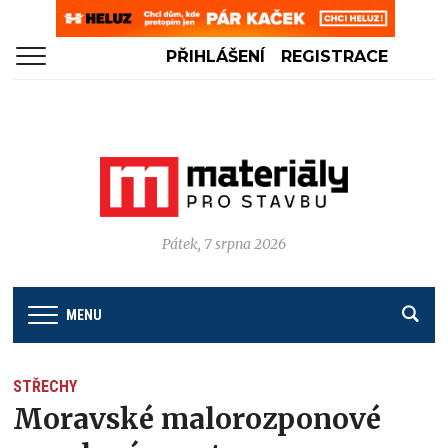
PŘIHLÁŠENÍ
REGISTRACE
Pátek, 7 srpna 2026
MENU
STŘECHY
Moravské malorozponové