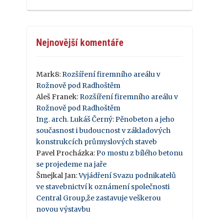
Nejnovější komentáře
Mark8
:
Rozšíření firemního areálu v
Rožnově pod Radhoštěm
Aleš Franek
:
Rozšíření firemního areálu v
Rožnově pod Radhoštěm
Ing. arch. Lukáš Černý
:
Pěnobeton a jeho
současnost i budoucnost v základových
konstrukcích průmyslových staveb
Pavel Procházka
:
Po mostu z bílého betonu
se projedeme na jaře
Šmejkal Jan
:
Vyjádření Svazu podnikatelů
ve stavebnictví k oznámení společnosti
Central Group,že zastavuje veškerou
novou výstavbu