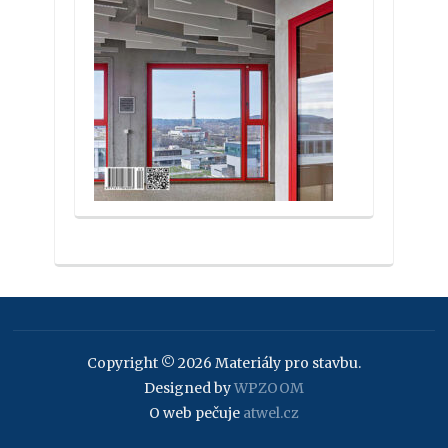
Copyright © 2026 Materiály pro stavbu.
Designed by
WPZOOM
O web pečuje
atwel.cz