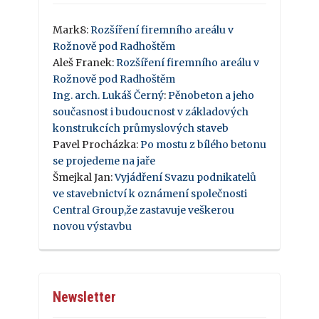
Mark8
:
Rozšíření firemního areálu v
Rožnově pod Radhoštěm
Aleš Franek
:
Rozšíření firemního areálu v
Rožnově pod Radhoštěm
Ing. arch. Lukáš Černý
:
Pěnobeton a jeho
současnost i budoucnost v základových
konstrukcích průmyslových staveb
Pavel Procházka
:
Po mostu z bílého betonu
se projedeme na jaře
Šmejkal Jan
:
Vyjádření Svazu podnikatelů
ve stavebnictví k oznámení společnosti
Central Group,že zastavuje veškerou
novou výstavbu
Newsletter