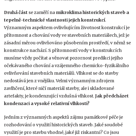
Druhá
část
se zaměří na
mikroklima historických staveb a
tepelně-technické vlastnosti jejich konstrukcí
.
Významným aspektem ovlivňujícím životnost konstrukcí je
přítomnost a chování vody ve stavebních materiálech, jež je
zásadní měrou ovlivňováno působením prostředí, v němž se
konstrukce nachází. S přítomností vody v konstrukcích
musíme vždy počítat a věnovat pozornost predikci jejího
očekávaného chování a vzájemného chemicko-fyzikálního
ovlivňování stavebních materiálů. Vlhkost se do stavby
nedostává jen z vnějšku. Velmi významným zdrojem
zavlhčení, které ničí materiál stavby, ale i skladované
artefakty, je kondenzující vzdušná vlhkost.
Jak předcházet
kondenzaci a vysoké relativní vlhkosti?
Jedním z významných aspektů zájmu památkové péče je
rozhodování o využití historických staveb. Jaké soudobé
využití je pro stavbu vhodné, jaké již riskantní? Co jsou