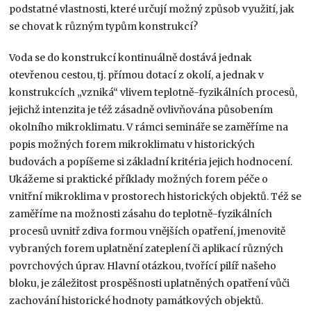
podstatné vlastnosti, které určují možný způsob využití, jak
se chovat k různým typům konstrukcí?
Voda se do konstrukcí kontinuálně dostává jednak
otevřenou cestou, tj. přímou dotací z okolí, a jednak v
konstrukcích „vzniká“ vlivem teplotně-fyzikálních procesů,
jejichž intenzita je též zásadně ovlivňována působením
okolního mikroklimatu. V rámci semináře se zaměříme na
popis možných forem mikroklimatu v historických
budovách a popíšeme si základní kritéria jejich hodnocení.
Ukážeme si praktické příklady možných forem péče o
vnitřní mikroklima v prostorech historických objektů. Též se
zaměříme na možnosti zásahu do teplotně-fyzikálních
procesů uvnitř zdiva formou vnějších opatření, jmenovitě
vybraných forem uplatnění zateplení či aplikací různých
povrchových úprav. Hlavní otázkou, tvořící pilíř našeho
bloku, je záležitost prospěšnosti uplatněných opatření vůči
zachování historické hodnoty památkových objektů.