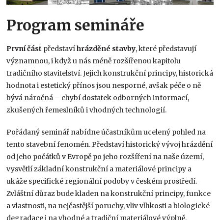
Program semináře
První
část
představí
hrázděné
stavby
, které představují
významnou, i když u nás méně rozšířenou kapitolu
tradičního stavitelství. Jejich konstrukční principy, historická
hodnota i estetický přínos jsou nesporné, avšak péče o ně
bývá náročná – chybí dostatek odborných informací,
zkušených řemeslníků i vhodných technologií.
Pořádaný seminář nabídne účastníkům ucelený pohled na
tento stavební fenomén. Představí historický vývoj hrázdění
od jeho počátků v Evropě po jeho rozšíření na naše území,
vysvětlí základní konstrukční a materiálové principy a
ukáže specifické regionální podoby v českém prostředí.
Zvláštní důraz bude kladen na konstrukční principy, funkce
a vlastnosti, na nejčastější poruchy, vliv vlhkosti a biologické
degradace i na vhodné a tradiční materiálové výplně.