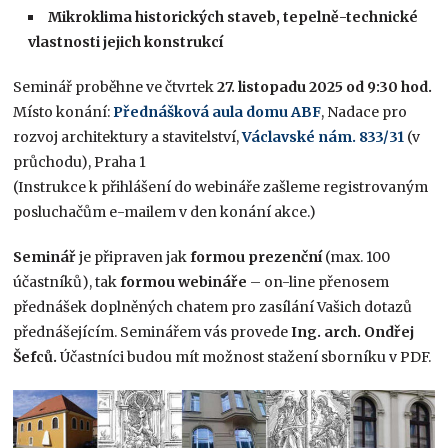
Mikroklima historických staveb, tepelně-technické
vlastnosti jejich konstrukcí
Seminář proběhne ve čtvrtek
27. listopadu 2025 od 9:30 hod.
Místo konání:
Přednášková aula domu ABF
, Nadace pro
rozvoj architektury a stavitelství,
Václavské nám. 833/31
(v
průchodu), Praha 1
(Instrukce k přihlášení do webináře zašleme registrovaným
posluchačům e-mailem v den konání akce.)
Seminář
je připraven jak
formou
prezenční
(max. 100
účastníků), tak
formou
webináře
– on-line přenosem
přednášek doplněných chatem pro zasílání Vašich dotazů
přednášejícím. Seminářem vás provede
Ing. arch. Ondřej
Šefců.
Účastníci budou mít možnost stažení sborníku v PDF.