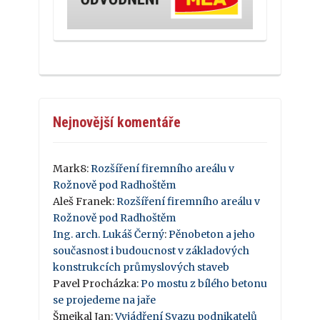
Nejnovější komentáře
Mark8
:
Rozšíření firemního areálu v
Rožnově pod Radhoštěm
Aleš Franek
:
Rozšíření firemního areálu v
Rožnově pod Radhoštěm
Ing. arch. Lukáš Černý
:
Pěnobeton a jeho
současnost i budoucnost v základových
konstrukcích průmyslových staveb
Pavel Procházka
:
Po mostu z bílého betonu
se projedeme na jaře
Šmejkal Jan
:
Vyjádření Svazu podnikatelů