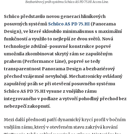
Bezbariérový práh systému Schüco AS PD 75.HI Access Line.
Schüco představilo novou generaci hliníkových
posuvných systémů
Schüco AS PD 75.HI
(Panorama
Design), ve které skloubilo minimalismus s maximální
funkčností a využilo to nejlepší ze dvou světů. Nová
technologie zdvižně-posuvné konstrukce poprvé
umožnila zkombinovat skrytý rám se zapuštěným
prahem (Performance Line), poprvé se tedy
transparentnost Panorama Design a bezbariérový
přechod vzájemně nevylučují. Mechatronicky ovládaný
zapuštěný práh se při otevření posuvného systému
Schüco AS PD 75.HI vysune z vnějšího rámu
integrovaného v podlaze a vytvoří pohodlný přechod bez
nebezpečí zakopnutí.
Mezi další přednosti patří dynamický krycí profil v bočním
vnějším rámu, který v otevřeném stavu zakrývá kování