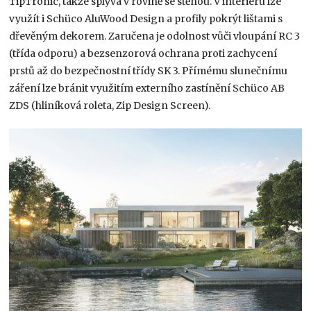
TipTronic, takže splývá v rovině se stěnou. V interiéru lze
využít i Schüco AluWood Design a profily pokrýt lištami s
dřevěným dekorem. Zaručena je odolnost vůči vloupání RC 3
(třída odporu) a bezsenzorová ochrana proti zachycení
prstů až do bezpečnostní třídy SK 3. Přímému slunečnímu
záření lze bránit využitím externího zastínění Schüco AB
ZDS (hliníková roleta, Zip Design Screen).