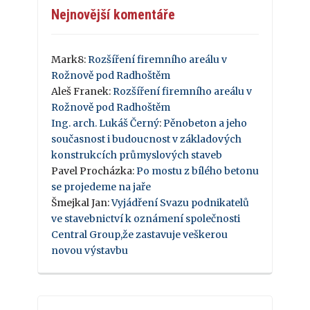
Nejnovější komentáře
Mark8
:
Rozšíření firemního areálu v
Rožnově pod Radhoštěm
Aleš Franek
:
Rozšíření firemního areálu v
Rožnově pod Radhoštěm
Ing. arch. Lukáš Černý
:
Pěnobeton a jeho
současnost i budoucnost v základových
konstrukcích průmyslových staveb
Pavel Procházka
:
Po mostu z bílého betonu
se projedeme na jaře
Šmejkal Jan
:
Vyjádření Svazu podnikatelů
ve stavebnictví k oznámení společnosti
Central Group,že zastavuje veškerou
novou výstavbu