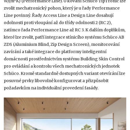
W/(m
K) (Performance Line). U kování Schüco TipTronic lze
zvolit mechatronický pohon, který je u řady Performance
Line povinný. Řady Access Line a Design Line dosahují
odolnosti proti vloupání až do třídy odolnosti 2 (RC 2),
zatímco řada Performance Line až RC 3. K dalším doplňkům,
které lze zvolit, patří integrace stínicího systému Schüco AB
ZDS (Aluminium Blind, Zip Design Screen), monitorování
zavírání a také integrace do platformy inteligentní
domácnosti prostřednictvím systému Building Skin Control
pro ovládání a kontrolu všech mechatronických jednotek
Schüco. Kromě standardně dostupných variant otevírání lze
posuvné prvky libovolně konfigurovat a přizpůsobit
požadavkům na individuální provedení fasády.