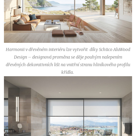
Harmonii v dřevěném interiéru lze vytvořit díky Schüco AluWood
Design – designová proměna se děje pouhým nalepením
dřevěných dekorativních lišt na vnitřní stranu hliníkového profilu
křídla.