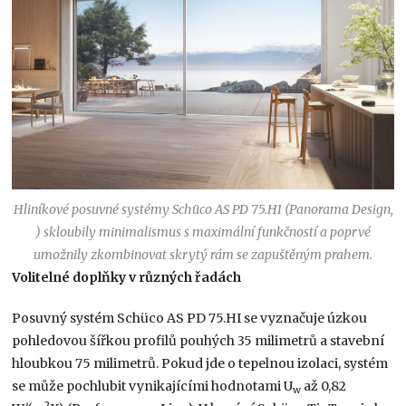
Hliníkové posuvné systémy Schüco AS PD 75.HI (Panorama Design,
) skloubily minimalismus s maximální funkčností a poprvé
umožnily zkombinovat skrytý rám se zapuštěným prahem.
Volitelné doplňky v různých řadách
Posuvný systém Schüco AS PD 75.HI se vyznačuje úzkou
pohledovou šířkou profilů pouhých 35 milimetrů a stavební
hloubkou 75 milimetrů. Pokud jde o tepelnou izolaci, systém
se může pochlubit vynikajícími hodnotami U
až 0,82
w
2