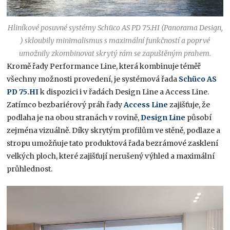
Hliníkové posuvné systémy Schüco AS PD 75.HI (Panorama Design,
) skloubily minimalismus s maximální funkčností a poprvé
umožnily zkombinovat skrytý rám se zapuštěným prahem.
Kromě řady Performance Line, která kombinuje téměř
všechny možnosti provedení, je systémová řada
Schüco AS
PD 75.HI
k dispozici i v řadách Design Line a Access Line.
Zatímco bezbariérový práh řady
Access Line
zajišťuje, že
podlaha je na obou stranách v rovině,
Design Line
působí
zejména vizuálně. Díky skrytým profilům ve stěně, podlaze a
stropu umožňuje tato produktová řada bezrámové zasklení
velkých ploch, které zajišťují nerušený výhled a maximální
průhlednost.