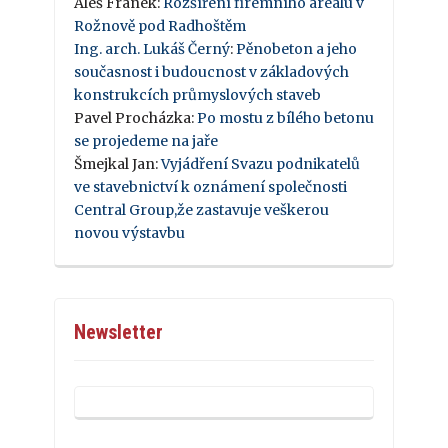
Aleš Franek
:
Rozšíření firemního areálu v
Rožnově pod Radhoštěm
Ing. arch. Lukáš Černý
:
Pěnobeton a jeho
současnost i budoucnost v základových
konstrukcích průmyslových staveb
Pavel Procházka
:
Po mostu z bílého betonu
se projedeme na jaře
Šmejkal Jan
:
Vyjádření Svazu podnikatelů
ve stavebnictví k oznámení společnosti
Central Group,že zastavuje veškerou
novou výstavbu
Newsletter