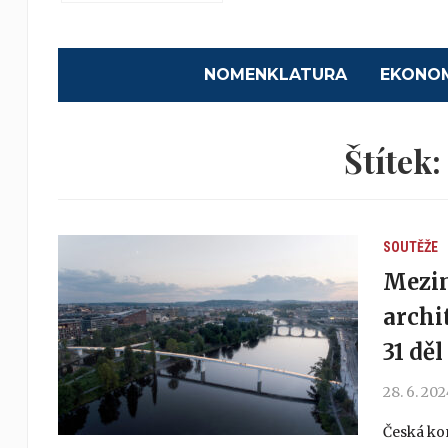
NOMENKLATURA
EKONO
Štítek
SOUTĚŽE
Mezin
archi
31 děl
28. 6. 20
Česká ko