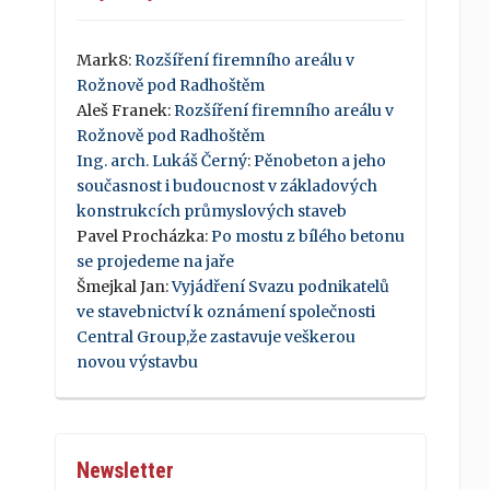
Mark8
:
Rozšíření firemního areálu v
Rožnově pod Radhoštěm
Aleš Franek
:
Rozšíření firemního areálu v
Rožnově pod Radhoštěm
Ing. arch. Lukáš Černý
:
Pěnobeton a jeho
současnost i budoucnost v základových
konstrukcích průmyslových staveb
Pavel Procházka
:
Po mostu z bílého betonu
se projedeme na jaře
Šmejkal Jan
:
Vyjádření Svazu podnikatelů
ve stavebnictví k oznámení společnosti
Central Group,že zastavuje veškerou
novou výstavbu
Newsletter