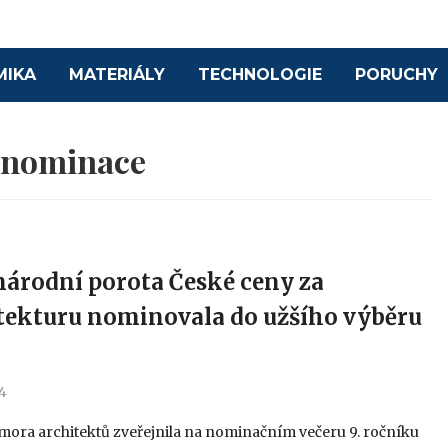
MIKA
MATERIÁLY
TECHNOLOGIE
PORUCHY
:
nominace
árodní porota České ceny za
tekturu nominovala do užšího výběru
24
mora architektů zveřejnila na nominačním večeru 9. ročníku