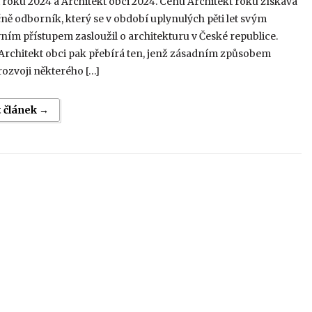
 roku 2024 a Architekt obci 2024. Cenu Architekt roku získává
ě odborník, který se v období uplynulých pěti let svým
vním přístupem zasloužil o architekturu v České republice.
Architekt obci pak přebírá ten, jenž zásadním způsobem
 rozvoji některého […]
t článek →