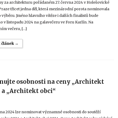
ny za architekturu pořádaném 27. června 2024 v Holešovické
 Praze třicet jedna děl, která mezinárodní porota nominovala
 výběru. Jméno hlavního vítěze i dalších finalistů bude
v listopadu 2024 na galavečeru ve Foru Karlín. Na
ím večeru, […]
t článek →
ujte osobnosti na ceny „Architekt
 a „Architekt obci“
ětna 2024 lze nominovat významné osobnosti do soutěží