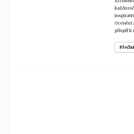
Architekt
každoročn
inspirati
Ocenění 
přispěl k
Přečís