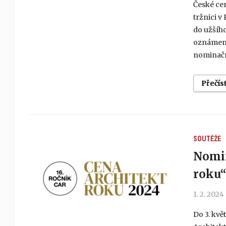
České ce
tržnici v
do užšího
oznámeno 
nominačn
Přečís
SOUTĚŽE
Nomin
roku“
1. 2. 2024
Do 3. kv