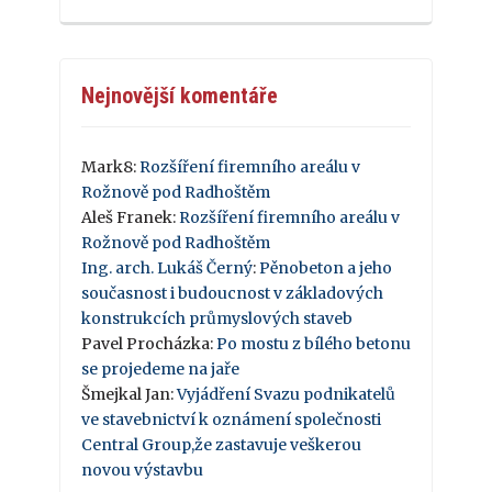
Nejnovější komentáře
Mark8
:
Rozšíření firemního areálu v
Rožnově pod Radhoštěm
Aleš Franek
:
Rozšíření firemního areálu v
Rožnově pod Radhoštěm
Ing. arch. Lukáš Černý
:
Pěnobeton a jeho
současnost i budoucnost v základových
konstrukcích průmyslových staveb
Pavel Procházka
:
Po mostu z bílého betonu
se projedeme na jaře
Šmejkal Jan
:
Vyjádření Svazu podnikatelů
ve stavebnictví k oznámení společnosti
Central Group,že zastavuje veškerou
novou výstavbu