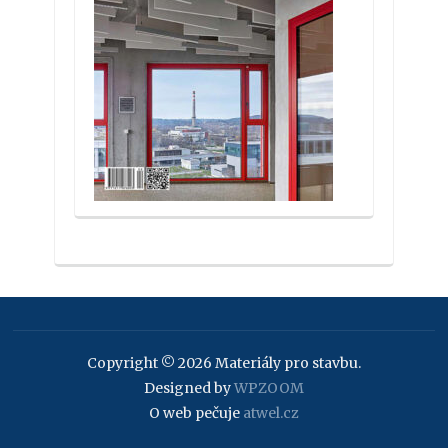
Copyright © 2026 Materiály pro stavbu.
Designed by
WPZOOM
O web pečuje
atwel.cz