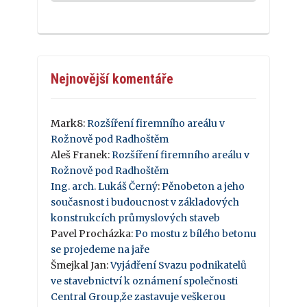
Nejnovější komentáře
Mark8
:
Rozšíření firemního areálu v
Rožnově pod Radhoštěm
Aleš Franek
:
Rozšíření firemního areálu v
Rožnově pod Radhoštěm
Ing. arch. Lukáš Černý
:
Pěnobeton a jeho
současnost i budoucnost v základových
konstrukcích průmyslových staveb
Pavel Procházka
:
Po mostu z bílého betonu
se projedeme na jaře
Šmejkal Jan
:
Vyjádření Svazu podnikatelů
ve stavebnictví k oznámení společnosti
Central Group,že zastavuje veškerou