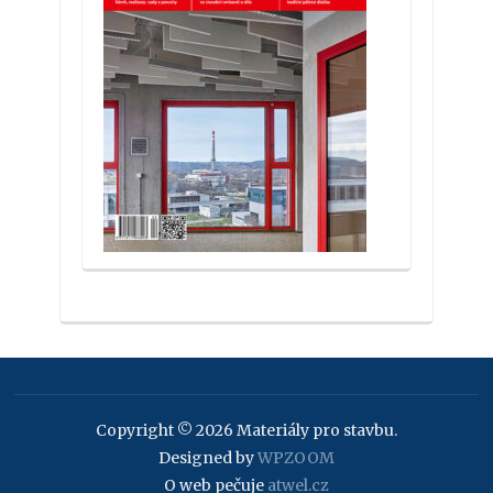
Copyright © 2026 Materiály pro stavbu.
Designed by
WPZOOM
O web pečuje
atwel.cz