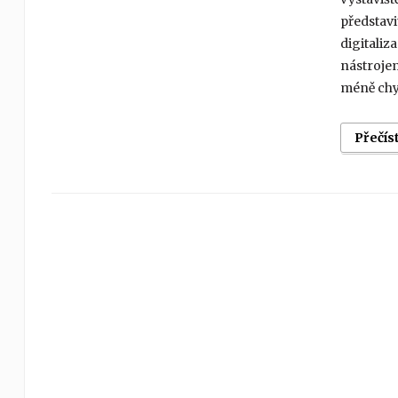
představi
digitaliz
nástrojem
méně chy
Přečís