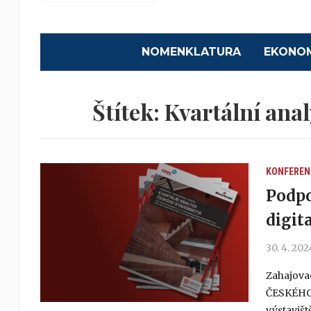
NOMENKLATURA
EKONO
Štítek:
Kvartální anal
KONFEREN
Podpo
digit
30. 4. 202
Zahajova
ČESKÉHO 
výstavišt