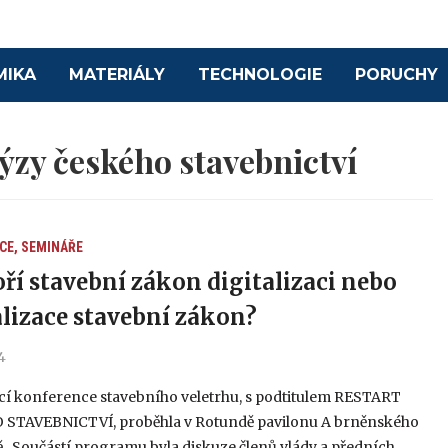
MIKA
MATERIÁLY
TECHNOLOGIE
PORUCHY
ýzy českého stavebnictví
CE, SEMINÁŘE
ří stavební zákon digitalizaci nebo
alizace stavební zákon?
4
cí konference stavebního veletrhu, s podtitulem RESTART
STAVEBNICTVÍ, proběhla v Rotundě pavilonu A brněnského
ě. Součástí programu byla diskuze členů vlády a předních