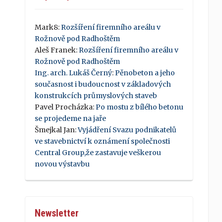
Mark8
:
Rozšíření firemního areálu v
Rožnově pod Radhoštěm
Aleš Franek
:
Rozšíření firemního areálu v
Rožnově pod Radhoštěm
Ing. arch. Lukáš Černý
:
Pěnobeton a jeho
současnost i budoucnost v základových
konstrukcích průmyslových staveb
Pavel Procházka
:
Po mostu z bílého betonu
se projedeme na jaře
Šmejkal Jan
:
Vyjádření Svazu podnikatelů
ve stavebnictví k oznámení společnosti
Central Group,že zastavuje veškerou
novou výstavbu
Newsletter