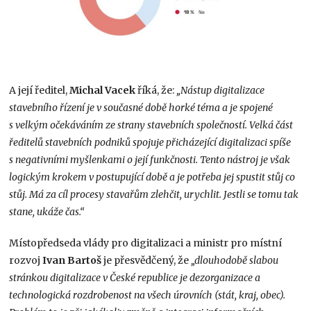
A její ředitel,
Michal Vacek
říká, že:
„Nástup digitalizace
stavebního řízení je v současné době horké téma a je spojené
s velkým očekáváním ze strany stavebních společností. Velká část
ředitelů stavebních podniků spojuje přicházející digitalizaci spíše
s negativními myšlenkami o její funkčnosti. Tento nástroj je však
logickým krokem v postupující době a je potřeba jej spustit stůj co
stůj. Má za cíl procesy stavařům zlehčit, urychlit. Jestli se tomu tak
stane, ukáže čas.“
Místopředseda vlády pro digitalizaci a ministr pro místní
rozvoj
Ivan Bartoš
je přesvědčený, že
„dlouhodobě slabou
stránkou digitalizace v České republice je dezorganizace a
technologická rozdrobenost na všech úrovních (stát, kraj, obec).