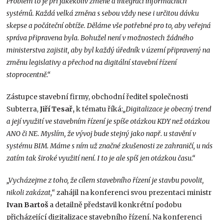
Problém to je při jakékoliv změně a integraci informačních
systémů. Každá velká změna s sebou vždy nese i určitou dávku
skepse a počáteční obtíže. Děláme vše potřebné pro to, aby veřejná
správa připravena byla. Bohužel není v možnostech žádného
ministerstva zajistit, aby byl každý úředník v území připravený na
změnu legislativy a přechod na digitální stavební řízení
stoprocentně.“
Zástupce stavební firmy, obchodní ředitel společnosti
Subterra,
Jiří Tesař,
k tématu říká:
„Digitalizace je obecný trend
a její využití ve stavebním řízení je spíše otázkou KDY než otázkou
ANO či NE. Myslím, že vývoj bude stejný jako např. u stavění v
systému BIM. Máme s ním už značné zkušenosti ze zahraničí, u nás
zatím tak široké využití není. I to je ale spíš jen otázkou času.“
„Vycházejme z toho, že cílem stavebního řízení je stavbu povolit,
nikoli zakázat,“
zahájil na konferenci svou prezentaci ministr
Ivan Bartoš
a detailně představil konkrétní podobu
přicházející digitalizace stavebního řízení. Na konferenci