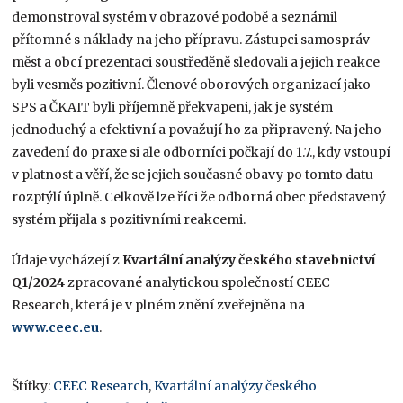
demonstroval systém v obrazové podobě a seznámil
přítomné s náklady na jeho přípravu. Zástupci samospráv
měst a obcí prezentaci soustředěně sledovali a jejich reakce
byli vesměs pozitivní. Členové oborových organizací jako
SPS a ČKAIT byli příjemně překvapeni, jak je systém
jednoduchý a efektivní a považují ho za připravený. Na jeho
zavedení do praxe si ale odborníci počkají do 1.7., kdy vstoupí
v platnost a věří, že se jejich současné obavy po tomto datu
rozptýlí úplně. Celkově lze říci že odborná obec představený
systém přijala s pozitivními reakcemi.
Údaje vycházejí z
Kvartální analýzy českého stavebnictví
Q1/2024
zpracované analytickou společností CEEC
Research, která je v plném znění zveřejněna na
www.ceec.eu
.
Štítky:
CEEC Research
,
Kvartální analýzy českého