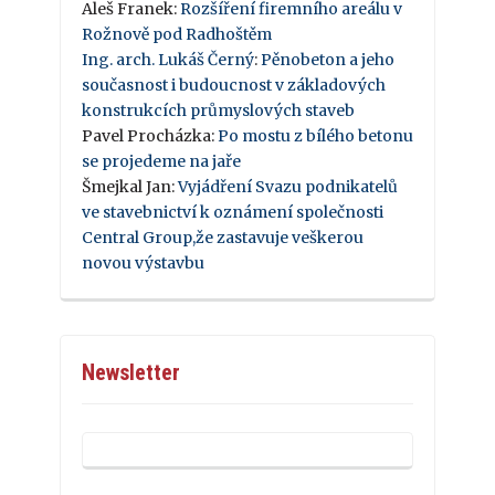
Aleš Franek
:
Rozšíření firemního areálu v
Rožnově pod Radhoštěm
Ing. arch. Lukáš Černý
:
Pěnobeton a jeho
současnost i budoucnost v základových
konstrukcích průmyslových staveb
Pavel Procházka
:
Po mostu z bílého betonu
se projedeme na jaře
Šmejkal Jan
:
Vyjádření Svazu podnikatelů
ve stavebnictví k oznámení společnosti
Central Group,že zastavuje veškerou
novou výstavbu
Newsletter