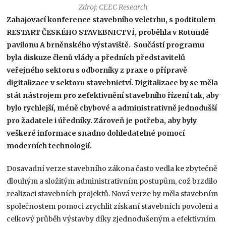
Zdroj: CEEC Research
Zahajovací konference stavebního veletrhu, s podtitulem
RESTART ČESKÉHO STAVEBNICTVÍ, proběhla v Rotundě
pavilonu A brněnského výstaviště. Součástí programu
byla diskuze členů vlády a předních představitelů
veřejného sektoru s odborníky z praxe o přípravě
digitalizace v sektoru stavebnictví. Digitalizace by se měla
stát nástrojem pro zefektivnění stavebního řízení tak, aby
bylo rychlejší, méně chybové a administrativně jednodušší
pro žadatele i úředníky. Zároveň je potřeba, aby byly
veškeré informace snadno dohledatelné pomocí
moderních technologií.
Dosavadní verze stavebního zákona často vedla ke zbytečně
dlouhým a složitým administrativním postupům, což brzdilo
realizaci stavebních projektů. Nová verze by měla stavebním
společnostem pomoci zrychlit získaní stavebních povoleni a
celkový průběh výstavby díky zjednodušeným a efektivním