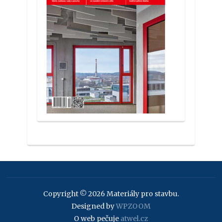
Copyright © 2026 Materiály pro stavbu.
Designed by
WPZOOM
O web pečuje
atwel.cz