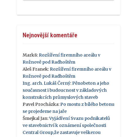
Nejnovější komentáře
Mark8
:
Rozšíření firemního areálu v
Rožnově pod Radhoštěm
Aleš Franek
:
Rozšíření firemního areálu v
Rožnově pod Radhoštěm
Ing. arch. Lukáš Černý
:
Pěnobeton a jeho
současnost i budoucnost v základových
konstrukcích průmyslových staveb
Pavel Procházka
:
Po mostu z bílého betonu
se projedeme na jaře
Šmejkal Jan
:
Vyjádření Svazu podnikatelů
ve stavebnictví k oznámení společnosti
Central Group,že zastavuje veškerou