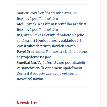
Mark8
:
Rozšíření firemního areálu v
Rožnově pod Radhoštěm
Aleš Franek
:
Rozšíření firemního areálu v
Rožnově pod Radhoštěm
Ing. arch. Lukáš Černý
:
Pěnobeton a jeho
současnost i budoucnost v základových
konstrukcích průmyslových staveb
Pavel Procházka
:
Po mostu z bílého betonu
se projedeme na jaře
Šmejkal Jan
:
Vyjádření Svazu podnikatelů
ve stavebnictví k oznámení společnosti
Central Group,že zastavuje veškerou
novou výstavbu
Newsletter