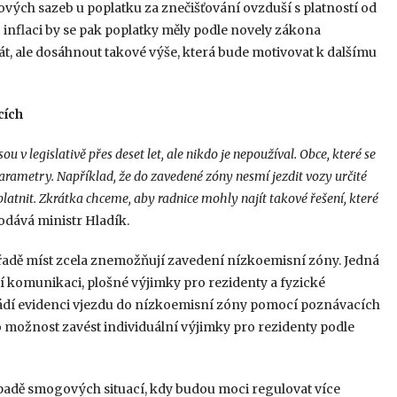
ových sazeb u poplatku za znečišťování ovzduší s platností od
O inflaci by se pak poplatky měly podle novely zákona
t, ale dosáhnout takové výše, která bude motivovat k dalšímu
cích
v legislativě přes deset let, ale nikdo je nepoužíval. Obce, které se
arametry. Například, že do zavedené zóny nesmí jezdit vozy určité
latnit. Zkrátka chceme, aby radnice mohly najít takové řešení, které
dává ministr Hladík.
 řadě míst zcela znemožňují zavedení nízkoemisní zóny. Jedná
ní komunikaci, plošné výjimky pro rezidenty a fyzické
ádí evidenci vjezdu do nízkoemisní zóny pomocí poznávacích
ko možnost zavést individuální výjimky pro rezidenty podle
padě smogových situací, kdy budou moci regulovat více