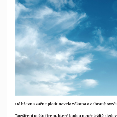
Od března začne platit novela zákona o ochraně ovzduší
Rozšíření počtu firem, které budou nepřetržitě sledov