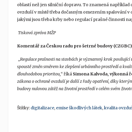
oblastí než jen silniční dopravu. To znamená například 
ovzduší v místě třeba dočasným omezením spalování v o
jakými jsou třeba krby nebo regulací prašné činnosti např
Tisková zpráva MŽP
Komentář za Českou radu pro šetrné budovy (CZGBC)
„
Regulace prašnosti na stavbách je významný krok posilující u
spoustě změn směrem ke zlepšení urbánního prostředí a kvality
dlouhodobou prioritou,
“ říká
Simona Kalvoda, výkonná ře
zákona o ochraně ovzduší je další z řady opatření, díky který
budovy nulovou zátěž na životní prostředí v celém svém život
Štítky:
digitalizace
,
emise škodlivých látek
,
kvalita ovzdu