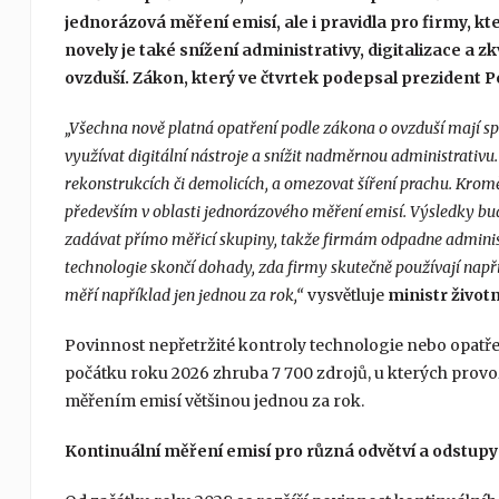
jednorázová měření emisí, ale i pravidla pro firmy, kt
novely je také snížení administrativy, digitalizace a
ovzduší. Zákon, který ve čtvrtek podepsal prezident Pe
„Všechna nově platná opatření podle zákona o ovzduší mají spol
využívat digitální nástroje a snížit nadměrnou administrativ
rekonstrukcích či demolicích, a omezovat šíření prachu. Krom
především v oblasti jednorázového měření emisí. Výsledky bud
zadávat přímo měřicí skupiny, takže firmám odpadne administr
technologie skončí dohady, zda firmy skutečně používají napřík
měří například jen jednou za rok,“
vysvětluje
ministr život
Povinnost nepřetržité kontroly technologie nebo opatře
počátku roku 2026 zhruba 7 700 zdrojů, u kterých prov
měřením emisí většinou jednou za rok.
Kontinuální měření emisí pro různá odvětví a odstupy 