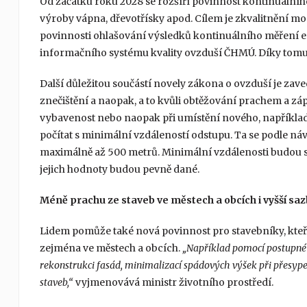
Od začátku roku 2028 se rozšíří povinnost kontinuálního
výroby vápna, dřevotřísky apod. Cílem je zkvalitnění m
povinnosti ohlašování výsledků kontinuálního měření e
informačního systému kvality ovzduší ČHMÚ. Díky tomu
Další důležitou součástí novely zákona o ovzduší je za
znečištění a naopak, a to kvůli obtěžování prachem a z
vybavenost nebo naopak při umístění nového, napříkla
počítat s minimální vzdáleností odstupu. Ta se podle n
maximálně až 500 metrů. Minimální vzdálenosti budou s
jejich hodnoty budou pevně dané.
Méně prachu ze staveb ve městech a obcích i vyšší saz
Lidem pomůže také nová povinnost pro stavebníky, kte
zejména ve městech a obcích.
„Například pomocí postupné 
rekonstrukci fasád, minimalizací spádových výšek při přesy
staveb,“
vyjmenovává ministr životního prostředí.