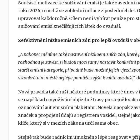
Součástí motivace ke snižování emisí je také zavedení n
roku 2026, u nichž se zohlední inflace z posledních let. 
upravovat každoročně. Cílem není vybírat peníze pro stá
snižování emisí znečišťujících látek do ovzduší.
Zefektivnění nízkoemisních zón pro lepší ovzduší v ob
„A nakonec měníme také nastavení nízkoemisních zón, které jsou 
rozhodnou je zavést, si budou moci samy nastavit konkrétní p
starší emisní kategorie, případně bude možné jejich vjezd zpop
v konkrétním městě nejlépe pomůže zvýšit kvalitu ovzduší,“
do
Nová pravidla také ruší některé podmínky, které dnes v
se například o využívání objízdné trasy po stejně kvalit
označování aut emisními plaketami. Novela naopak zav
značek a propojení údajů s registrem vozidel, stejně ja
klíče, který si v mezích zákona určí sama obec.
Stejně tak bude radnicím umožněno lépe reagovat v pří