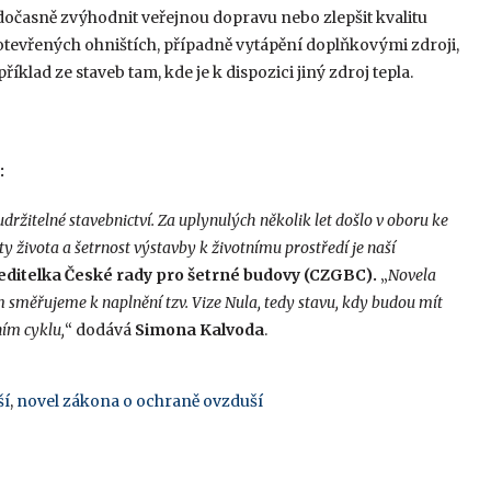
dočasně zvýhodnit veřejnou dopravu nebo zlepšit kvalitu
tevřených ohništích, případně vytápění doplňkovými zdroji,
íklad ze staveb tam, kde je k dispozici jiný zdroj tepla.
:
držitelné stavebnictví. Za uplynulých několik let došlo v oboru ke
 života a šetrnost výstavby k životnímu prostředí je naší
ditelka České rady pro šetrné budovy (CZGBC).
„
Novela
m směřujeme k naplnění tzv. Vize Nula, tedy stavu, kdy budou mít
ním cyklu,
“ dodává
Simona Kalvoda
.
ší
,
novel zákona o ochraně ovzduší