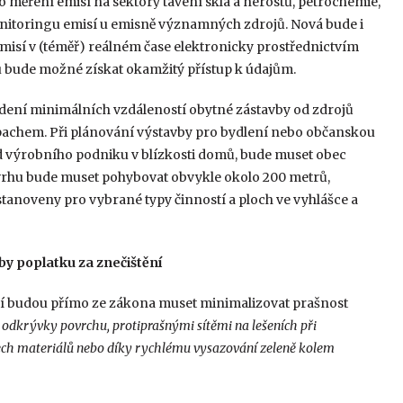
 měření emisí na sektory tavení skla a nerostů, petrochemie,
onitoringu emisí u emisně významných zdrojů. Nová bude i
misí v (téměř) reálném čase elektronicky prostřednictvím
 bude možné získat okamžitý přístup k údajům.
vedení minimálních vzdáleností obytné zástavby od zdrojů
ápachem. Při plánování výstavby pro bydlení nebo občanskou
d výrobního podniku v blízkosti domů, bude muset obec
ávrhu bude muset pohybovat obvykle okolo 200 metrů,
tanoveny pro vybrané typy činností a ploch ve vyhlášce a
by poplatku za znečištění
ří budou přímo ze zákona muset minimalizovat prašnost
odkrývky povrchu, protiprašnými sítěmi na lešeních při
pech materiálů nebo díky rychlému vysazování zeleně kolem