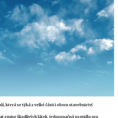
, která se týká z velké části i oboru stavebnictví
at emise škodlivých látek, jednoznačná pravidla pro