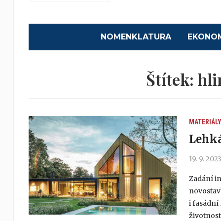
NOMENKLATURA
EKONO
Štítek:
hli
MATERIÁL
Lehká
19. 9. 202
Zadání in
novostav
i fasádn
životnos