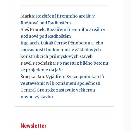
Mark8
:
Rozšíření firemního areálu v
Rožnově pod Radhoštěm
Aleš Franek
:
Rozšíření firemního areálu v
Rožnově pod Radhoštěm
Ing. arch. Lukáš Černý
:
Pěnobeton a jeho
současnost i budoucnost v základových
konstrukcích průmyslových staveb
Pavel Procházka
:
Po mostu z bílého betonu
se projedeme na jaře
Šmejkal Jan
:
Vyjádření Svazu podnikatelů
ve stavebnictví k oznámení společnosti
Central Group,že zastavuje veškerou
novou výstavbu
Newsletter