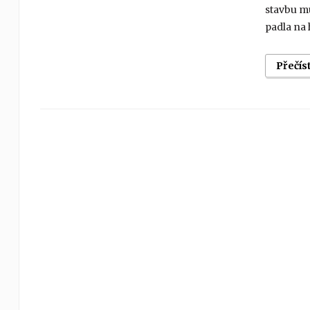
stavbu mu
padla na 
Přečís