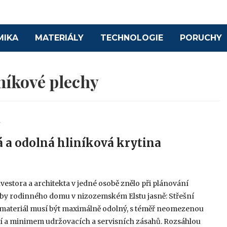
MIKA
MATERIÁLY
TECHNOLOGIE
PORUCHY
níkové plechy
Y
 a odolná hliníková krytina
3
vestora a architekta v jedné osobě znělo při plánování
by rodinného domu v nizozemském Elstu jasně: Střešní
í materiál musí být maximálně odolný, s téměř neomezenou
tí a minimem udržovacích a servisních zásahů. Rozsáhlou