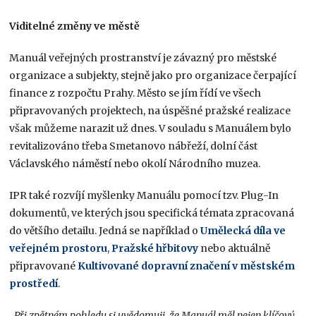
Viditelné změny ve městě
Manuál veřejných prostranství je závazný pro městské
organizace a subjekty, stejně jako pro organizace čerpající
finance z rozpočtu Prahy. Město se jím řídí ve všech
připravovaných projektech, na úspěšné pražské realizace
však můžeme narazit už dnes. V souladu s Manuálem bylo
revitalizováno třeba Smetanovo nábřeží, dolní část
Václavského náměstí nebo okolí Národního muzea.
IPR také rozvíjí myšlenky Manuálu pomocí tzv. Plug-In
dokumentů, ve kterých jsou specifická témata zpracovaná
do většího detailu. Jedná se například o
Uměleck
á díla ve
veřejném prostoru
,
Pražské hřbitovy
nebo aktuálně
připravované
Kultivované dopravní značení v městském
prostředí
.
„
Při zpětném pohledu si uvědomuji, že Manuál měl nejen klíčový