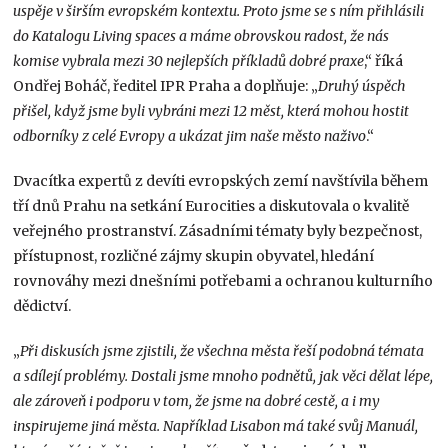
uspěje v širším evropském kontextu. Proto jsme se s ním přihlásili
do Katalogu Living spaces a máme obrovskou radost, že nás
komise vybrala mezi 30 nejlepších příkladů dobré praxe
,“ říká
Ondřej Boháč, ředitel IPR Praha a doplňuje: „
Druhý úspěch
přišel, když jsme byli vybráni mezi 12 měst, která mohou hostit
odborníky z celé Evropy a ukázat jim naše město naživo
.“
Dvacítka expertů z devíti evropských zemí navštívila během
tří dnů Prahu na setkání Eurocities a diskutovala o kvalitě
veřejného prostranství. Zásadními tématy byly bezpečnost,
přístupnost, rozličné zájmy skupin obyvatel, hledání
rovnováhy mezi dnešními potřebami a ochranou kulturního
dědictví.
„
Při diskusích jsme zjistili, že všechna města řeší podobná témata
a sdílejí problémy. Dostali jsme mnoho podnětů, jak věci dělat lépe,
ale zároveň i podporu v tom, že jsme na dobré cestě, a i my
inspirujeme jiná města. Například Lisabon má také svůj Manuál,