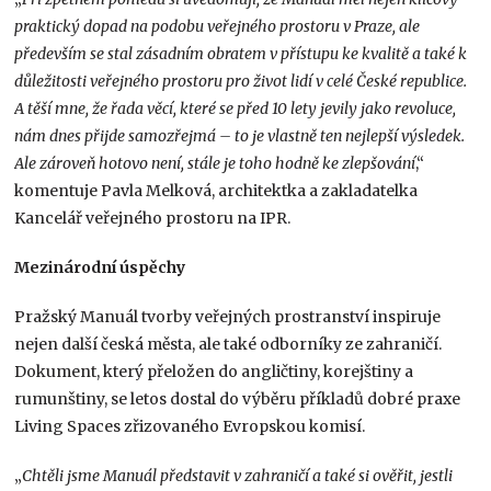
praktický dopad na podobu veřejného prostoru v Praze, ale
především se stal zásadním obratem v přístupu ke kvalitě a také k
důležitosti veřejného prostoru pro život lidí v celé České republice.
A těší mne, že řada věcí, které se před 10 lety jevily jako revoluce,
nám dnes přijde samozřejmá – to je vlastně ten nejlepší výsledek.
Ale zároveň hotovo není, stále je toho hodně ke zlepšování
,“
komentuje Pavla Melková, architektka a zakladatelka
Kancelář veřejného prostoru na IPR.
Mezinárodní úspěchy
Pražský Manuál tvorby veřejných prostranství inspiruje
nejen další česká města, ale také odborníky ze zahraničí.
Dokument, který přeložen do angličtiny, korejštiny a
rumunštiny, se letos dostal do výběru příkladů dobré praxe
Living Spaces zřizovaného Evropskou komisí.
„
Chtěli jsme Manuál představit v zahraničí a také si ověřit, jestli