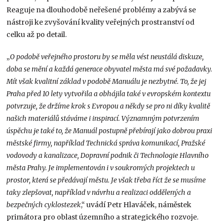
Reaguje na dlouhodobě neřešené problémy a zabývá se
nástroji ke zvyšování kvality veřejných prostranství od
celku až po detail.
„
O podobě veřejného prostoru by se měla vést neustálá diskuze,
doba se mění a každá generace obyvatel města má své požadavky.
Mít však kvalitní základ v podobě Manuálu je nezbytné. To, že jej
Praha před 10 lety vytvořila a obhájila také v evropském kontextu
potvrzuje, že držíme krok s Evropou a někdy se pro ni díky kvalitě
našich materiálů stáváme i inspirací. Významným potvrzením
úspěchu je také to, že Manuál postupně přebírají jako dobrou praxi
městské firmy, například Technická správa komunikací, Pražské
vodovody a kanalizace, Dopravní podnik či Technologie Hlavního
města Prahy. Je implementován i v soukromých projektech u
prostor, která se předávají městu. Je však třeba říct že se musíme
taky zlepšovat, například v návrhu a realizaci oddělených a
bezpečných cyklostezek
,“ uvádí Petr Hlaváček, náměstek
primátora pro oblast územního a strategického rozvoje.