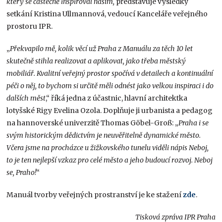
který se částečně inspiroval naším,
představuje výsledky
setkání Kristina Ullmannová, vedoucí Kanceláře veřejného
prostoru IPR.
„
Překvapilo mě, kolik věcí už Praha z Manuálu za těch 10 let
skutečně stihla realizovat a aplikovat, jako třeba městský
mobiliář. Kvalitní veřejný prostor spočívá v detailech a kontinuální
péči o něj, to bychom si určitě měli odnést jako velkou inspiraci i do
dalších měst
,“ říká jedna z účastnic, hlavní architektka
lotyšské Rigy Evelina Ozola. Doplňuje ji urbanista a pedagog
na hannoverské univerzitě Thomas Göbel-Groß: „
Praha i se
svým historickým dědictvím je neuvěřitelně dynamické město.
Včera jsme na procházce u žižkovského tunelu viděli nápis Neboj,
to je ten nejlepší vzkaz pro celé město a jeho budoucí rozvoj. Neboj
se, Praho!
“
Manuál tvorby veřejných prostranství je ke stažení
zde
.
Tisková zpráva IPR Praha