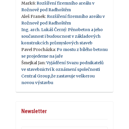
Mark8
:
Rozšíření firemního areálu v
Rožnově pod Radhoštěm
Aleš Franek
:
Rozšíření firemního areálu v
Rožnově pod Radhoštěm
Ing. arch. Lukáš Černý
:
Pěnobeton a jeho
současnost i budoucnost v základových
konstrukcích průmyslových staveb
Pavel Procházka
:
Po mostu z bílého betonu
se projedeme na jaře
Šmejkal Jan
:
Vyjádření Svazu podnikatelů
ve stavebnictví k oznámení společnosti
Central Group,že zastavuje veškerou
novou výstavbu
Newsletter