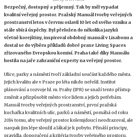
Bezpečný, dostupný a příjemný. Tak by měl vypadat
kvalitní veřejný prostor. Pražský Manuál tvorby veřejných
prostranství letos v červnu oslavil 10 let od svého vzniku a
stále sbírá úspěchy. Byl přeložen do několika jazyků
včetně korejštiny, inspiroval obdobný manuál v Lisabonu a
dostal se do výběru příkladů dobré praxe Living Spaces
zřizovaného Evropskou komisí. Praha také díky Manuálu
hostila na jaře zahraniční experty na veřejný prostor.
Ulice, parky a náměstí tvoří základní součást každého města.
Jejich kvalitu ale v Praze po léta nikdo neřešil. Institut
plánování a rozvoje hl. m. Prahy (IPR) se snaží tento přístup
změnit a přizpůsobit město více lidem a jejich potřebám.
Manuál tvorby veřejných prostranství, první pražská
kuchařka kvalitních ulic, parků a náměstí, pomáhá od roku
2014 tomu, aby veřejný prostor kolemjdoucí neodrazoval, ale
naopak jim lépe sloužil a lákal je k pobytu. Přináší principy,
pravidla, doporučení a kritéria tvorby veřejného prostoru.