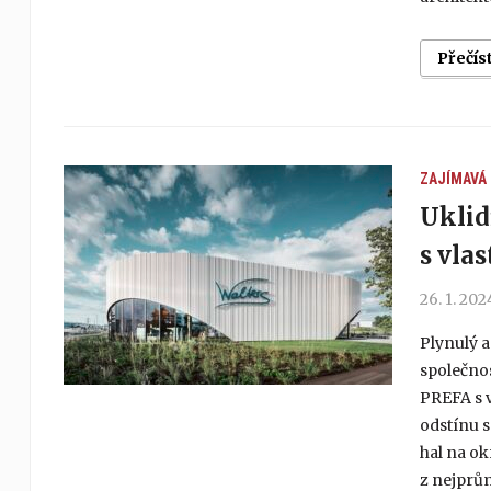
Přečís
ZAJÍMAVÁ
Uklid
s vla
26. 1. 202
Plynulý 
společno
PREFA s v
odstínu 
hal na ok
z nejprům