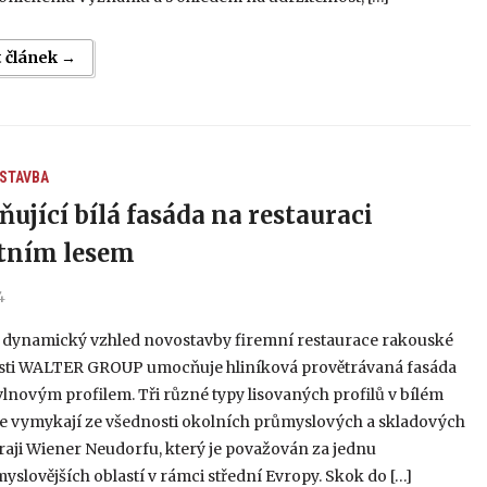
t článek →
 STAVBA
ňující bílá fasáda na restauraci
stním lesem
4
a dynamický vzhled novostavby firemní restaurace rakouské
sti WALTER GROUP umocňuje hliníková provětrávaná fasáda
lnovým profilem. Tři různé typy lisovaných profilů v bílém
se vymykají ze všednosti okolních průmyslových a skladových
raji Wiener Neudorfu, který je považován za jednu
yslovějších oblastí v rámci střední Evropy. Skok do […]