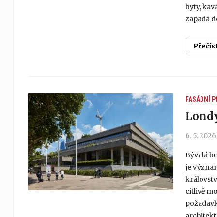
byty, ka
zapadá do
Přečís
FASÁDNÍ P
Londý
6. 5. 2026
Bývalá bu
je význa
královstv
citlivě 
požadavků
architek