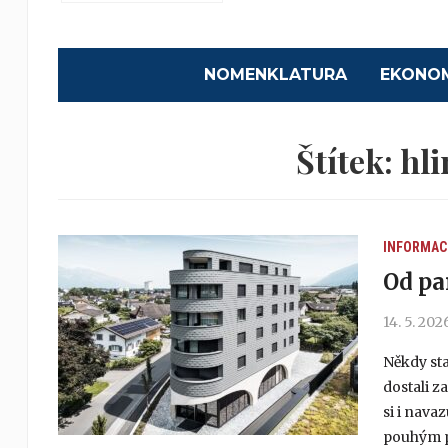
NOMENKLATURA
EKONO
Štítek:
hli
INFORMAC
Od pa
14. 5. 202
Někdy sta
dostali z
si i nava
pouhým pa