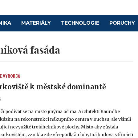
MIKA
MATERIÁLY
TECHNOLOGIE
PORUCHY
níková fasáda
E VÝROBCŮ
rkoviště k městské dominantě
6
čí podívat se na místo jinýma očima. Architekti Kaundbe
akázku na rekonstrukci nákupního centra v Buchsu, ale všimli
zující nevyužité trojúhelníkové plochy. Místo aby zůstala
rkovištěm, vznikla zde vícepodlažní obytná budova s třinácti