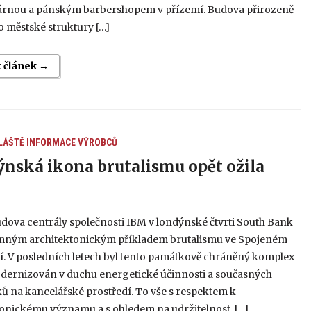
várnou a pánským barbershopem v přízemí. Budova přirozeně
 městské struktury […]
t článek →
LÁŠTĚ
INFORMACE VÝROBCŮ
nská ikona brutalismu opět ožila
dova centrály společnosti IBM v londýnské čtvrti South Bank
mným architektonickým příkladem brutalismu ve Spojeném
í. V posledních letech byl tento památkově chráněný komplex
modernizován v duchu energetické účinnosti a současných
 na kancelářské prostředí. To vše s respektem k
tonickému významu a s ohledem na udržitelnost, […]