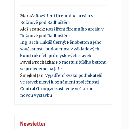
Mark8
:
Rozšíření firemního areálu v
Rožnově pod Radhoštěm
Aleš Franek
:
Rozšíření firemního areálu v
Rožnově pod Radhoštěm
Ing. arch. Lukáš Černý
:
Pěnobeton a jeho
současnost i budoucnost v základových
konstrukcích průmyslových staveb
Pavel Procházka
:
Po mostu z bílého betonu
se projedeme na jaře
Šmejkal Jan
:
Vyjádření Svazu podnikatelů
ve stavebnictví k oznámení společnosti
Central Group,že zastavuje veškerou
novou výstavbu
Newsletter