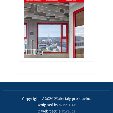
Copyright © 2026 Materiály pro stavbu.
Designed by
WPZOOM
O web pečuje
atwel.cz