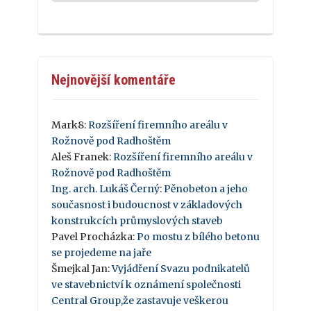
Nejnovější komentáře
Mark8
:
Rozšíření firemního areálu v
Rožnově pod Radhoštěm
Aleš Franek
:
Rozšíření firemního areálu v
Rožnově pod Radhoštěm
Ing. arch. Lukáš Černý
:
Pěnobeton a jeho
současnost i budoucnost v základových
konstrukcích průmyslových staveb
Pavel Procházka
:
Po mostu z bílého betonu
se projedeme na jaře
Šmejkal Jan
:
Vyjádření Svazu podnikatelů
ve stavebnictví k oznámení společnosti
Central Group,že zastavuje veškerou