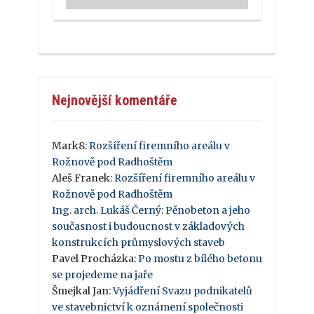
Nejnovější komentáře
Mark8
:
Rozšíření firemního areálu v
Rožnově pod Radhoštěm
Aleš Franek
:
Rozšíření firemního areálu v
Rožnově pod Radhoštěm
Ing. arch. Lukáš Černý
:
Pěnobeton a jeho
současnost i budoucnost v základových
konstrukcích průmyslových staveb
Pavel Procházka
:
Po mostu z bílého betonu
se projedeme na jaře
Šmejkal Jan
:
Vyjádření Svazu podnikatelů
ve stavebnictví k oznámení společnosti