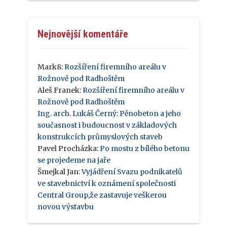
Nejnovější komentáře
Mark8
:
Rozšíření firemního areálu v
Rožnově pod Radhoštěm
Aleš Franek
:
Rozšíření firemního areálu v
Rožnově pod Radhoštěm
Ing. arch. Lukáš Černý
:
Pěnobeton a jeho
současnost i budoucnost v základových
konstrukcích průmyslových staveb
Pavel Procházka
:
Po mostu z bílého betonu
se projedeme na jaře
Šmejkal Jan
:
Vyjádření Svazu podnikatelů
ve stavebnictví k oznámení společnosti
Central Group,že zastavuje veškerou
novou výstavbu