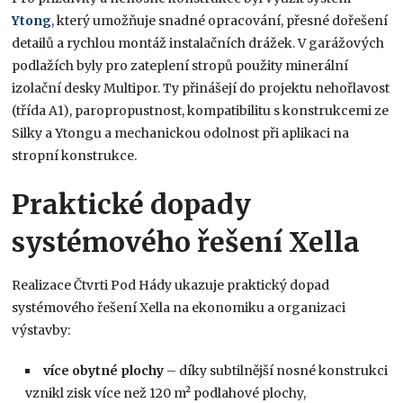
Ytong
, který umožňuje snadné opracování, přesné dořešení
detailů a rychlou montáž instalačních drážek. V garážových
podlažích byly pro zateplení stropů použity minerální
izolační desky Multipor. Ty přinášejí do projektu nehořlavost
(třída A1), paropropustnost, kompatibilitu s konstrukcemi ze
Silky a Ytongu a mechanickou odolnost při aplikaci na
stropní konstrukce.
Praktické dopady
systémového řešení Xella
Realizace Čtvrti Pod Hády ukazuje praktický dopad
systémového řešení Xella na ekonomiku a organizaci
výstavby:
více obytné plochy
– díky subtilnější nosné konstrukci
vznikl zisk více než 120 m² podlahové plochy,