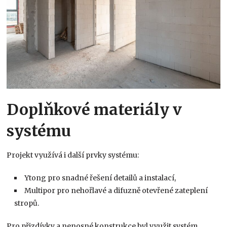
Doplňkové materiály v
systému
Projekt využívá i další prvky systému:
Ytong pro snadné řešení detailů a instalací,
Multipor pro nehořlavé a difuzně otevřené zateplení
stropů.
Pro přizdívky a nenosné konstrukce byl využit systém