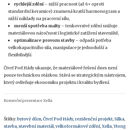
rychlejší zdění
– nižší pracnost (až 6× oproti
standardní keramice) znamená kratší harmonogram a
nižší náklady na pracovní sílu,
menší spotřeba malty
– tenkovrstvé zdění snižuje
materiálovou náročnost i logistické zatížení staveniště,
optimalizace provozu stavby
– odpadá potřeba
velkokapacitního sila, manipulace je jednodušší a
flexibilnější.
Čtvrť Pod Hády ukazuje, že materiálové řešení dnes není
pouze technickou otázkou. Stává se strategickým nástrojem,
který ovlivňuje ekonomiku projektu i kvalitu bydlení.
Komerční prezentace Xella
Štítky:
bytový dům
,
Čtvrť Pod Hády
,
rezidenční projekt
,
Silka
,
stavba
,
stavební materiál
,
velkoformátové zdění
,
Xella
,
Ytong