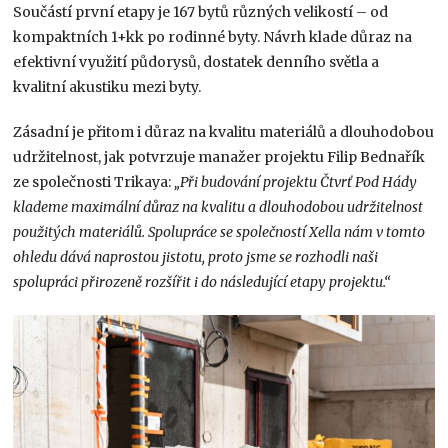
Součástí první etapy je 167 bytů různých velikostí – od
kompaktních 1+kk po rodinné byty. Návrh klade důraz na
efektivní využití půdorysů, dostatek denního světla a
kvalitní akustiku mezi byty.
Zásadní je přitom i důraz na kvalitu materiálů a dlouhodobou
udržitelnost, jak potvrzuje manažer projektu Filip Bednařík
ze společnosti Trikaya:
„Při budování projektu Čtvrť Pod Hády
klademe maximální důraz na kvalitu a dlouhodobou udržitelnost
použitých materiálů. Spolupráce se společností Xella nám v tomto
ohledu dává naprostou jistotu, proto jsme se rozhodli naši
spolupráci přirozeně rozšířit i do následující etapy projektu.“