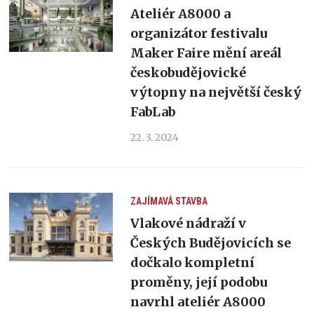
Ateliér A8000 a
organizátor festivalu
Maker Faire mění areál
českobudějovické
výtopny na největší český
FabLab
22. 3. 2024
ZAJÍMAVÁ STAVBA
Vlakové nádraží v
Českých Budějovicích se
dočkalo kompletní
proměny, její podobu
navrhl ateliér A8000