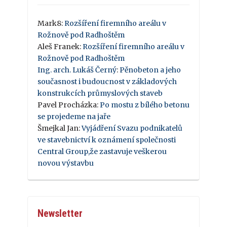
Mark8
:
Rozšíření firemního areálu v
Rožnově pod Radhoštěm
Aleš Franek
:
Rozšíření firemního areálu v
Rožnově pod Radhoštěm
Ing. arch. Lukáš Černý
:
Pěnobeton a jeho
současnost i budoucnost v základových
konstrukcích průmyslových staveb
Pavel Procházka
:
Po mostu z bílého betonu
se projedeme na jaře
Šmejkal Jan
:
Vyjádření Svazu podnikatelů
ve stavebnictví k oznámení společnosti
Central Group,že zastavuje veškerou
novou výstavbu
Newsletter