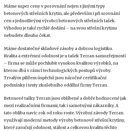
Máme super ceny v porovnání nejen s jinými typy
betonových střešních krytin, ale především i při srovnání
cen s jednotlivými výrobci betonových střešních tašek.
Výhodou je také rychlé dodání – na svou střešní krytinu
nebudete dlouho čekat.
Máme dostatečné skladové zásoby a dobrou logistiku.
Kvalita a extrémní odolnost je u tašek Terran samozřejmostí
– firma se může pochlubit vysokou kvalitou výrobků, na
kterou dbá v rámci technologických postupů výroby.
Trvalým pilířem úspěchů jsou náročné certifikační
podmínky i testy zkušebního oddělní firmy Terran.
Betonové tašky Terran jsou oblíbené a dobře hodnocené jak
mezi realizačními firmami, tak i samotnými zákazníky. A
tato obliba navíc rok od roku roste. Výrobní závody Terran
využívají moderní metody výroby betonové střešní krytiny,
které zaručují odolnost, stálost a celkovou kvalitu těchto