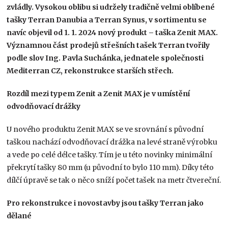
zvládly. Vysokou oblibu si udržely tradičně velmi oblíbené
tašky Terran Danubia a Terran Synus, v sortimentu se
navíc objevil od 1. 1. 2024 nový produkt – taška Zenit MAX.
Významnou část prodejů střešních tašek Terran tvořily
podle slov Ing. Pavla Suchánka, jednatele společnosti
Mediterran CZ, rekonstrukce starších střech.
Rozdíl mezi typem Zenit a Zenit MAX je v umístění
odvodňovací drážky
U nového produktu Zenit MAX se ve srovnání s původní
taškou nachází odvodňovací drážka na levé straně výrobku
a vede po celé délce tašky. Tím je u této novinky minimální
překrytí tašky 80 mm (u původní to bylo 110 mm). Díky této
dílčí úpravě se tak o něco sníží počet tašek na metr čtvereční.
Pro rekonstrukce i novostavby jsou tašky Terran jako
dělané