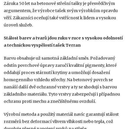
Záruka 50 let na betonové střešní tašky je přesvědčivým
argumentem, že výrobce tašek svým výrobkům opravdu
věří. Zákazníci oceňují také vstřícnost k lidem a vysokou
úroveň služeb.
Stálost barev a tvarů jdou ruku v ruce s vysokou odolností
a technickou vyspělostí tašek Terran
Barvu obsahuje už samotná základní směs. Požadovaný
odstín povrchové úpravy zaručí kvalitní pigmenty, které
oddalují proces stárnutí krytiny a umožňují dosažení
homogenního vzhledu střechy. Na betonový povrch se
nanáší další dvě ochranné vrstvy a ty se shodují s barvou
základního materiálu. Tyto vrstvy zabezpečují i případnou
ochranu proti mechu a znečištěnému ovzduší.
Výrobní metoda a použitý materiál navíc garantují stálost
rozměrů bez deformací vlivem vlhkosti nebo tepla, což
dovoluje přesné napojení prvků na střeše.