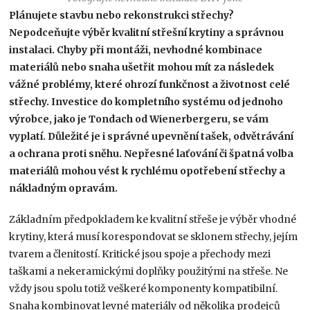
Plánujete stavbu nebo rekonstrukci střechy?
Nepodceňujte výběr kvalitní střešní krytiny a správnou
instalaci. Chyby při montáži, nevhodné kombinace
materiálů nebo snaha ušetřit mohou mít za následek
vážné problémy, které ohrozí funkčnost a životnost celé
střechy. Investice do kompletního systému od jednoho
výrobce, jako je Tondach od Wienerbergeru, se vám
vyplatí. Důležité je i správné upevnění tašek, odvětrávání
a ochrana proti sněhu. Nepřesné laťování či špatná volba
materiálů mohou vést k rychlému opotřebení střechy a
nákladným opravám.
Základním předpokladem ke kvalitní střeše je výběr vhodné
krytiny, která musí korespondovat se sklonem střechy, jejím
tvarem a členitostí. Kritické jsou spoje a přechody mezi
taškami a nekeramickými doplňky použitými na střeše. Ne
vždy jsou spolu totiž veškeré komponenty kompatibilní.
Snaha kombinovat levné materiály od několika prodejců