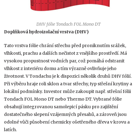
DHV fólie Tondach FOL Mono DT
Doplňková hydroizolační vrstva (DHV)
Tato vrstva fólie chrání střechu před proniknutím srážek,
vlhkosti, prachu a dalších nečistot z vnějšího prostředí. Má
vysokou propustnost vodních par, což pomáhá odstranit
vlhkost z interiéru domu a tím výrazně ovlivňuje jeho
životnost. V Tondachu je k dispozici několik druhů DHV fólií.
Při výběru hraje roli sklon a tvar střechy, typ střešní krytiny a
lokální podmínky. Investor může zakoupit např. střešní fólii
Tondach FOL Mono DT nebo Thermo DT. Vybrané fólie
obsahují integrovanou samolepicí pásku pro zajištění
dostatečného slepení vzájemných přesahů, a zároveň jsou
odolné vůči působení chemicky ošetřeného dřeva v krovu a
latích.