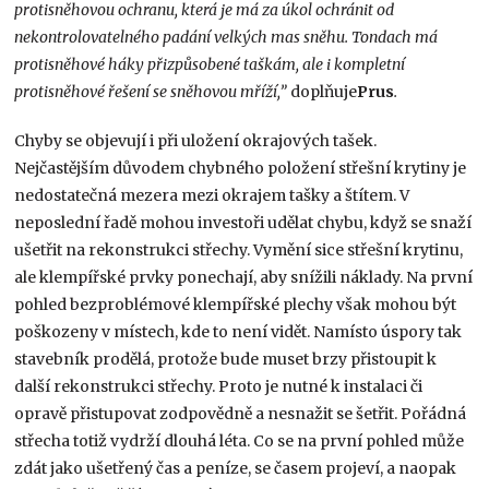
protisněhovou ochranu, která je má za úkol ochránit od
nekontrolovatelného padání velkých mas sněhu. Tondach má
protisněhové háky přizpůsobené taškám, ale i kompletní
protisněhové řešení se sněhovou mříží,”
doplňuje
Prus
.
Chyby se objevují i při uložení okrajových tašek.
Nejčastějším důvodem chybného položení střešní krytiny je
nedostatečná mezera mezi okrajem tašky a štítem. V
neposlední řadě mohou investoři udělat chybu, když se snaží
ušetřit na rekonstrukci střechy. Vymění sice střešní krytinu,
ale klempířské prvky ponechají, aby snížili náklady. Na první
pohled bezproblémové klempířské plechy však mohou být
poškozeny v místech, kde to není vidět. Namísto úspory tak
stavebník prodělá, protože bude muset brzy přistoupit k
další rekonstrukci střechy. Proto je nutné k instalaci či
opravě přistupovat zodpovědně a nesnažit se šetřit. Pořádná
střecha totiž vydrží dlouhá léta. Co se na první pohled může
zdát jako ušetřený čas a peníze, se časem projeví, a naopak