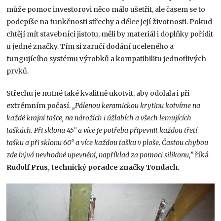
může pomoc investorovi něco málo ušetřit, ale časem se to
podepíše na funkčnosti střechy a délce její životnosti. Pokud
chtějí mít stavebníci jistotu, měli by materiál i doplňky pořídit
u jedné značky. Tím si zaručí dodání uceleného a
fungujícího systému výrobků a kompatibilitu jednotlivých
prvků.
Střechu je nutné také kvalitně ukotvit, aby odolala i při
extrémním počasí.
„Pálenou keramickou krytinu kotvíme na
každé krajní tašce, na nárožích i úžlabích a všech lemujících
taškách. Při sklonu 45° a více je potřeba připevnit každou třetí
tašku a při sklonu 60° a více každou tašku v ploše. Častou chybou
zde bývá nevhodné upevnění, například za pomoci silikonu,”
říká
Rudolf Prus, technický poradce značky Tondach.