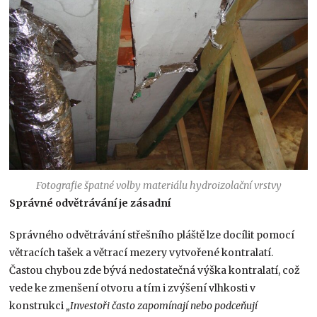
Fotografie špatné volby materiálu hydroizolační vrstvy
Správné odvětrávání je zásadní
Správného odvětrávání střešního pláště lze docílit pomocí
větracích tašek a větrací mezery vytvořené kontralatí.
Častou chybou zde bývá nedostatečná výška kontralatí, což
vede ke zmenšení otvoru a tím i zvýšení vlhkosti v
konstrukci
„Investoři často zapomínají nebo podceňují