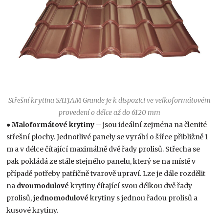
Střešní krytina SATJAM Grande je k dispozici ve velkoformátovém
provedení o délce až do 6120 mm
●
Maloformátové krytiny
– jsou ideální zejména na členité
střešní plochy. Jednotlivé panely se vyrábí o šířce přibližně 1
m a v délce čítající maximálně dvě řady prolisů. Střecha se
pak pokládá ze stále stejného panelu, který se na místě v
případě potřeby patřičně tvarově upraví. Lze je dále rozdělit
na
dvoumodulové
krytiny čítající svou délkou dvě řady
prolisů,
jednomodulové
krytiny s jednou řadou prolisů a
kusové krytiny.