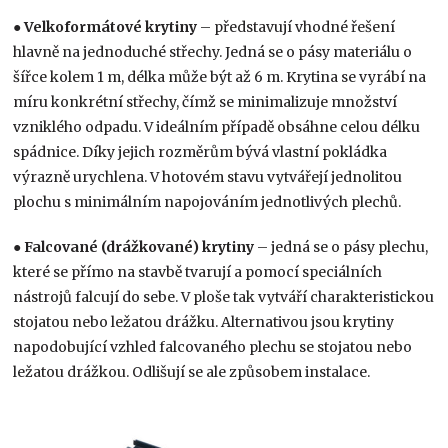
●
Velkoformátové krytiny
– představují vhodné řešení
hlavně na jednoduché střechy. Jedná se o pásy materiálu o
šířce kolem 1 m, délka může být až 6 m. Krytina se vyrábí na
míru konkrétní střechy, čímž se minimalizuje množství
vzniklého odpadu. V ideálním případě obsáhne celou délku
spádnice. Díky jejich rozměrům bývá vlastní pokládka
výrazně urychlena. V hotovém stavu vytvářejí jednolitou
plochu s minimálním napojováním jednotlivých plechů.
●
Falcované (drážkované) krytiny
– jedná se o pásy plechu,
které se přímo na stavbě tvarují a pomocí speciálních
nástrojů falcují do sebe. V ploše tak vytváří charakteristickou
stojatou nebo ležatou drážku. Alternativou jsou krytiny
napodobující vzhled falcovaného plechu se stojatou nebo
ležatou drážkou. Odlišují se ale způsobem instalace.