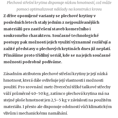
Plechová střešní krytina disponuje nízkou hmotností, což může
pomoci optimalizovat náklady na konstrukci krovu
Z dříve opomíjené varianty se plechové krytiny v
posledních letech staly jedním z nejpoužívanějších
materiálů pro zastřešení staveb komerčního i
soukromého charakteru. Současné technologické
postupy pak možnosti jejich využití významně rozšiřují a
zažité představy o plechových krytinách dnes již neplatí.
Přinášíme proto třídílný seriál, kde se na jejich současné
možnosti podrobně podíváme.
Zásadním atributem plechové střešní krytiny je její nízká
hmotnost, která dále ovlivňuje její vlastnosti i možnosti
použití. Pro srovnání: metr čtvereční těžké taškové střechy
váží průměrně 40–50 kg, zatímco plechová krytina má na
stejné ploše hmotnost jen 2,5–5 kg v závislosti na použitém
materiálu. I přesto ale disponuje odolností vůči klimatickým
vlivům i mechanickému namáhání.