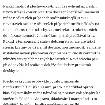
Nízká hmotnost plechové krytiny může ovlivnit už vlastní
návrh střešní konstrukce. Pro dosažení patřičné únosnosti
může v některých případech stačit subtilnější krov. U
novostaveb tak lze v některých případech snížit náklady na
nosnou konstrukci střechy. V rámci rekonstrukcí starších
domů zase nemusí být nutné kompletně předělávat krov.
Pokud je ten současný stále v dobrém stavu, ale pro těžké
střešní krytiny by už neměl dostatečnou únosnost, je možné
instalovat novou plechovou krytinu bez nutnosti kompletní
výměny stávajících nosných konstrukcí. Nová střecha pak
při odpovídající realizaci dokáže sloužit bez problémů
desítky let.
Plechová krytina se obvykle vyrábí z materiálu
nepřesahující tloušťkou 1 mm, proto je například oproti
klasickým taškám méně náročná na prostor, což přispívá ke
snížení nákladů na dopravu, skladování i manipulaci. O to
důležitější je ovšem kvalita použitých materiálů.