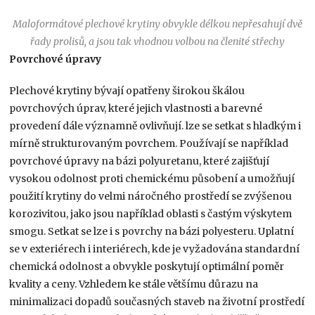
Maloformátové plechové krytiny obvykle délkou nepřesahují dvě
řady prolisů, a jsou tak vhodnou volbou na členité střechy
Povrchové úpravy
Plechové krytiny bývají opatřeny širokou škálou
povrchových úprav, které jejich vlastnosti a barevné
provedení dále významně ovlivňují. lze se setkat s hladkým i
mírně strukturovaným povrchem. Používají se například
povrchové úpravy na bázi polyuretanu, které zajišťují
vysokou odolnost proti chemickému působení a umožňují
použití krytiny do velmi náročného prostředí se zvýšenou
korozivitou, jako jsou například oblasti s častým výskytem
smogu. Setkat se lze i s povrchy na bázi polyesteru. Uplatní
se v exteriérech i interiérech, kde je vyžadována standardní
chemická odolnost a obvykle poskytují optimální poměr
kvality a ceny. Vzhledem ke stále většímu důrazu na
minimalizaci dopadů současných staveb na životní prostředí