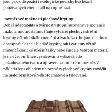
jsou pak k dispozici i ekologické povrchy bez běžně
používaných chemikálií na ropné bázi.
Rozměrové možnosti plechové krytiny
Dobrá adaptabilita a tvárnost vstupní suroviny ve spojení s
nízkou hmotností umožňuje vytvářet plechové střešní
krytiny v široké škále rozměrů a tvarů. Na trhu jsou tak dnes
dostupné jak zcela hladké krytiny, tak i varianty věrně
imitující klasické střešní tašky nebo šindele. Vstupní materiál
je na výrobní lince vyválcován a vylisován do
požadovaného tvaru a upraven na konkrétní rozměr. V
základu lze s ohledem na rozměry plechové krytiny rozdělit
na maloformátové, velkoformátové a falcované.