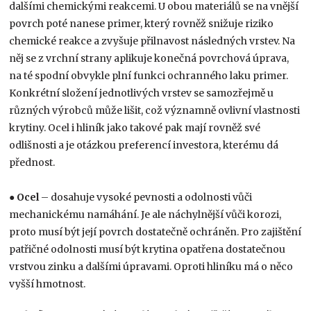
dalšími chemickými reakcemi. U obou materiálů se na vnější
povrch poté nanese primer, který rovněž snižuje riziko
chemické reakce a zvyšuje přilnavost následných vrstev. Na
něj se z vrchní strany aplikuje konečná povrchová úprava,
na té spodní obvykle plní funkci ochranného laku primer.
Konkrétní složení jednotlivých vrstev se samozřejmě u
různých výrobců může lišit, což významně ovlivní vlastnosti
krytiny. Ocel i hliník jako takové pak mají rovněž své
odlišnosti a je otázkou preferencí investora, kterému dá
přednost.
●
Ocel
– dosahuje vysoké pevnosti a odolnosti vůči
mechanickému namáhání. Je ale náchylnější vůči korozi,
proto musí být její povrch dostatečně ochráněn. Pro zajištění
patřičné odolnosti musí být krytina opatřena dostatečnou
vrstvou zinku a dalšími úpravami. Oproti hliníku má o něco
vyšší hmotnost.