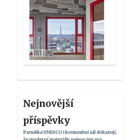
Nejnovější
příspěvky
Památka UNESCO i komunitní sál dokazují,
že moderní materiály nejsou jen pro