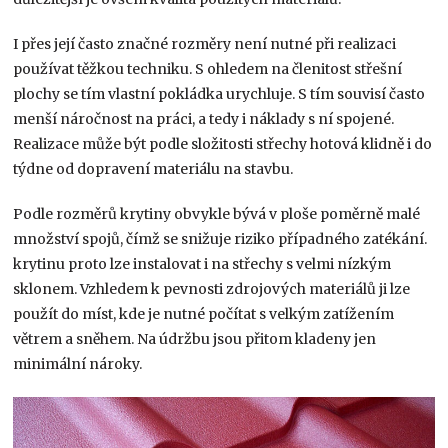
I přes její často značné rozměry není nutné při realizaci
používat těžkou techniku. S ohledem na členitost střešní
plochy se tím vlastní pokládka urychluje. S tím souvisí často
menší náročnost na práci, a tedy i náklady s ní spojené.
Realizace může být podle složitosti střechy hotová klidně i do
týdne od dopravení materiálu na stavbu.
Podle rozměrů krytiny obvykle bývá v ploše poměrně malé
množství spojů, čímž se snižuje riziko případného zatékání.
krytinu proto lze instalovat i na střechy s velmi nízkým
sklonem. Vzhledem k pevnosti zdrojových materiálů ji lze
použít do míst, kde je nutné počítat s velkým zatížením
větrem a sněhem. Na údržbu jsou přitom kladeny jen
minimální nároky.