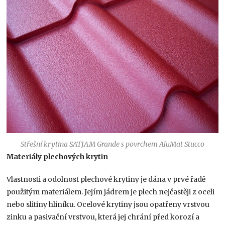
S
třešní krytina SATJAM Grande s povrchem AluMat Stucco
Materiály plechových krytin
Vlastnosti a odolnost plechové krytiny je dána v prvé řadě
použitým materiálem. Jejím jádrem je plech nejčastěji z oceli
nebo slitiny hliníku. Ocelové krytiny jsou opatřeny vrstvou
zinku a pasivační vrstvou, která jej chrání před korozí a