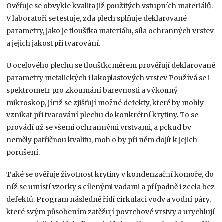
Ověřuje se obvykle kvalita již použitých vstupních materiálů.
V laboratoři se testuje, zda plech splňuje deklarované
parametry, jako je tloušťka materiálu, síla ochranných vrstev
a jejich jakost při tvarování.
U ocelového plechu se tloušťkoměrem prověřují deklarované
parametry metalických i lakoplastových vrstev. Používá se i
spektrometr pro zkoumání barevnosti a výkonný
mikroskop, jímž se zjišťují možné defekty, které by mohly
vznikat při tvarování plechu do konkrétní krytiny. To se
provádí už se všemi ochrannými vrstvami, a pokud by
neměly patřičnou kvalitu, mohlo by při něm dojít k jejich
porušení.
Také se ověřuje životnost krytiny v kondenzační komoře, do
níž se umístí vzorky s cílenými vadami a případně i zcela bez
defektů. Program následně řídí cirkulaci vody a vodní páry,
které svým působením zatěžují povrchové vrstvy a urychlují