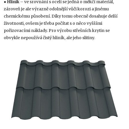
●
Hliník
– ve srovnání s ocelí se jedná o měkčí materiál,
zároveň je ale výrazně odolnější vůči korozi a jinému
chemickému působení. Díky tomu obecně dosahuje delší
životnosti, ovšem je třeba počítat s o něco vyššími
pořizovacími náklady. Pro výrobu střešních krytin se
obvykle nepoužívá čistý hliník, ale jeho slitiny.