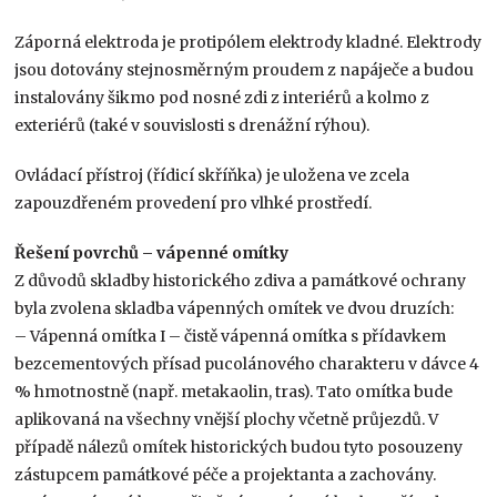
Záporná elektroda je protipólem elektrody kladné. Elektrody
jsou dotovány stejnosměrným proudem z napáječe a budou
instalovány šikmo pod nosné zdi z interiérů a kolmo z
exteriérů (také v souvislosti s drenážní rýhou).
Ovládací přístroj (řídicí skříňka) je uložena ve zcela
zapouzdřeném provedení pro vlhké prostředí.
Řešení povrchů – vápenné omítky
Z důvodů skladby historického zdiva a památkové ochrany
byla zvolena skladba vápenných omítek ve dvou druzích:
– Vápenná omítka I – čistě vápenná omítka s přídavkem
bezcementových přísad pucolánového charakteru v dávce 4
% hmotnostně (např. metakaolin, tras). Tato omítka bude
aplikovaná na všechny vnější plochy včetně průjezdů. V
případě nálezů omítek historických budou tyto posouzeny
zástupcem památkové péče a projektanta a zachovány.