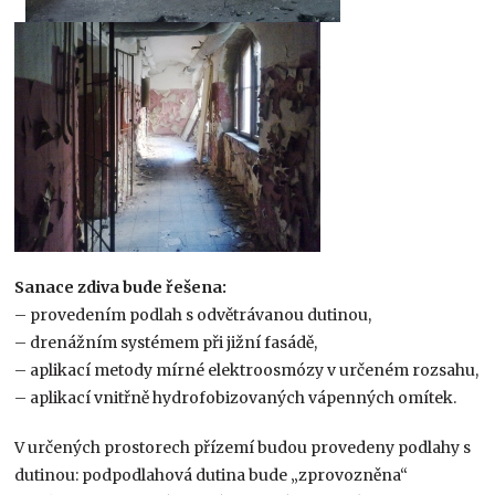
Sanace zdiva bude řešena:
– provedením podlah s odvětrávanou dutinou,
– drenážním systémem při jižní fasádě,
– aplikací metody mírné elektroosmózy v určeném rozsahu,
– aplikací vnitřně hydrofobizovaných vápenných omítek.
V určených prostorech přízemí budou provedeny podlahy s
dutinou: podpodlahová dutina bude „zprovozněna“