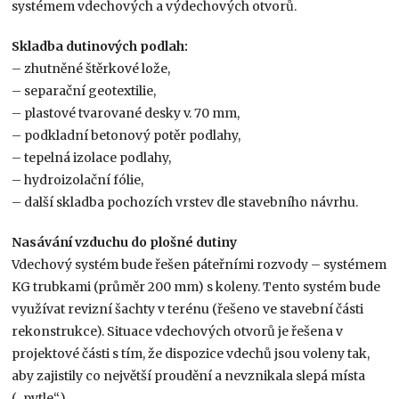
systémem vdechových a výdechových otvorů.
Skladba dutinových podlah:
– zhutněné štěrkové lože,
– separační geotextilie,
– plastové tvarované desky v. 70 mm,
– podkladní betonový potěr podlahy,
– tepelná izolace podlahy,
– hydroizolační fólie,
– další skladba pochozích vrstev dle stavebního návrhu.
Nasávání vzduchu do plošné dutiny
Vdechový systém bude řešen páteřními rozvody – systémem
KG trubkami (průměr 200 mm) s koleny. Tento systém bude
využívat revizní šachty v terénu (řešeno ve stavební části
rekonstrukce). Situace vdechových otvorů je řešena v
projektové části s tím, že dispozice vdechů jsou voleny tak,
aby zajistily co největší proudění a nevznikala slepá místa
(„pytle“).