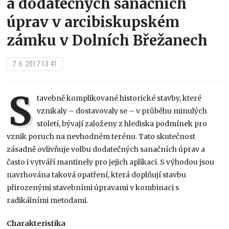
a dodatečných sanačních
úprav v arcibiskupském
zámku v Dolních Břežanech
7. 6. 2017 13:41
S
tavebně komplikované historické stavby, které
vznikaly – dostavovaly se – v průběhu minulých
století, bývají založeny z hlediska podmínek pro
vznik poruch na nevhodném terénu. Tato skutečnost
zásadně ovlivňuje volbu dodatečných sanačních úprav a
často i vytváří mantinely pro jejich aplikaci. S výhodou jsou
navrhována taková opatření, která doplňují stavbu
přirozenými stavebními úpravami v kombinaci s
radikálními metodami.
Charakteristika