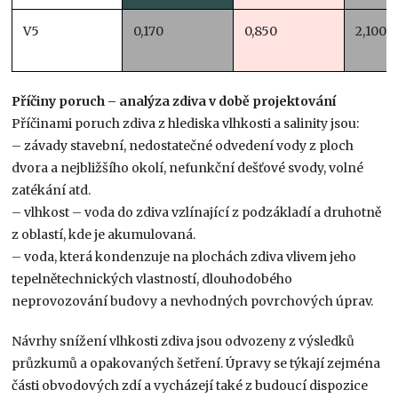
V5
0,170
0,850
2,100
Příčiny poruch – analýza zdiva v době projektování
Příčinami poruch zdiva z hlediska vlhkosti a salinity jsou:
– závady stavební, nedostatečné odvedení vody z ploch
dvora a nejbližšího okolí, nefunkční dešťové svody, volné
zatékání atd.
– vlhkost – voda do zdiva vzlínající z podzákladí a druhotně
z oblastí, kde je akumulovaná.
– voda, která kondenzuje na plochách zdiva vlivem jeho
tepelnětechnických vlastností, dlouhodobého
neprovozování budovy a nevhodných povrchových úprav.
Návrhy snížení vlhkosti zdiva jsou odvozeny z výsledků
průzkumů a opakovaných šetření. Úpravy se týkají zejména
části obvodových zdí a vycházejí také z budoucí dispozice