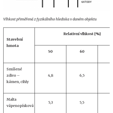
Vlhkost přiměřená z fyzikálního hlediska v daném objektu
Relativní vlhkost [%]
Stavební
hmota
50
60
Smíšené
zdivo –
4,8
6,5
6
kámen, cihly
Malta
5,3
5,5
5
vápenopísková