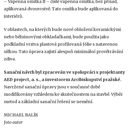
– Vápenná omítka II – čistě vápenná omítka, bez přísad,
aplikovaná dvouvrstvě. Tato omítka bude aplikovaná do
interiérů.
V oblastech, na kterých bude nové obložení keramickými
nebo bělninovými obkladačkami, bude použita jako
podkladní vrstva plastová profilovaná fólie s natavenou
síťkou. Tato úprava zajistí alespoň minimální provětrávání
zdiva.
Sanační návrh byl zpracován ve spolupráci s projektanty
AED project, a. s., a investorem Arcibiskupství pražské.
Navržené sanační úpravy jsou v současné době
modifikovány vzhledem ke skutečnostem na stavbě. Výběr
metod a základní sanační řešení se nemění.
MICHAEL BALÍK
foto autor