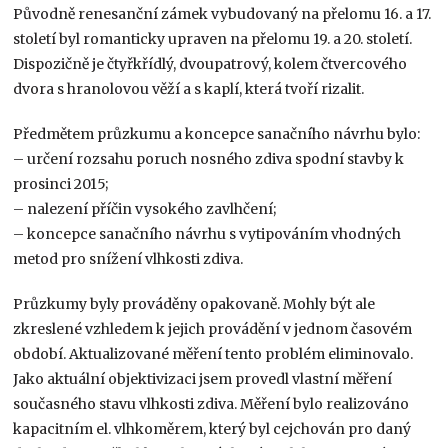
Původně renesanční zámek vybudovaný na přelomu 16. a 17.
století byl romanticky upraven na přelomu 19. a 20. století.
Dispozičně je čtyřkřídlý, dvoupatrový, kolem čtvercového
dvora s hranolovou věží a s kaplí, která tvoří rizalit.
Předmětem průzkumu a koncepce sanačního návrhu bylo:
– určení rozsahu poruch nosného zdiva spodní stavby k
prosinci 2015;
– nalezení příčin vysokého zavlhčení;
– koncepce sanačního návrhu s vytipováním vhodných
metod pro snížení vlhkosti zdiva.
Průzkumy byly prováděny opakovaně. Mohly být ale
zkreslené vzhledem k jejich provádění v jednom časovém
období. Aktualizované měření tento problém eliminovalo.
Jako aktuální objektivizaci jsem provedl vlastní měření
současného stavu vlhkosti zdiva. Měření bylo realizováno
kapacitním el. vlhkoměrem, který byl cejchován pro daný