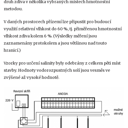
druh zdiva v několika vybraných místech hmotnostní
metodou.
V daných prostorech přízemí lze připustit pro budoucí
využití relativní vlhkost do 60 %, tj. přiměřenou hmotnostní
vlhkost zdiva kolem 6 %. (Výsledky měření jsou
zaznamenány protokolem a jsou většinou nad touto
hranicí.)
Vzorky pro určení salinity byly odebrány z celkem pěti míst
stavby. Hodnoty vodorozpustných solí jsou vesměs ve
zvýšené až vysoké hodnotě.