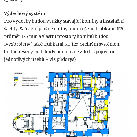
Výdechový systém
Pro výdechy budou využity stávající komíny a instalační
šachty. Zaústění plošné dutiny bude řešeno trubkami KG
průměr 125 mm a vlastní prostory komínů budou
„vyzbrojeny“ také trubkami KG 125. Stejným systémem
budou řešeny podchody pod nosné zdi (tj. spojování
jednotlivých úseků – viz půdorys).