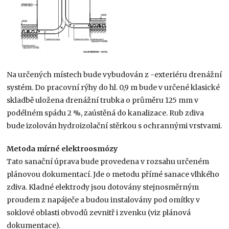
Na určených místech bude vybudován z -exteriéru drenážní
systém. Do pracovní rýhy do hl. 0,9 m bude v určené klasické
skladbě uložena drenážní trubka o průměru 125 mm v
podélném spádu 2 %, zaústěná do kanalizace. Rub zdiva
bude izolován hydroizolační stěrkou s ochrannými vrstvami.
Metoda mírné elektroosmózy
Tato sanační úprava bude provedena v rozsahu určeném
plánovou dokumentací. Jde o metodu přímé sanace vlhkého
zdiva. Kladné elektrody jsou dotovány stejnosměrným
proudem z napáječe a budou instalovány pod omítky v
soklové oblasti obvodů zevnitř i zvenku (viz plánová
dokumentace).