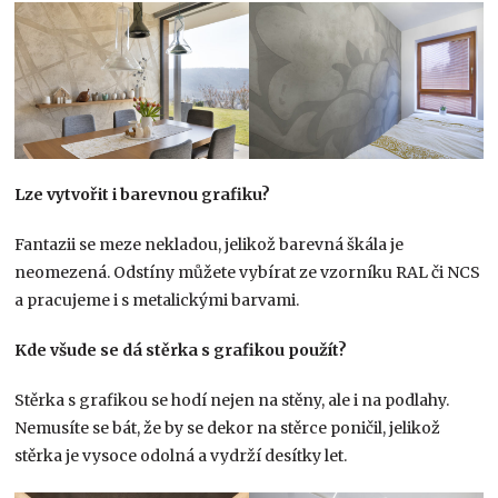
Lze vytvořit i barevnou grafiku?
Fantazii se meze nekladou, jelikož barevná škála je
neomezená. Odstíny můžete vybírat ze vzorníku RAL či NCS
a pracujeme i s metalickými barvami.
Kde všude se dá stěrka s grafikou použít?
Stěrka s grafikou se hodí nejen na stěny, ale i na podlahy.
Nemusíte se bát, že by se dekor na stěrce poničil, jelikož
stěrka je vysoce odolná a vydrží desítky let.