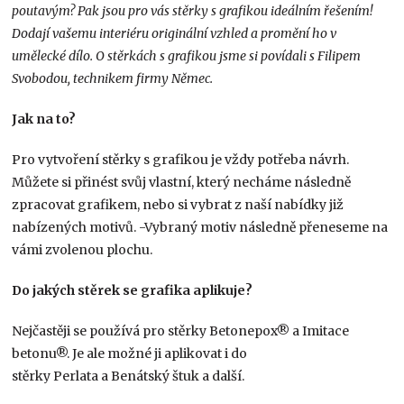
poutavým? Pak jsou pro vás stěrky s grafikou ideálním řešením!
Dodají vašemu interiéru originální vzhled a promění ho v
umělecké dílo. O stěrkách s grafikou jsme si povídali s Filipem
Svobodou, technikem firmy Němec.
Jak na to?
Pro vytvoření stěrky s grafikou je vždy potřeba návrh.
Můžete si přinést svůj vlastní, který necháme následně
zpracovat grafikem, nebo si vybrat z naší nabídky již
nabízených motivů. -Vybraný motiv následně přeneseme na
vámi zvolenou plochu.
Do jakých stěrek se grafika aplikuje?
Nejčastěji se používá pro stěrky Betonepox® a Imitace
betonu®. Je ale možné ji aplikovat i do
stěrky Perlata a Benátský štuk a další.