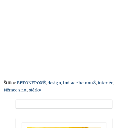
Štítky:
BETONEPOX®
,
design
,
Imitace betonu®
,
interiér
,
Němec s.r.o.
,
stěrky