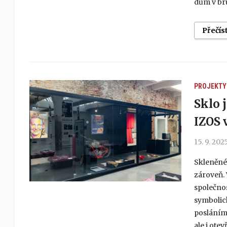
dům v bru
Přečís
PROJEKTY
Sklo 
IZOS 
15. 9. 202
Skleněné 
zároveň. 
společnos
symbolic
posláním
ale i otev