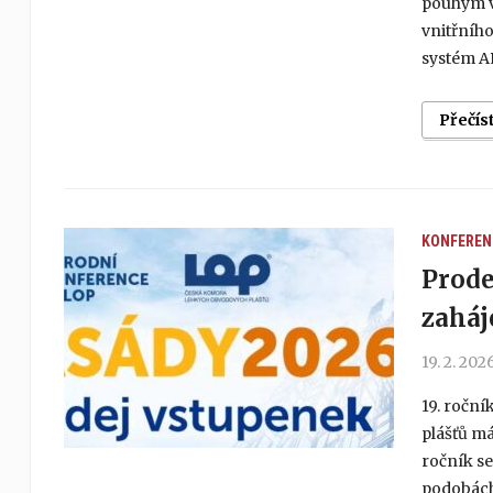
pouhým v
vnitřního
systém A
Přečís
KONFEREN
Prode
zaháj
19. 2. 202
19. ročn
plášťů má
ročník s
podobách