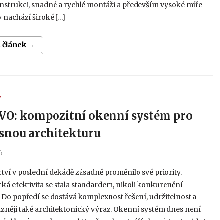
nstrukci, snadné a rychlé montáži a především vysoké míře
ty nachází široké […]
t článek →
Y
O: kompozitní okenní systém pro
snou architekturu
6
tví v poslední dekádě zásadně proměnilo své priority.
ká efektivita se stala standardem, nikoli konkurenční
Do popředí se dostává komplexnost řešení, udržitelnost a
azněji také architektonický výraz. Okenní systém dnes není