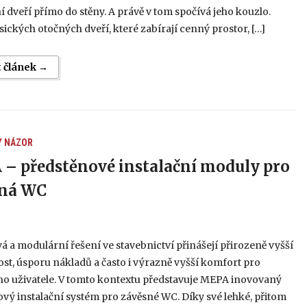
 dveří přímo do stěny. A právě v tom spočívá jeho kouzlo.
sických otočných dveří, které zabírají cenný prostor, […]
t článek →
Y
NÁZOR
– předstěnové instalační moduly pro
sná WC
 a modulární řešení ve stavebnictví přinášejí přirozeně vyšší
ost, úsporu nákladů a často i výrazně vyšší komfort pro
o uživatele. V tomto kontextu představuje MEPA inovovaný
vý instalační systém pro závěsné WC. Díky své lehké, přitom