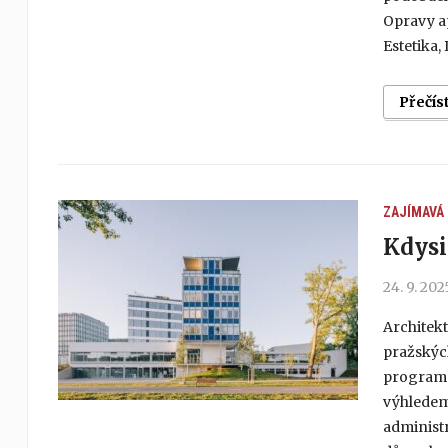
Opravy ap
Estetika,
Přečís
ZAJÍMAVÁ
Kdysi
24. 9. 202
Architekt
pražskýc
program i
výhledem 
administr