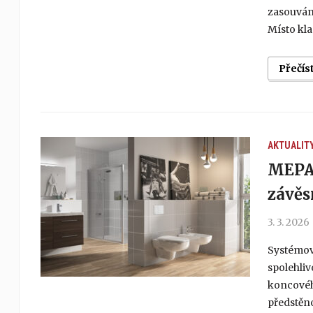
zasouvání
Místo kla
Přečís
AKTUALIT
MEPA 
závě
3. 3. 2026
Systémová
spolehliv
koncovéh
předstěno