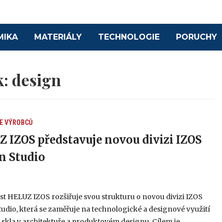
MIKA
MATERIÁLY
TECHNOLOGIE
PORUCHY
k:
design
E VÝROBCŮ
 IZOS představuje novou divizi IZOS
n Studio
t HELUZ IZOS rozšiřuje svou strukturu o novou divizi IZOS
udio, která se zaměřuje na technologické a designové využití
skla v architektuře a produktovém designu. Cílem je