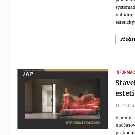
systemati
nabídnou
estetický
Přečís
INFORMAC
Stave
estet
11. 3. 202
V moderní
nadčasový
praktično