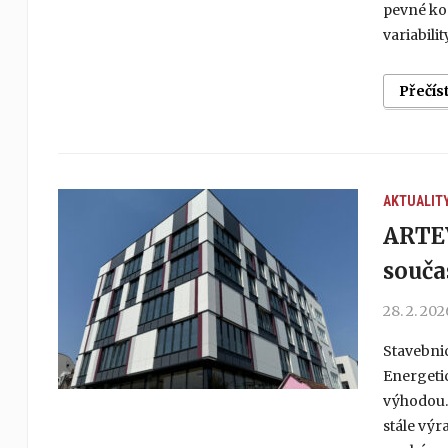
pevné ko
variabili
Přečís
AKTUALIT
ARTEV
souča
28. 2. 202
Stavebnic
Energetic
výhodou. 
stále výr