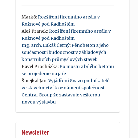
Mark8
:
Rozšíření firemního areálu v
Rožnově pod Radhoštěm
Aleš Franek
:
Rozšíření firemního areálu v
Rožnově pod Radhoštěm
Ing. arch. Lukáš Černý
:
Pěnobeton a jeho
současnost i budoucnost v základových
konstrukcích průmyslových staveb
Pavel Procházka
:
Po mostu z bílého betonu
se projedeme na jaře
Šmejkal Jan
:
Vyjádření Svazu podnikatelů
ve stavebnictví k oznámení společnosti
Central Group,že zastavuje veškerou
novou výstavbu
Newsletter