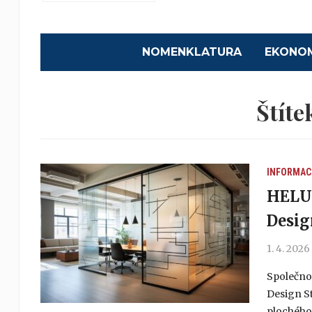
NOMENKLATURA
EKONO
Štíte
INFORMAC
HELUZ
Desig
1. 4. 2026
Společnos
Design St
plochého 