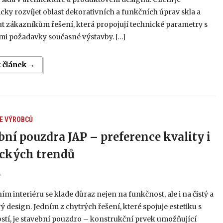
cky rozvíjet oblast dekorativních a funkčních úprav skla a
t zákazníkům řešení, která propojují technické parametry s
mi požadavky současné výstavby. […]
t článek →
E VÝROBCŮ
bní pouzdra JAP – preference kvality i
ických trendů
6
m interiéru se klade důraz nejen na funkčnost, ale i na čistý a
 design. Jedním z chytrých řešení, které spojuje estetiku s
stí, je stavební pouzdro – konstrukční prvek umožňující