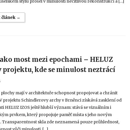
selském stylu prošel v minulosti necitlivou rekonstrukcí a […]
t článek →
jako most mezi epochami – HELUZ
v projektu, kde se minulost neztrácí
5
plochy mají v architektuře schopnost propojovat a chránit
V projektu Schindlerovy archy v Brněnci získává zasklení od
ti HELUZ IZOS ještě hlubší význam: stává se vizuálním i
kým prvkem, který propojuje paměť místa s jeho novým
. Transparentnost skla zde neznamená pouze průhlednost,
řenost vůči minulosti. […]