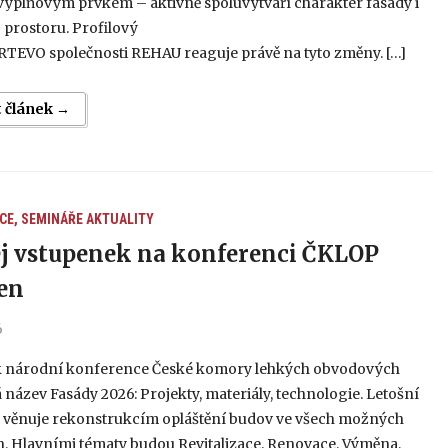
ýplňovým prvkem – aktivně spoluvytváří charakter fasády i
 prostoru. Profilový
RTEVO společnosti REHAU reaguje právě na tyto změny. […]
t článek →
CE, SEMINÁŘE
AKTUALITY
j vstupenek na konferenci ČKLOP
en
6
ík národní konference České komory lehkých obvodových
 název Fasády 2026: Projekty, materiály, technologie. Letošní
e věnuje rekonstrukcím opláštění budov ve všech možných
. Hlavními tématy budou Revitalizace, Renovace, Výměna,