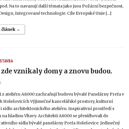
od. Na to navazují další témata jako jsou Požární bezpečnost,
 Design, Integrované technologie. Cíle Evropské Unie […]
t článek →
 STAVBA
 zde vznikaly domy a znovu budou.
5
i z ateliéru A8000 zachraňují budovu bývalé Panelárny Prefa v
h Holešovicích Výjimečné kancelářské prostory, kulturní
 sídlo architektonického ateliéru. Inspirativní prostředí s
na hladinu Vltavy. Architekti A8000 se přestěhovali do
ativního sídla bývalé panelárny Prefa Holešovice. Jedinečný