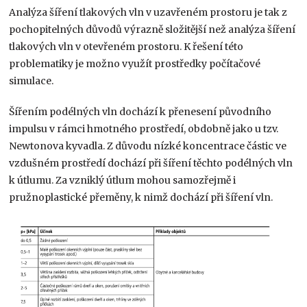
Analýza šíření tlakových vln v uzavřeném prostoru je tak z
pochopitelných důvodů výrazně složitější než analýza šíření
tlakových vln v otevřeném prostoru. K řešení této
problematiky je možno využít prostředky počítačové
simulace.
Šířením podélných vln dochází k přenesení původního
impulsu v rámci hmotného prostředí, obdobně jako u tzv.
Newtonova kyvadla. Z důvodu nízké koncentrace částic ve
vzdušném prostředí dochází při šíření těchto podélných vln
k útlumu. Za vzniklý útlum mohou samozřejmě i
pružnoplastické přeměny, k nimž dochází při šíření vln.