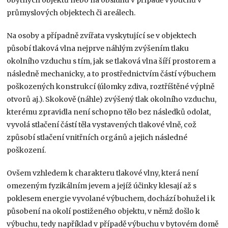
průmyslových objektech či areálech.
Na osoby a případně zvířata vyskytující se v objektech
působí tlaková vlna nejprve náhlým zvýšením tlaku
okolního vzduchu s tím, jak se tlaková vlna šíří prostorem a
následně mechanicky, a to prostřednictvím částí výbuchem
poškozených konstrukcí (úlomky zdiva, roztříštěné výplně
otvorů aj.). Skokově (náhle) zvýšený tlak okolního vzduchu,
kterému zpravidla není schopno tělo bez následků odolat,
vyvolá stlačení částí těla vystavených tlakové vlně, což
způsobí stlačení vnitřních orgánů a jejich následné
poškození.
Ovšem vzhledem k charakteru tlakové vlny, která není
omezeným fyzikálním jevem a jejíž účinky klesají až s
poklesem energie vyvolané výbuchem, dochází bohužel i k
působení na okolí postiženého objektu, v němž došlo k
výbuchu, tedy například v případě výbuchu v bytovém domě