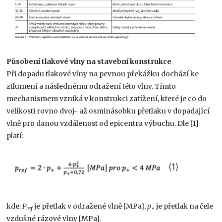
Působení tlakové vlny na stavební konstrukce
Při dopadu tlakové vlny na pevnou překážku dochází ke
ztlumení a následnému odražení této vlny. Tímto
mechanismem vzniká v konstrukci zatížení, které je co do
velikosti rovno dvoj- až osminásobku přetlaku v dopadající
vlně pro danou vzdálenost od epicentra výbuchu. Dle [1]
platí:
kde:
P
je přetlak v odražené vlně [MPa],
p
je přetlak na čele
ref
+
vzdušné rázové vlny [MPa].