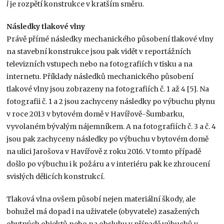
l
je rozpětí konstrukce v kratším směru.
Následky tlakové vlny
Právě přímé následky mechanického působení tlakové vlny
na stavební konstrukce jsou pak vidět v reportážních
televizních vstupech nebo na fotografiích v tisku a na
internetu. Příklady následků mechanického působení
tlakové vlny jsou zobrazeny na fotografiích č. 1 až 4 [5]. Na
fotografii č. 1 a 2 jsou zachyceny následky po výbuchu plynu
v roce 2013 v bytovém domě v Havířově-Šumbarku,
vyvolaném bývalým nájemníkem. A na fotografiích č. 3 a č. 4
jsou pak zachyceny následky po výbuchu v bytovém domě
na ulici Jarošova v Havířově z roku 2016. V tomto případě
došlo po výbuchu i k požáru a v interiéru pak ke zhroucení
svislých dělicích konstrukcí.
Tlaková vlna ovšem působí nejen materiální škody, ale
bohužel má dopad i na uživatele (obyvatele) zasažených
obytných objektů nebo na obsluhu v případě výbuchů v