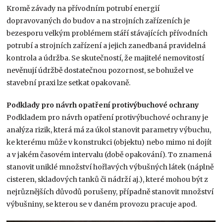
Kromě závady na přívodním potrubí energií
dopravovaných do budov a na strojních zařízeních je
bezesporu velkým problémem stáří stávajících přívodních
potrubí a strojních zařízení a jejich zanedbaná pravidelná
kontrola a údržba. Se skutečností, že majitelé nemovitostí
nevěnují údržbě dostatečnou pozornost, se bohužel ve
stavební praxi lze setkat opakovaně.
Podklady pro návrh opatření protivýbuchové ochrany
Podkladem pro návrh opatření protivýbuchové ochrany je
analýza rizik, která má za úkol stanovit parametry výbuchu,
ke kterému může v konstrukci (objektu) nebo mimo ni dojít
a v jakém časovém intervalu (době opakování). To znamená
stanovit uniklé množství hořlavých výbušných látek (náplně
cisteren, skladových tanků či nádrží aj.), které mohou být z
nejrůznějších důvodů porušeny, případně stanovit množství
výbušniny, se kterou se v daném provozu pracuje apod.