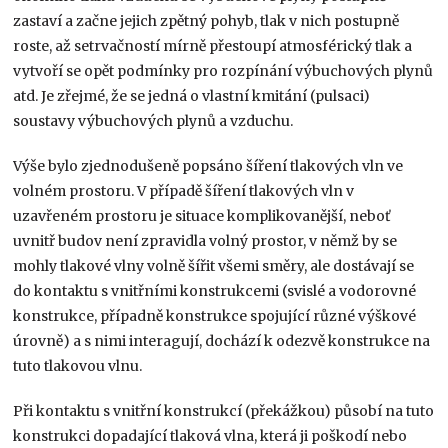
zastaví a začne jejich zpětný pohyb, tlak v nich postupně
roste, až setrvačností mírně přestoupí atmosférický tlak a
vytvoří se opět podmínky pro rozpínání výbuchových plynů
atd. Je zřejmé, že se jedná o vlastní kmitání (pulsaci)
soustavy výbuchových plynů a vzduchu.
Výše bylo zjednodušeně popsáno šíření tlakových vln ve
volném prostoru. V případě šíření tlakových vln v
uzavřeném prostoru je situace komplikovanější, neboť
uvnitř budov není zpravidla volný prostor, v němž by se
mohly tlakové vlny volně šířit všemi směry, ale dostávají se
do kontaktu s vnitřními konstrukcemi (svislé a vodorovné
konstrukce, případně konstrukce spojující různé výškové
úrovně) a s nimi interagují, dochází k odezvě konstrukce na
tuto tlakovou vlnu.
Při kontaktu s vnitřní konstrukcí (překážkou) působí na tuto
konstrukci dopadající tlaková vlna, která ji poškodí nebo