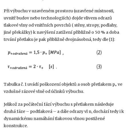
Při výbuchu v uzavřeném prostoru (uzavřené místnosti,
uvnitř budov nebo technologiích) dojde vlivem odrazů
tlakové vlny od vnitřních povrchů ( stěny, stropy, podlahy,
jiné překážky) k navýšení zatížení přibližně o 50 % a doba
trvání přetlaku je pak přibližně dvojnásobná, tedy dle [1]:
Tabulka č. 1 uvádí poškození objektů a osob přetlakem p
ve
+
vzdušné rázové vlně od účinků výbuchu.
Jelikož za počáteční fází výbuchu s přetlakem následuje
druhá fáze – podtlaková – a dále odrazy vl n, dochází tedy i k
dynamickému namáhání tlakovou vlnou postižené
konstrukce.