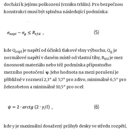
dochází k jejímu poškození (vzniku trhlin). Pro bezpečnou
konstrukci musí být splněna následující podmínka:
kde Q
je napětí od účinků tlakové vlny výbuchu, Q
je
expl
g
normálové napětí v daném místě od vlastní tíhy, R
je mez
tfd
únosnosti materiálu nebo též podmínka přípustného
mezního pootočení
𝛙
. Jeho hodnota na mezi porušení je
přibližně v rozmezí 2,3
°
až 5,7
°
pro zdivo, minimálně 6,5
°
pro
železobeton a minimálně 10,5
°
pro ocel:
kde
y
je maximální dosažený průhyb desky ve středu rozpětí,