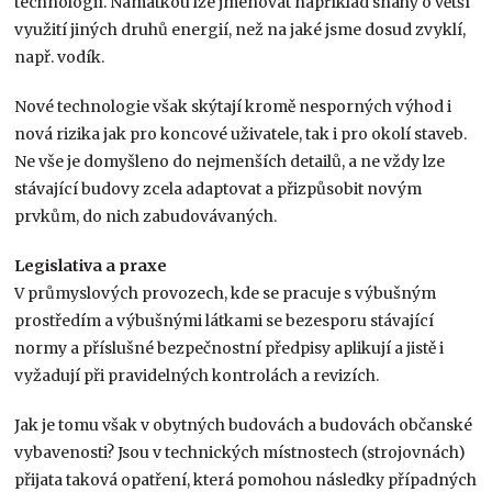
technologií. Namátkou lze jmenovat například snahy o větší
využití jiných druhů energií, než na jaké jsme dosud zvyklí,
např. vodík.
Nové technologie však skýtají kromě nesporných výhod i
nová rizika jak pro koncové uživatele, tak i pro okolí staveb.
Ne vše je domyšleno do nejmenších detailů, a ne vždy lze
stávající budovy zcela adaptovat a přizpůsobit novým
prvkům, do nich zabudovávaných.
Legislativa a praxe
V průmyslových provozech, kde se pracuje s výbušným
prostředím a výbušnými látkami se bezesporu stávající
normy a příslušné bezpečnostní předpisy aplikují a jistě i
vyžadují při pravidelných kontrolách a revizích.
Jak je tomu však v obytných budovách a budovách občanské
vybavenosti? Jsou v technických místnostech (strojovnách)
přijata taková opatření, která pomohou následky případných