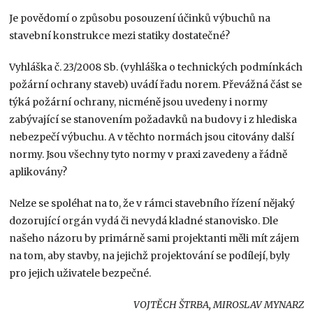
Je povědomí o způsobu posouzení účinků výbuchů na
stavební konstrukce mezi statiky dostatečné?
Vyhláška č. 23/2008 Sb. (vyhláška o technických podmínkách
požární ochrany staveb) uvádí řadu norem. Převážná část se
týká požární ochrany, nicméně jsou uvedeny i normy
zabývající se stanovením požadavků na budovy i z hlediska
nebezpečí výbuchu. A v těchto normách jsou citovány další
normy. Jsou všechny tyto normy v praxi zavedeny a řádně
aplikovány?
Nelze se spoléhat na to, že v rámci stavebního řízení nějaký
dozorující orgán vydá či nevydá kladné stanovisko. Dle
našeho názoru by primárně sami projektanti měli mít zájem
na tom, aby stavby, na jejichž projektování se podílejí, byly
pro jejich uživatele bezpečné.
VOJTĚCH ŠTRBA, MIROSLAV MYNARZ