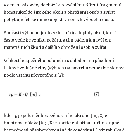
v centru zástavby dochází k rozsáhlému šíření fragmentů
konstrukcí do širokého okolí a ohrožení i osob a zvířat
pohybujících se mimo objekt, v němž k výbuchu došlo.
Součástí výbuchu je obvykle i nárůst teploty okolí, která
často vede ke vzniku požáru, a tím pádem k navýšení
materiálních škod a dalšího ohrožení osob a zvířat.
Velikost bezpečného poloměru s ohledem na působení
tlakové vzdušné vlny (výbuch na povrchu země) lze stanovit
podle vztahu převzatého z [2]:
kde: r
je poloměr bezpečnostního okruhu [m], Q je
b
hmotnost nálože [kg], K je koeficient přípustného stupně
bezpečnosti působení vzdušné tlakové vlny [-], viz tabulka č.