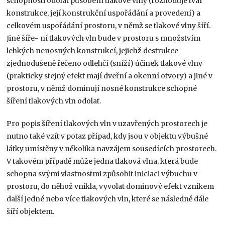
schopnosti odolat působení tlakové vlny (rozhoduje tvar
konstrukce, její konstrukční uspořádání a provedení) a
celkovém uspořádání prostoru, v němž se tlakové vlny šíří.
Jiné šíře- ní tlakových vln bude v prostoru s množstvím
lehkých nenosných konstrukcí, jejichž destrukce
zjednodušeně řečeno odlehčí (sníží) účinek tlakové vlny
(prakticky stejný efekt mají dveřní a okenní otvory) a jiné v
prostoru, v němž dominují nosné konstrukce schopné
šíření tlakových vln odolat.
Pro popis šíření tlakových vln v uzavřených prostorech je
nutno také vzít v potaz případ, kdy jsou v objektu výbušné
látky umístěny v několika navzájem sousedících prostorech.
V takovém případě může jedna tlaková vlna, která bude
schopna svými vlastnostmi způsobit iniciaci výbuchu v
prostoru, do něhož vnikla, vyvolat dominový efekt vznikem
další jedné nebo více tlakových vln, které se následně dále
šíří objektem.