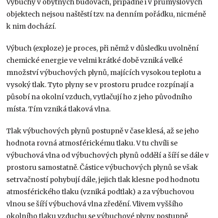
Výbuchy v obytných budovách, případně i v průmyslových
objektech nejsou naštěstí tzv. na denním pořádku, nicméně
k nim dochází.
Výbuch (exploze) je proces, při němž v důsledku uvolnění
chemické energie ve velmi krátké době vzniká velké
množství výbuchových plynů, majících vysokou teplotu a
vysoký tlak. Tyto plyny se v prostoru prudce rozpínají a
působí na okolní vzduch, vytlačují ho z jeho původního
místa. Tím vzniká tlaková vlna.
Tlak výbuchových plynů postupně v čase klesá, až se jeho
hodnota rovná atmosférickému tlaku. V tu chvíli se
výbuchová vlna od výbuchových plynů oddělí a šíří se dále v
prostoru samostatně. Částice výbuchových plynů se však
setrvačností pohybují dále, jejich tlak klesne pod hodnotu
atmosférického tlaku (vzniká podtlak) a za výbuchovou
vlnou se šíří výbuchová vlna zředění. Vlivem vyššího
okolního tlaku vzduchu se výbuchové plyny postupně