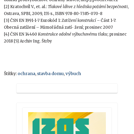
[2] Kratochvíl V., et. al.:
Tlakové láhve z hlediska požární bezpečnosti
,
Ostrava, SPBI, 2009, 155 s., ISBN 978-80-7385-070-8
[3] ČSN EN 1991-1-7 Eurokód 1:
Zatížení konstrukcí
– Část 1-7:
Obecná zatížení – Mimořádná zatí- žení; prosinec 2007
[4] ČSN EN 14460
Konstrukce odolné výbuchovému tlaku
; prosinec
2018 [5] Archiv Ing. Štrby
Štítky:
ochrana
,
stavba domu
,
výbuch