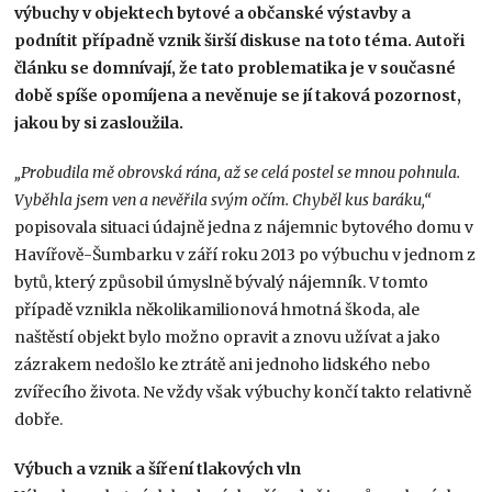
výbuchy v objektech bytové a občanské výstavby a
podnítit případně vznik širší diskuse na toto téma. Autoři
článku se domnívají, že tato problematika je v současné
době spíše opomíjena a nevěnuje se jí taková pozornost,
jakou by si zasloužila.
„Probudila mě obrovská rána, až se celá postel se mnou pohnula.
Vyběhla jsem ven a nevěřila svým očím. Chyběl kus baráku,“
popisovala situaci údajně jedna z nájemnic bytového domu v
Havířově-Šumbarku v září roku 2013 po výbuchu v jednom z
bytů, který způsobil úmyslně bývalý nájemník. V tomto
případě vznikla několikamilionová hmotná škoda, ale
naštěstí objekt bylo možno opravit a znovu užívat a jako
zázrakem nedošlo ke ztrátě ani jednoho lidského nebo
zvířecího života. Ne vždy však výbuchy končí takto relativně
dobře.
Výbuch a vznik a šíření tlakových vln