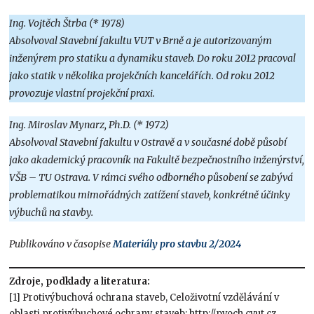
Ing. Vojtěch Štrba (* 1978)
Absolvoval Stavební fakultu VUT v Brně a je autorizovaným
inženýrem pro statiku a dynamiku staveb. Do roku 2012 pracoval
jako statik v několika projekčních kancelářích. Od roku 2012
provozuje vlastní projekční praxi.
Ing. Miroslav Mynarz, Ph.D. (* 1972)
Absolvoval Stavební fakultu v Ostravě a v současné době působí
jako akademický pracovník na Fakultě bezpečnostního inženýrství,
VŠB – TU Ostrava. V rámci svého odborného působení se zabývá
problematikou mimořádných zatížení staveb, konkrétně účinky
výbuchů na stavby.
Publikováno v časopise
Materiály pro stavbu 2/2024
Zdroje, podklady a literatura:
[1] Protivýbuchová ochrana staveb, Celoživotní vzdělávání v
oblasti protivýbuchové ochrany staveb; http://pvoch.cvut.cz