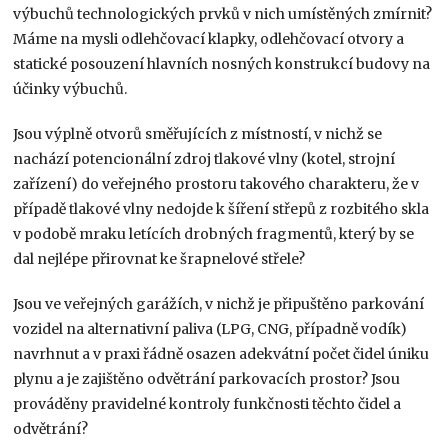
výbuchů technologických prvků v nich umístěných zmírnit?
Máme na mysli odlehčovací klapky, odlehčovací otvory a
statické posouzení hlavních nosných konstrukcí budovy na
účinky výbuchů.
Jsou výplně otvorů směřujících z místností, v nichž se
nachází potencionální zdroj tlakové vlny (kotel, strojní
zařízení) do veřejného prostoru takového charakteru, že v
případě tlakové vlny nedojde k šíření střepů z rozbitého skla
v podobě mraku letících drobných fragmentů, který by se
dal nejlépe přirovnat ke šrapnelové střele?
Jsou ve veřejných garážích, v nichž je připuštěno parkování
vozidel na alternativní paliva (LPG, CNG, případně vodík)
navrhnut a v praxi řádně osazen adekvátní počet čidel úniku
plynu a je zajištěno odvětrání parkovacích prostor? Jsou
prováděny pravidelné kontroly funkčnosti těchto čidel a
odvětrání?