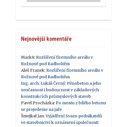
Nejnovější komentáře
Mark8
:
Rozšíření firemního areálu v
Rožnově pod Radhoštěm
Aleš Franek
:
Rozšíření firemního areálu v
Rožnově pod Radhoštěm
Ing. arch. Lukáš Černý
:
Pěnobeton a jeho
současnost i budoucnost v základových
konstrukcích průmyslových staveb
Pavel Procházka
:
Po mostu z bílého betonu
se projedeme na jaře
Šmejkal Jan
:
Vyjádření Svazu podnikatelů
ve stavebnictví k oznámení společnosti