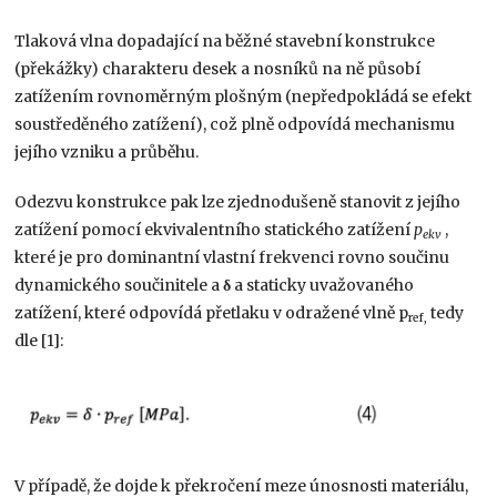
Tlaková vlna dopadající na běžné stavební konstrukce
(překážky) charakteru desek a nosníků na ně působí
zatížením rovnoměrným plošným (nepředpokládá se efekt
soustředěného zatížení), což plně odpovídá mechanismu
jejího vzniku a průběhu.
Odezvu konstrukce pak lze zjednodušeně stanovit z jejího
zatížení pomocí ekvivalentního statického zatížení
p
,
ekv
které je pro dominantní vlastní frekvenci rovno součinu
dynamického součinitele a
δ
a staticky uvažovaného
zatížení, které odpovídá přetlaku v odražené vlně p
tedy
ref,
dle [1]:
V případě, že dojde k překročení meze únosnosti materiálu,