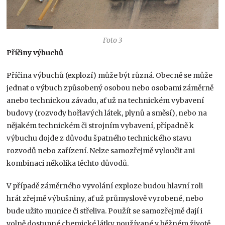
Foto 3
Příčiny výbuchů
Příčina výbuchů (explozí) může být různá. Obecně se může
jednat o výbuch způsobený osobou nebo osobami záměrně
anebo technickou závadu, ať už na technickém vybavení
budovy (rozvody hořlavých látek, plynů a směsí), nebo na
nějakém technickém či strojním vybavení, případně k
výbuchu dojde z důvodu špatného technického stavu
rozvodů nebo zařízení. Nelze samozřejmě vyloučit ani
kombinaci několika těchto důvodů.
V případě záměrného vyvolání exploze budou hlavní roli
hrát zřejmě výbušniny, ať už průmyslově vyrobené, nebo
bude užito munice či střeliva. Použít se samozřejmě dají i
volně dostupné chemické látky používané v běžném životě