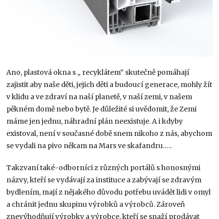
Ano, plastová okna s „ recyklátem“ skutečně pomáhají
zajistit aby naše děti, jejich děti a budoucí generace, mohly žít
v klidu a ve zdraví na naší planetě, v naší zemi, v našem
pěkném domě nebo bytě. Je důležité si uvědomit, že Zemi
máme jen jednu, náhradní plán neexistuje. A i kdyby
existoval, není v současné době snem nikoho z nás, abychom
se vydali na pivo někam na Mars ve skafandru…..
Takzvaní také-odborníci z různých portálů s honosnými
názvy, kteří se vydávají za instituce a zabývají se zdravým
bydlením, mají z nějakého důvodu potřebu uvádět lidi v omyl
a chránit jednu skupinu výrobků a výrobců. Zároveň
znevýhodňují výrobky a výrobce, kteří se snaží prodávat