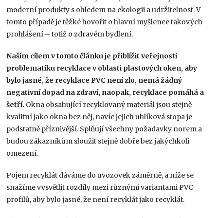
moderní produkty s ohledem na ekologii a udržitelnost. V
tomto případě je těžké hovořit o hlavní myšlence takových
prohlášení – totiž o zdravém bydlení.
Naším cílem v tomto článku je přiblížit veřejnosti
problematiku recyklace v oblasti plastových oken, aby
bylo jasné, že recyklace PVC není zlo, nemá žádný
negativní dopad na zdraví, naopak, recyklace pomáhá a
šetří.
Okna obsahující recyklovaný materiál jsou stejně
kvalitní jako okna bez něj, navíc jejich uhlíková stopa je
podstatně příznivější. Splňují všechny požadavky norem a
budou zákazníkům sloužit stejně dobře bez jakýchkoli
omezení.
Pojem recyklát dáváme do uvozovek záměrně, a níže se
snažíme vysvětlit rozdíly mezi různými variantami PVC
profilů, aby bylo jasné, že není recyklát jako recyklát.