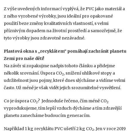
Z výše uvedených informací vyplývá, že PVC jako materiál a
z něho vyrobené výrobky, jsou ideální pro opakované
použití beze změny kvalitativních vlastností, s velmi
příznivým dopadem na životní prostředí a samozřejmě, že
tyto výrobky jsou zdravotně nezávadné.
Plastová okna s „recyklátem“ pomáhají zachránit planetu
Zemi pro naše děti!
Na závěr si zopakujme nadpis tohoto článku a přidejme
několik srovnání. Úspora CO
, snížení uhlíkové stopy a
2
udržitelnost jsou pojmy, které dnes slýcháme a vidíme velmi
často. Už méně je však vidět jejich srozumitelné vysvětlení.
Co je úspora CO
? Jednoduše řečeno, čím méně CO
2
2
vyprodukujeme, tím lepší vzduch dýcháme a tím zdravější
planetu zanecháme budoucím generacím.
Například 1 kg recyklátu PVC ušetří 2 kg CO
. Jen v roce 2019
2