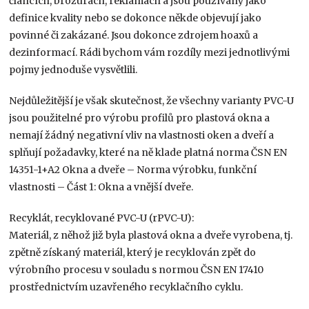
článcích, brožurách, reklamách a jsou používány jako
definice kvality nebo se dokonce někde objevují jako
povinné či zakázané. Jsou dokonce zdrojem hoaxů a
dezinformací. Rádi bychom vám rozdíly mezi jednotlivými
pojmy jednoduše vysvětlili.
Nejdůležitější je však skutečnost, že všechny varianty PVC-U
jsou použitelné pro výrobu profilů pro plastová okna a
nemají žádný negativní vliv na vlastnosti oken a dveří a
splňují požadavky, které na ně klade platná norma ČSN EN
14351-1+A2 Okna a dveře – Norma výrobku, funkční
vlastnosti – Část 1: Okna a vnější dveře.
Recyklát, recyklované PVC-U (rPVC-U):
Materiál, z něhož již byla plastová okna a dveře vyrobena, tj.
zpětně získaný materiál, který je recyklován zpět do
výrobního procesu v souladu s normou ČSN EN 17410
prostřednictvím uzavřeného recyklačního cyklu.