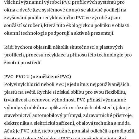
Všichni významní výrobci PVC profilových systémů pro
okna a dveře (tzv. systémové domy) se aktivně podílejí na
zvyšování podílu recyklovaného PVC ve výrobě a jsou
součástí sdružení, která tuto ekologickou politiku v oblasti
okenní technologie podporují a aktivně prezentují.
Rádi bychom objasnili několik skutečností o plastových
profilech, procesu recyklace a přínosu této technologie pro
životní prostředí.
PVC, PVC-U (neměkčené PVC)
Polyvinylchlorid neboli PVC je jedním z nejpoužívanějších
plastů na světě. Rychle si získal oblibu pro svou flexibilitu,
trvanlivost a cenovou výhodnost. PVC přináší významné
výhody výrobkům a aplikacím v různých oblastech, jako je
stavebnictví, automobilový průmysl, zdravotnické přístroje,
elektronika a elektrická zařízení, obalová technika a móda.
Ať už je PVC tuhé, nebo pružné, pomáhá odlehčit a prodloužit
životnost oken. Výrobky z PVC navíc vyžadují minimální