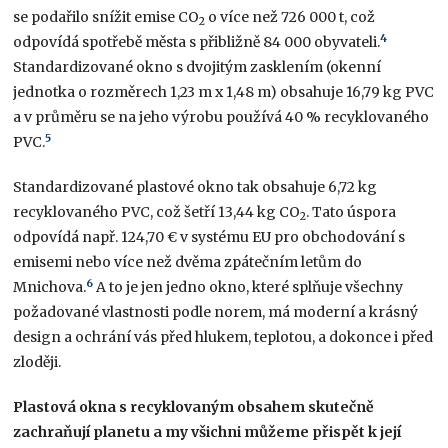
se podařilo snížit emise CO
o více než 726 000 t, což
2
4
odpovídá spotřebě města s přibližně 84 000 obyvateli.
Standardizované okno s dvojitým zasklením (okenní
jednotka o rozměrech 1,23 m x 1,48 m) obsahuje 16,79 kg PVC
a v průměru se na jeho výrobu používá 40 % recyklovaného
5
PVC.
Standardizované plastové okno tak obsahuje 6,72 kg
recyklovaného PVC, což šetří 13,44 kg CO
. Tato úspora
2
odpovídá např. 124,70 € v systému EU pro obchodování s
emisemi nebo více než dvěma zpátečním letům do
6
Mnichova.
A to je jen jedno okno, které splňuje všechny
požadované vlastnosti podle norem, má moderní a krásný
design a ochrání vás před hlukem, teplotou, a dokonce i před
zloději.
Plastová okna s recyklovaným obsahem skutečně
zachraňují planetu a my všichni můžeme přispět k její