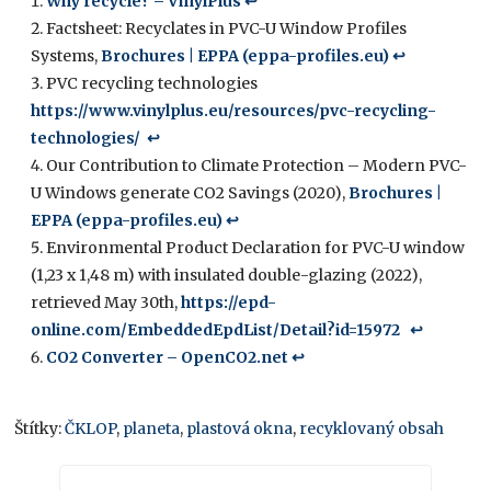
Why recycle? – VinylPlus
↩︎
Factsheet: Recyclates in PVC-U Window Profiles
Systems,
Brochures | EPPA (eppa-profiles.eu)
↩︎
PVC recycling technologies
https://www.vinylplus.eu/resources/pvc-recycling-
technologies/
↩︎
Our Contribution to Climate Protection – Modern PVC-
U Windows generate CO2 Savings (2020),
Brochures |
EPPA (eppa-profiles.eu)
↩︎
Environmental Product Declaration for PVC-U window
(1,23 x 1,48 m) with insulated double-glazing (2022),
retrieved May 30th,
https://epd-
online.com/EmbeddedEpdList/Detail?id=15972
↩︎
CO2 Converter – OpenCO2.net
↩︎
Štítky:
ČKLOP
,
planeta
,
plastová okna
,
recyklovaný obsah