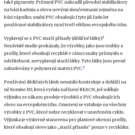
také pigmenty. Průmysl PVC nahradil původní stabilizátory
na bázi kadmia a olova novými sloučeninami zejména na
bázi vápníku; směsi PVC obsahující tyto již řadu let
používané stabilizátory nyní tvoří většinu evropského trhu.
Vyplavují se z PVC starší přísady (dědičné látky)?
Nezávislé studie prokázaly, že výrobky, jako jsou trubky a
profily, které obsahují recyklát v rámci snahy průmyslu o
udržitelnost, nevyplavují starší látky. Tyto látky jsou pevně
3
zabudovány v polymerní matrici PVC.
Používání dědičných látek neustále kontroluje a dohlíží na
ně Komise EU, která vydala nařízení REACH, jež uděluje
výjimku ze zákazu prodeje výrobků z PVC obsahujících
olovo na evropském trhu. Omezení se vztahuje na všechny
výrobky z PVC, které nelze recyklovat v uzavřeném cyklu.
Výjimka je výslovně stanovena pro plastové okenní profily,
které obsahují olovo jako „starší přísadu“ pouze v recyklátu.