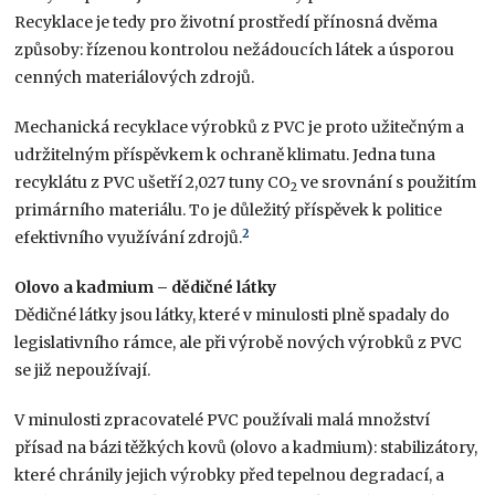
Recyklace je tedy pro životní prostředí přínosná dvěma
způsoby: řízenou kontrolou nežádoucích látek a úsporou
cenných materiálových zdrojů.
Mechanická recyklace výrobků z PVC je proto užitečným a
udržitelným příspěvkem k ochraně klimatu. Jedna tuna
recyklátu z PVC ušetří 2,027 tuny CO
ve srovnání s použitím
2
primárního materiálu. To je důležitý příspěvek k politice
2
efektivního využívání zdrojů.
Olovo a kadmium – dědičné látky
Dědičné látky jsou látky, které v minulosti plně spadaly do
legislativního rámce, ale při výrobě nových výrobků z PVC
se již nepoužívají.
V minulosti zpracovatelé PVC používali malá množství
přísad na bázi těžkých kovů (olovo a kadmium): stabilizátory,
které chránily jejich výrobky před tepelnou degradací, a