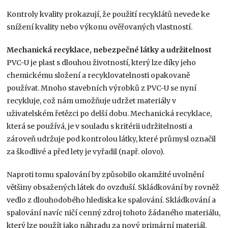
Kontroly kvality prokazují, že použití recyklátů nevede ke
snížení kvality nebo výkonu ověřovaných vlastností.
Mechanická recyklace, nebezpečné látky a udržitelnost
PVC-U je plast s dlouhou životností, který lze díky jeho
chemickému složení a recyklovatelnosti opakovaně
používat. Mnoho stavebních výrobků z PVC-U se nyní
recykluje, což nám umožňuje udržet materiály v
uživatelském řetězci po delší dobu. Mechanická recyklace,
která se používá, je v souladu s kritérii udržitelnosti a
zároveň udržuje pod kontrolou látky, které průmysl označil
za škodlivé a před lety je vyřadil (např. olovo).
Naproti tomu spalování by způsobilo okamžité uvolnění
většiny obsažených látek do ovzduší. Skládkování by rovněž
vedlo z dlouhodobého hlediska ke spalování. Skládkování a
spalování navíc ničí cenný zdroj tohoto žádaného materiálu,
který lze použít jako náhradu za nový primární materiál.