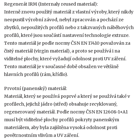
Regenerát IRM (Internaly reused material):
Interně znovu použitý materiál z vlastní výroby, který nikdy
neopustil výrobní závod, nebyl zpracován a pochází ze
zbytků, nepoužitých profilů nebo z takzvaných náběhových
profilů, které jsou součástí nastavení technologie extruze.
Tento materiál je podle normy ČSN EN 17410 považován za
čistý materiál (virgin material), a proto se používá i na
viditelné plochy, které vyžadují odolnost proti UV záření.
Tento materiál je v současné době obsažen ve většině
hlavních profilů (rám, křídlo).
Prvotní (panenský) materiál:
Materiál, který se používá poprvé a který se používá také v
profilech, jejichž jádro (střed) obsahuje recyklovaný,
regenerovaný materiál. Podle normy ČSN EN 12608-1+A1
musí být viditelné plochy profilů pokryty panenským
materiálem, aby byla zajištěna vysoká odolnost proti
povětrnostním vlivům a UV záření.