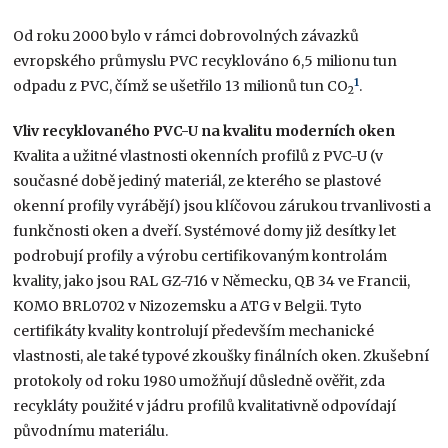
Od roku 2000 bylo v rámci dobrovolných závazků
evropského průmyslu PVC recyklováno 6,5 milionu tun
1
odpadu z PVC, čímž se ušetřilo 13 milionů tun CO
.
2
Vliv recyklovaného PVC-U na kvalitu moderních oken
Kvalita a užitné vlastnosti okenních profilů z PVC-U (v
současné době jediný materiál, ze kterého se plastové
okenní profily vyrábějí) jsou klíčovou zárukou trvanlivosti a
funkčnosti oken a dveří. Systémové domy již desítky let
podrobují profily a výrobu certifikovaným kontrolám
kvality, jako jsou RAL GZ-716 v Německu, QB 34 ve Francii,
KOMO BRL0702 v Nizozemsku a ATG v Belgii. Tyto
certifikáty kvality kontrolují především mechanické
vlastnosti, ale také typové zkoušky finálních oken. Zkušební
protokoly od roku 1980 umožňují důsledně ověřit, zda
recykláty použité v jádru profilů kvalitativně odpovídají
původnímu materiálu.