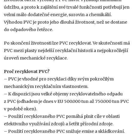
údržbu, a proto k zajištění své trvalé funkčnosti potřebují jen
velmi málo dodatečné energie, surovin a chemikálií.
Výhodou PVC je proto jeho dlouhá životnost, než se dostane
do odpadového řetězce.
Po skončení životnosti lze PVC recyklovat. Ve skutečnosti má
PVC mezi plasty nejdelší recyklační historii a nejpokročilejší
úroveň mechanické recyklace.
Proč recyklovat PVC?
– PVC je vhodné pro recyklaci díky svým pokročilým
mechanickým recyklačním vlastnostem.
– K dispozici jsou velké objemy recyklovatelného odpadu
z PVC (odhadem je dnes v EU 500.000 tun až 750.000 tun PVC
v podobě oken).
– Použití recyklovaného PVC pomáhá plnit cíle v oblasti
efektivního využívání zdrojů a šetřit přírodní zdroje.
– Použití recyklovaného PVC snižuje emise a skládkování.