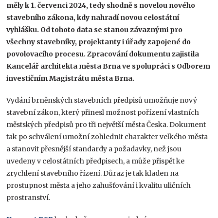
měly k 1. červenci 2024, tedy shodně s novelou nového
stavebního zákona, kdy nahradí novou celostátní
vyhlášku. Od tohoto data se stanou závaznými pro
všechny stavebníky, projektanty i úřady zapojené do
povolovacího procesu. Zpracování dokumentu zajistila
Kancelář architekta města Brna ve spolupráci s Odborem
investičním Magistrátu města Brna.
Vydání brněnských stavebních předpisů umožňuje nový
stavební zákon, který přinesl možnost pořízení vlastních
městských předpisů pro tři největší města Česka. Dokument
tak po schválení umožní zohlednit charakter velkého města
a stanovit přesnější standardy a požadavky, než jsou
uvedeny v celostátních předpisech, a může přispět ke
zrychlení stavebního řízení. Důraz je tak kladen na
prostupnost města a jeho zahušťování i kvalitu uličních
prostranství.