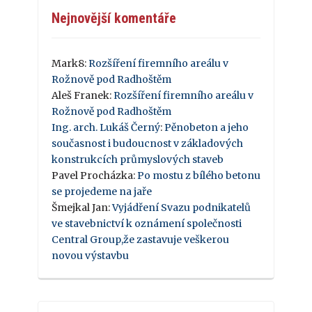
Nejnovější komentáře
Mark8
:
Rozšíření firemního areálu v
Rožnově pod Radhoštěm
Aleš Franek
:
Rozšíření firemního areálu v
Rožnově pod Radhoštěm
Ing. arch. Lukáš Černý
:
Pěnobeton a jeho
současnost i budoucnost v základových
konstrukcích průmyslových staveb
Pavel Procházka
:
Po mostu z bílého betonu
se projedeme na jaře
Šmejkal Jan
:
Vyjádření Svazu podnikatelů
ve stavebnictví k oznámení společnosti
Central Group,že zastavuje veškerou
novou výstavbu