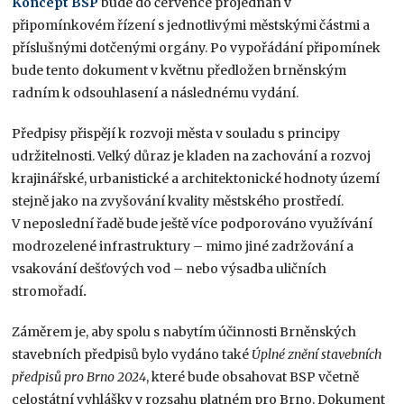
Koncept BSP
bude do července projednán v
připomínkovém řízení s jednotlivými městskými částmi a
příslušnými dotčenými orgány. Po vypořádání připomínek
bude tento dokument v květnu předložen brněnským
radním k odsouhlasení a následnému vydání.
Předpisy přispějí k rozvoji města v souladu s principy
udržitelnosti. Velký důraz je kladen na zachování a rozvoj
krajinářské, urbanistické a architektonické hodnoty území
stejně jako na zvyšování kvality městského prostředí.
V neposlední řadě bude ještě více podporováno využívání
modrozelené infrastruktury – mimo jiné zadržování a
vsakování dešťových vod – nebo výsadba uličních
stromořadí
.
Záměrem je, aby spolu s nabytím účinnosti Brněnských
stavebních předpisů bylo vydáno také
Úplné znění stavebních
předpisů pro Brno 2024
, které bude obsahovat BSP včetně
celostátní vyhlášky v rozsahu platném pro Brno. Dokument