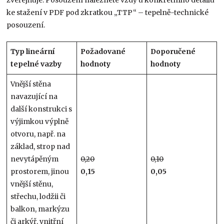
zveřejňuje. Posouzení naleznete vždy u konkrétního detailu
ke stažení v PDF pod zkratkou „TTP“ – tepelně-technické
posouzení.
Typ lineární
Požadované
Doporučené
tepelné vazby
hodnoty
hodnoty
Vnější stěna
navazující na
další konstrukci s
výjimkou výplně
otvoru, např. na
základ, strop nad
nevytápěným
0,20
0,10
prostorem, jinou
0,15
0,05
vnější stěnu,
střechu, lodžii či
balkon, markýzu
či arkýř, vnitřní