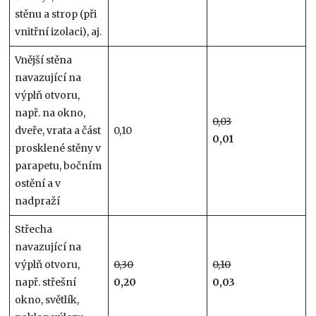
stěnu a strop (při
vnitřní izolaci), aj.
Vnější stěna
navazující na
výplň otvoru,
např. na okno,
0,03
dveře, vrata a část
0,10
0,01
prosklené stěny v
parapetu, bočním
ostění a v
nadpraží
Střecha
navazující na
výplň otvoru,
0,30
0,10
např. střešní
0,20
0,03
okno, světlík,