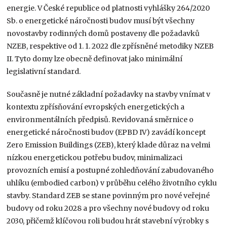
energie. V České republice od platnosti vyhlášky 264/2020
Sb. o energetické náročnosti budov musí být všechny
novostavby rodinných domů postaveny dle požadavků
NZEB, respektive od 1. 1. 2022 dle zpřísněné metodiky NZEB
II. Tyto domy lze obecně definovat jako minimální
legislativní standard.
Současně je nutné základní požadavky na stavby vnímat v
kontextu zpřísňování evropských energetických a
environmentálních předpisů. Revidovaná směrnice o
energetické náročnosti budov (EPBD IV) zavádí koncept
Zero Emission Buildings (ZEB), který klade důraz na velmi
nízkou energetickou potřebu budov, minimalizaci
provozních emisí a postupné zohledňování zabudovaného
uhlíku (embodied carbon) v průběhu celého životního cyklu
stavby. Standard ZEB se stane povinným pro nové veřejné
budovy od roku 2028 a pro všechny nové budovy od roku
2030, přičemž klíčovou roli budou hrát stavební výrobky s