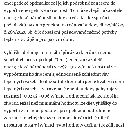
energetické optimalizace i jejich podrobné zanesení do
výpočtu energetické náročnosti. To může zlepšit ukazatele
energetické náročnosti budovy a vést tak ke splnění
požadavků na energetickou náročnost budovy dle vyhlášky
č. 264/2020 Sb. či k dosažení požadované měrné potřeby
tepla na vytápění pro pasivní domy.
Vyhláška definuje minimální přirážku k průměrnému
součiniteli prostupu tepla Uem (jeden z ukazatelů
energetické náročnosti) ve výši 0,02 W/m.K, která má ve
výpočetním hodnocení zjednodušeně zohlednit vliv
tepelných vazeb. Reálně se tato hodnota podle kvality řešení
tepelných vazeb a tvarovému členění budovy pohybuje v
rozmezí −0,02 až +0,06 W/m.K. Hodnocení tak lze zlepšit i
zhoršit. Nižší než minimální hodnotu lze dle vyhlášky do
výpočtu zahrnout pouze za předpokladu podrobného
zahrnutí tepelných vazeb pomocí lineárních činitelů
prostupu tepla
Ψ
[W/m.K]. Tyto hodnoty definují rozdíl mezi