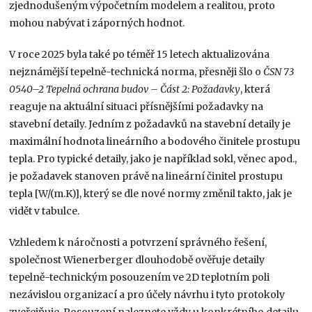
zjednodušeným výpočetním modelem a realitou, proto
mohou nabývat i záporných hodnot.
V roce 2025 byla také po téměř 15 letech aktualizována
nejznámější tepelně-technická norma, přesněji šlo o
ČSN 73
0540–2 Tepelná ochrana budov – Část 2: Požadavky
, která
reaguje na aktuální situaci přísnějšími požadavky na
stavební detaily. Jedním z požadavků na stavební detaily je
maximální hodnota lineárního a bodového činitele prostupu
tepla. Pro typické detaily, jako je například sokl, věnec apod.,
je požadavek stanoven právě na lineární činitel prostupu
tepla [W/(m.K)], který se dle nové normy změnil takto, jak je
vidět v tabulce.
Vzhledem k náročnosti a potvrzení správného řešení,
společnost Wienerberger dlouhodobě ověřuje detaily
tepelně-technickým posouzením ve 2D teplotním poli
nezávislou organizací a pro účely návrhu i tyto protokoly