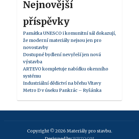
Nejnovější
příspěvky
Památka UNESCO i komunitní sál dokazují,
že moderní materiály nejsou jen pro
novostavby
Dostupné bydlení nevyřeší jen nová
výstavba
ARTEVO kompletuje nabídku okenního
systému
Industriální dědictví na břehu Vltavy
Metro D v úseku Pankrác – Ryšánka
Copyright © 2026 Materiály pro stavbu.
Designed by
WPZOOM