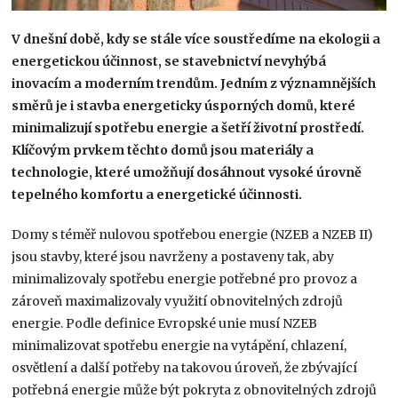
V dnešní době, kdy se stále více soustředíme na ekologii a
energetickou účinnost, se stavebnictví nevyhýbá
inovacím a moderním trendům. Jedním z významnějších
směrů je i stavba energeticky úsporných domů, které
minimalizují spotřebu energie a šetří životní prostředí.
Klíčovým prvkem těchto domů jsou materiály a
technologie, které umožňují dosáhnout vysoké úrovně
tepelného komfortu a energetické účinnosti.
Domy s téměř nulovou spotřebou energie (NZEB a NZEB II)
jsou stavby, které jsou navrženy a postaveny tak, aby
minimalizovaly spotřebu energie potřebné pro provoz a
zároveň maximalizovaly využití obnovitelných zdrojů
energie. Podle definice Evropské unie musí NZEB
minimalizovat spotřebu energie na vytápění, chlazení,
osvětlení a další potřeby na takovou úroveň, že zbývající
potřebná energie může být pokryta z obnovitelných zdrojů