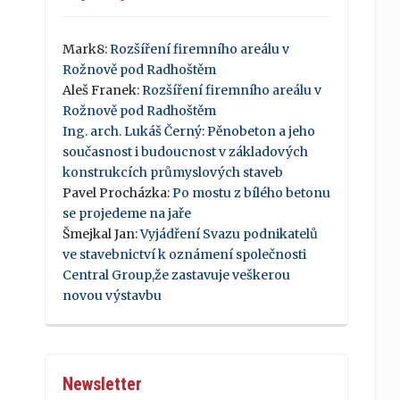
Mark8
:
Rozšíření firemního areálu v
Rožnově pod Radhoštěm
Aleš Franek
:
Rozšíření firemního areálu v
Rožnově pod Radhoštěm
Ing. arch. Lukáš Černý
:
Pěnobeton a jeho
současnost i budoucnost v základových
konstrukcích průmyslových staveb
Pavel Procházka
:
Po mostu z bílého betonu
se projedeme na jaře
Šmejkal Jan
:
Vyjádření Svazu podnikatelů
ve stavebnictví k oznámení společnosti
Central Group,že zastavuje veškerou
novou výstavbu
Newsletter