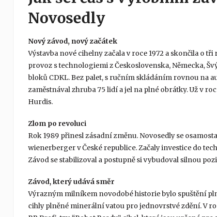
Novosedly
Nový závod, nový začátek
Výstavba nové cihelny začala v roce 1972 a skončila o tř
provoz s technologiemi z Československa, Německa, Švýcar
bloků CDKL. Bez palet, s ručním skládáním rovnou na au
zaměstnával zhruba 75 lidí a jel na plné obrátky. Už v ro
Hurdis.
Zlom po revoluci
Rok 1989 přinesl zásadní změnu. Novosedly se osamostat
wienerberger v České republice. Začaly investice do te
Závod se stabilizoval a postupně si vybudoval silnou pozi
Závod, který udává směr
Výrazným milníkem novodobé historie bylo spuštění plnic
cihly plněné minerální vatou pro jednovrstvé zdění. V 