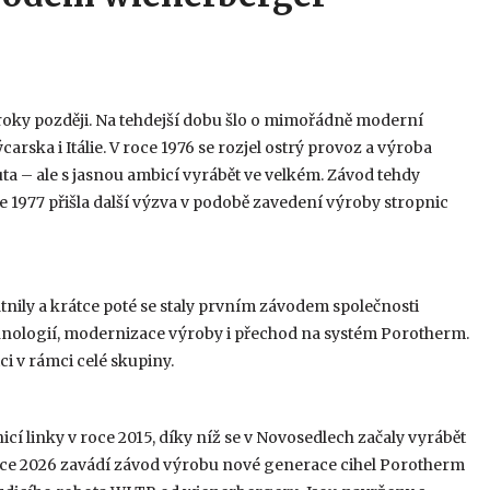
i roky později. Na tehdejší dobu šlo o mimořádně moderní
ska i Itálie. V roce 1976 se rozjel ostrý provoz a výroba
ta – ale s jasnou ambicí vyrábět ve velkém. Závod tehdy
ce 1977 přišla další výzva v podobě zavedení výroby stropnic
nily a krátce poté se staly prvním závodem společnosti
chnologií, modernizace výroby i přechod na systém Porotherm.
ci v rámci celé skupiny.
í linky v roce 2015, díky níž se v Novosedlech začaly vyrábět
roce 2026 zavádí závod výrobu nové generace cihel Porotherm