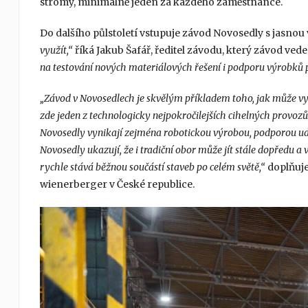
stromy, minimálně jeden za každého zaměstnance.
Do dalšího půlstoletí vstupuje závod Novosedly s jasnou v
využít,“
říká Jakub Šafář, ředitel závodu, který závod vede
na testování nových materiálových řešení i podporu výrobků p
„Závod v Novosedlech je skvělým příkladem toho, jak může v
zde jeden z technologicky nejpokročilejších cihelných provozů 
Novosedly vynikají zejména robotickou výrobou, podporou ud
Novosedly ukazují, že i tradiční obor může jít stále dopředu a v
rychle stává běžnou součástí staveb po celém světě,“
doplňuje 
wienerberger v České republice.