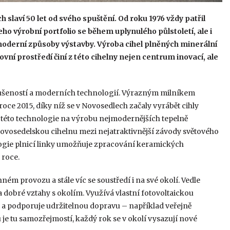
slaví 50 let od svého spuštění. Od roku 1976 vždy patřil
ho výrobní portfolio se během uplynulého půlstoletí, ale i
 moderní způsoby výstavby. Výroba cihel plněných minerální
ovní prostředí činí z této cihelny nejen centrum inovací, ale
ušeností a moderních technologií. Výrazným milníkem
roce 2015, díky níž se v Novosedlech začaly vyrábět cihly
e této technologie na výrobu nejmodernějších tepelně
novosedelskou cihelnu mezi nejatraktivnější závody světového
ogie plnicí linky umožňuje zpracování keramických
 roce.
ém provozu a stále víc se soustředí i na své okolí. Vedle
 dobré vztahy s okolím. Využívá vlastní fotovoltaickou
u a podporuje udržitelnou dopravu – například veřejně
 je tu samozřejmostí, každý rok se v okolí vysazují nové