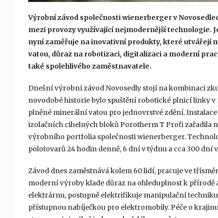
Výrobní závod společnosti wienerberger v Novosedlech 
mezi provozy využívající nejmodernější technologie. Je
nyní zaměřuje na inovativní produkty, které utvářejí
vatou, důraz na robotizaci, digitalizaci a moderní prac
také spolehlivého zaměstnavatele.
Dnešní výrobní závod Novosedly stojí na kombinaci zk
novodobé historie bylo spuštění robotické plnicí linky v 
plněné minerální vatou pro jednovrstvé zdění. Instalac
izolačních cihelných bloků Porotherm T Profi zařadila 
výrobního portfolia společnosti wienerberger. Technol
polotovarů 24 hodin denně, 6 dní v týdnu a cca 300 dní v
Závod dnes zaměstnává kolem 60 lidí, pracuje ve třísměnn
moderní výroby klade důraz na ohleduplnost k přírodě a
elektrárnu, postupně elektrifikuje manipulační technik
přístupnou nabíječkou pro elektromobily. Péče o krajinu